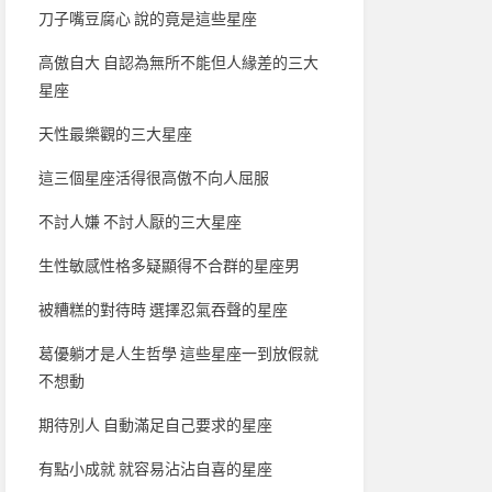
刀子嘴豆腐心 說的竟是這些星座
高傲自大 自認為無所不能但人緣差的三大
星座
天性最樂觀的三大星座
這三個星座活得很高傲不向人屈服
不討人嫌 不討人厭的三大星座
生性敏感性格多疑顯得不合群的星座男
被糟糕的對待時 選擇忍氣吞聲的星座
葛優躺才是人生哲學 這些星座一到放假就
不想動
期待別人 自動滿足自己要求的星座
有點小成就 就容易沾沾自喜的星座