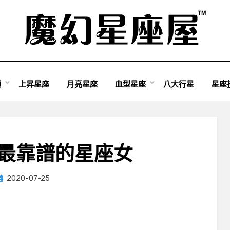
類
上昇星座
月亮星座
血型星座
八大行星
星座
 最靠譜的星座女
Posted
by
2020-07-25
小編
on