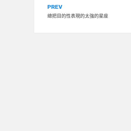
文
PREV
總把目的性表現的太強的星座
章
導
覽