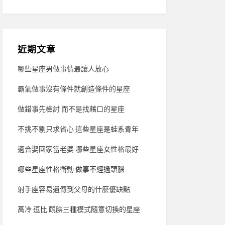
近期文章
哪些星座男做事情最讓人放心
霸氣做事沒有條件就創造條件的星座
做錯事先檢討 而不是找藉口的星座
不挑不剔只求省心 這些星座是蛙系青年
適合娶回家當老婆 哪些星座女性格最好
哪些星座性格衝動 做事不經過頭腦
射手座容易遺傳到父母的什麼優缺點
高冷 逗比 靦腆三種模式隨意切換的星座