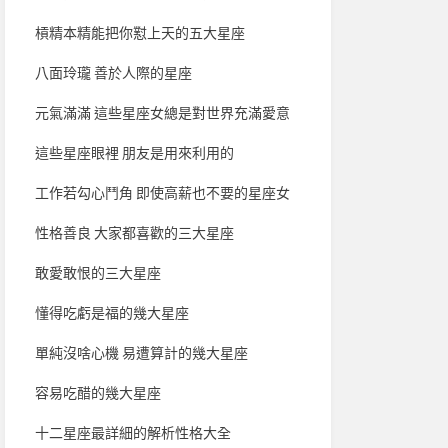
槓精本精能把你懟上天的五大星座
八面玲瓏 善於人際的星座
元氣滿滿 這些星座女總是對世界充滿愛意
這些星座眼裡 朋友是用來利用的
工作若勾心鬥角 即使高薪也不要的星座女
性格善良 大家都喜歡的三大星座
敢愛敢恨的三大星座
懂得吃虧是福的幾大星座
單純沒啥心機 易遭算計的幾大星座
容易吃醋的幾大星座
十二星座最詳細的解析性格大全