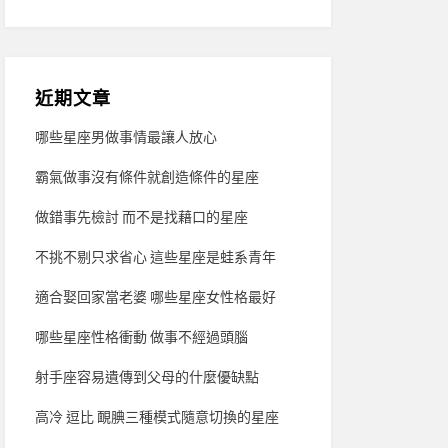
近期文章
哪些星座男做事情最讓人放心
霸氣做事沒有條件就創造條件的星座
做錯事先檢討 而不是找藉口的星座
不挑不剔只求省心 這些星座是蛙系青年
適合娶回家當老婆 哪些星座女性格最好
哪些星座性格衝動 做事不經過頭腦
射手座容易遺傳到父母的什麼優缺點
高冷 逗比 靦腆三種模式隨意切換的星座