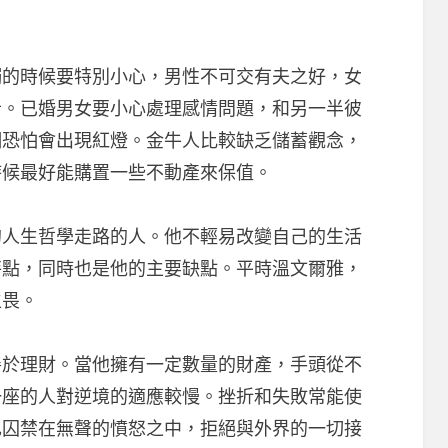
時候要特別小心，男性不可交有夫之好，女
者。已婚男女要小心處理感情問題，和另一半彼
姻恐怕會出現紅燈。金牛人比較缺乏儲蓄觀念，
時候最好能購置一些不動產來保值。
生哲學走路的人。他不輕易改變自己的生活
特點，同時也是他的主要缺點。平時溫文爾雅，
生畏。
理財。當他擁有一定數量的財產，手頭從不
一座的人對逆境的適應較慢。挫折和失敗常能使
己囚禁在無聲的憤怒之中，拒絕與外界的一切接