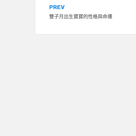
文
PREV
雙子月出生寶寶的性格與命運
章
導
覽