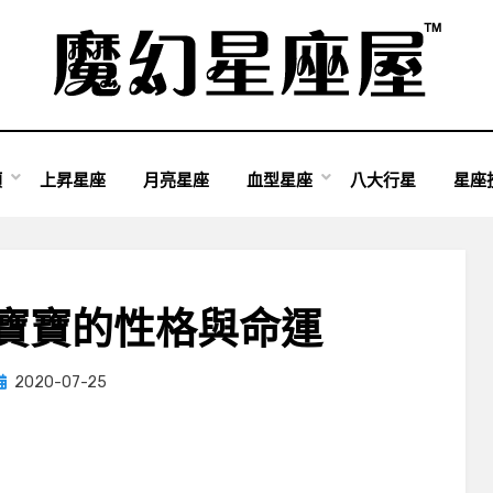
類
上昇星座
月亮星座
血型星座
八大行星
星座
寶寶的性格與命運
Posted
by
2020-07-25
小編
on