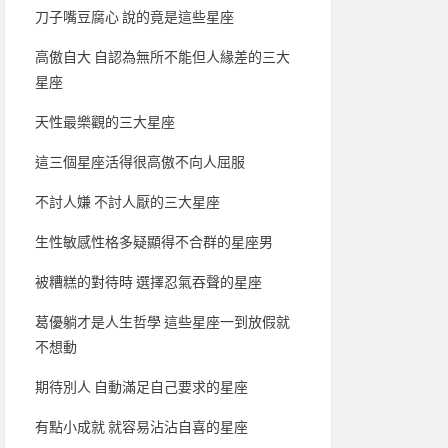
刀子嘴豆腐心 說的竟是這些星座
高傲自大 自認為無所不能但人緣差的三大
星座
天性最樂觀的三大星座
這三個星座活得很高傲不向人屈服
不討人嫌 不討人厭的三大星座
生性敏感性格多疑顯得不合群的星座男
被糟糕的對待時 選擇忍氣吞聲的星座
葛優躺才是人生哲學 這些星座一到放假就
不想動
期待別人 自動滿足自己要求的星座
有點小成就 就容易沾沾自喜的星座