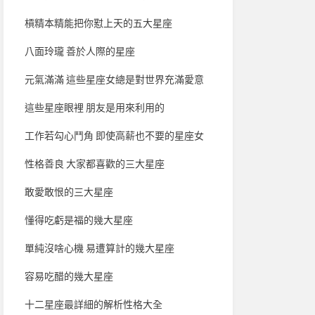
槓精本精能把你懟上天的五大星座
八面玲瓏 善於人際的星座
元氣滿滿 這些星座女總是對世界充滿愛意
這些星座眼裡 朋友是用來利用的
工作若勾心鬥角 即使高薪也不要的星座女
性格善良 大家都喜歡的三大星座
敢愛敢恨的三大星座
懂得吃虧是福的幾大星座
單純沒啥心機 易遭算計的幾大星座
容易吃醋的幾大星座
十二星座最詳細的解析性格大全