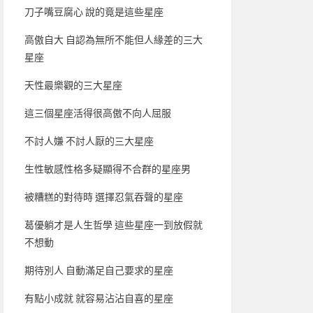
刀子嘴豆腐心 說的竟是這些星座
高傲自大 自認為無所不能但人緣差的三大
星座
天性最樂觀的三大星座
這三個星座活得很高傲不向人屈服
不討人嫌 不討人厭的三大星座
生性敏感性格多疑顯得不合群的星座男
被糟糕的對待時 選擇忍氣吞聲的星座
葛優躺才是人生哲學 這些星座一到放假就
不想動
期待別人 自動滿足自己要求的星座
有點小成就 就容易沾沾自喜的星座