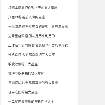
槓精本精能把你懟上天的五大星座
八面玲瓏 善於人際的星座
元氣滿滿 這些星座女總是對世界充滿愛意
這些星座眼裡 朋友是用來利用的
工作若勾心鬥角 即使高薪也不要的星座女
性格善良 大家都喜歡的三大星座
敢愛敢恨的三大星座
懂得吃虧是福的幾大星座
單純沒啥心機 易遭算計的幾大星座
容易吃醋的幾大星座
十二星座最詳細的解析性格大全