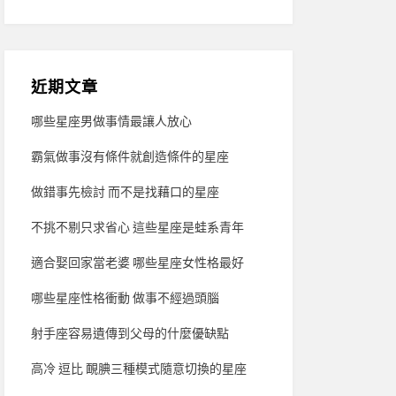
近期文章
哪些星座男做事情最讓人放心
霸氣做事沒有條件就創造條件的星座
做錯事先檢討 而不是找藉口的星座
不挑不剔只求省心 這些星座是蛙系青年
適合娶回家當老婆 哪些星座女性格最好
哪些星座性格衝動 做事不經過頭腦
射手座容易遺傳到父母的什麼優缺點
高冷 逗比 靦腆三種模式隨意切換的星座