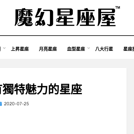
類
上昇星座
月亮星座
血型星座
八大行星
星座
有獨特魅力的星座
Posted
by
2020-07-25
小編
on