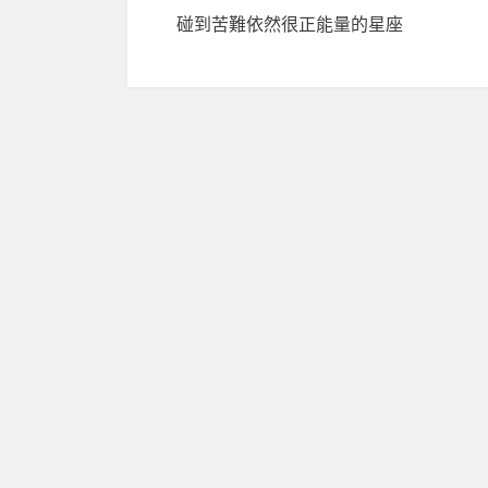
碰到苦難依然很正能量的星座
章
導
覽