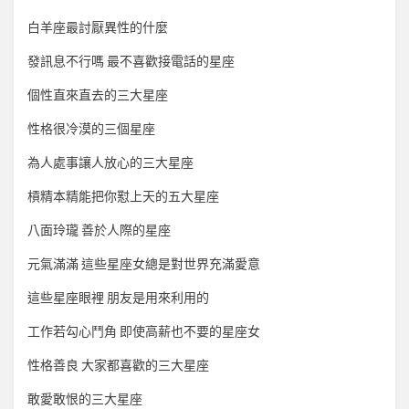
白羊座最討厭異性的什麼
發訊息不行嗎 最不喜歡接電話的星座
個性直來直去的三大星座
性格很冷漠的三個星座
為人處事讓人放心的三大星座
槓精本精能把你懟上天的五大星座
八面玲瓏 善於人際的星座
元氣滿滿 這些星座女總是對世界充滿愛意
這些星座眼裡 朋友是用來利用的
工作若勾心鬥角 即使高薪也不要的星座女
性格善良 大家都喜歡的三大星座
敢愛敢恨的三大星座