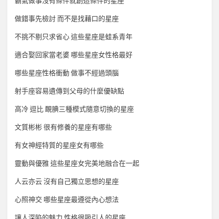
霸氣做事沒有條件就創造條件的星座
做錯事先檢討 而不是找藉口的星座
不挑不剔只求省心 這些星座是蛙系青年
適合娶回家當老婆 哪些星座女性格最好
哪些星座性格衝動 做事不經過頭腦
射手座容易遺傳到父母的什麼優缺點
高冷 逗比 靦腆三種模式隨意切換的星座
文質彬彬 很有修養的星座有哪些
有女神經特質的星座女有哪些
靈動與優雅 這些星座女完美地融合在一起
人云亦云 沒有自己獨立思想的星座
心照神交 哪些星座最遵從內心想法
讓人深陷的魅力 性格很吸引人的星座