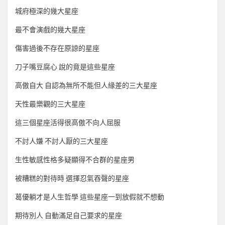
城府極深的幾大星座
最不會演戲的幾大星座
傷害過後不存在原諒的星座
刀子嘴豆腐心 說的竟是這些星座
高傲自大 自認為無所不能但人緣差的三大星座
天性最樂觀的三大星座
這三個星座活得很高傲不向人屈服
不討人嫌 不討人厭的三大星座
生性敏感性格多疑顯得不合群的星座男
被糟糕的對待時 選擇忍氣吞聲的星座
葛優躺才是人生哲學 這些星座一到放假就不想動
期待別人 自動滿足自己要求的星座