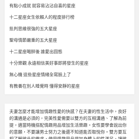
有點小成就 就容易沾沾自喜的星座
十二星座女生依賴人的程度排行榜
批判思維很強的五大星座
聖母情節嚴重的五大星座
十二星座喝醉後 誰愛出囧態
十分樂觀 永遠相信美好事即將發生的星座
無心機 這些星座情緒全寫臉上了
有教養在別人睡覺時 懂得安靜的星座
夫妻怎麼才能增加
情趣
性愛的快感？在夫妻的性生活中，良好
的溝通是必須的，完美性愛需要以雙方的互相溝通、了解為前
提，適當時機搭配
情趣用品
增加生活樂趣。女性要學會說出你
的意願，不要讓男士努力之後還不知道能否取悅你。雙方要互
相了解彼此的需求，使用
情趣用品
增加身體上的性滿足，讓彼