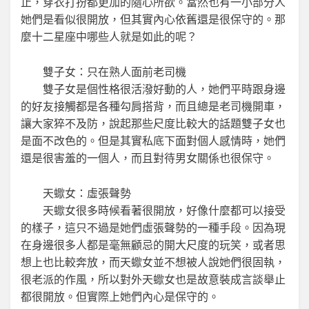
止，穿衣打扮都更加的隨心所欲。當然也有一小部分人
她們是看似很開放，但其實內心依舊還是很保守的。那
麼十二星座中哪些人就是如此的呢？
雙子女：只在熟人面前老司機
雙子女是個性格很活潑好動的人，她們平時跟身邊
的好友接觸都是各種勾肩搭背，而且總是老司機開車，
讓大家猝不及防，說起那些尺度比較大的話題雙子女也
是面不改色的。但是其實私底下面對個人感情時，她們
還是很害羞的一個人，而且對待男女關係也很保守。
天蠍女：虛張聲勢
天蠍女很多時候看著很開放，好像什麼都可以接受
的樣子，這只不過是她們虛張聲勢的一種手段。因為現
在身邊很多人都是毫無顧忌的開大尺度的玩笑，或者思
想上也比較奔放，而天蠍女並不想被人說她們很固執，
很老派的作風，所以對外天蠍女也是故意裝成言談舉止
都很開放。但實際上她們內心是保守的。