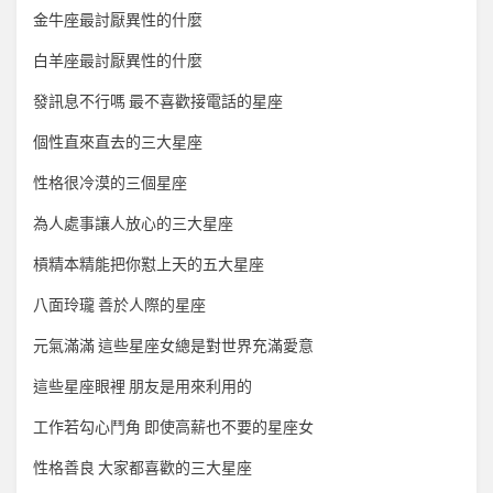
金牛座最討厭異性的什麼
白羊座最討厭異性的什麼
發訊息不行嗎 最不喜歡接電話的星座
個性直來直去的三大星座
性格很冷漠的三個星座
為人處事讓人放心的三大星座
槓精本精能把你懟上天的五大星座
八面玲瓏 善於人際的星座
元氣滿滿 這些星座女總是對世界充滿愛意
這些星座眼裡 朋友是用來利用的
工作若勾心鬥角 即使高薪也不要的星座女
性格善良 大家都喜歡的三大星座