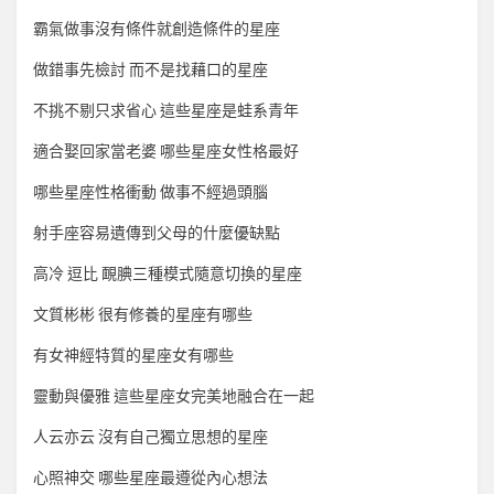
霸氣做事沒有條件就創造條件的星座
做錯事先檢討 而不是找藉口的星座
不挑不剔只求省心 這些星座是蛙系青年
適合娶回家當老婆 哪些星座女性格最好
哪些星座性格衝動 做事不經過頭腦
射手座容易遺傳到父母的什麼優缺點
高冷 逗比 靦腆三種模式隨意切換的星座
文質彬彬 很有修養的星座有哪些
有女神經特質的星座女有哪些
靈動與優雅 這些星座女完美地融合在一起
人云亦云 沒有自己獨立思想的星座
心照神交 哪些星座最遵從內心想法