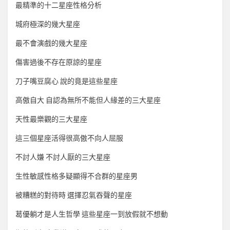
最精準的十二星座性格分析
城府極深的幾大星座
最不會演戲的幾大星座
傷害過後不存在原諒的星座
刀子嘴豆腐心 說的竟是這些星座
高傲自大 自認為無所不能但人緣差的三大星座
天性最樂觀的三大星座
這三個星座活得很高傲不向人屈服
不討人嫌 不討人厭的三大星座
生性敏感性格多疑顯得不合群的星座男
被糟糕的對待時 選擇忍氣吞聲的星座
葛優躺才是人生哲學 這些星座一到放假就不想動