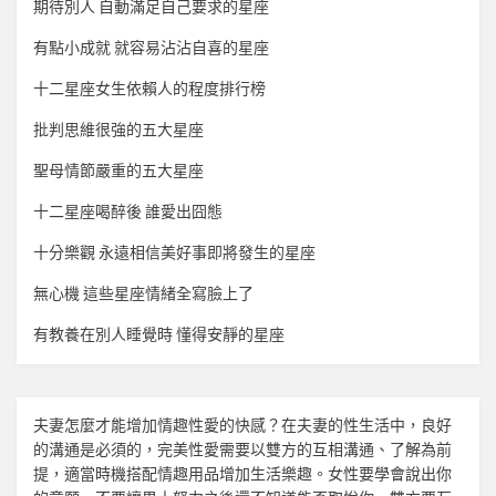
期待別人 自動滿足自己要求的星座
有點小成就 就容易沾沾自喜的星座
十二星座女生依賴人的程度排行榜
批判思維很強的五大星座
聖母情節嚴重的五大星座
十二星座喝醉後 誰愛出囧態
十分樂觀 永遠相信美好事即將發生的星座
無心機 這些星座情緒全寫臉上了
有教養在別人睡覺時 懂得安靜的星座
夫妻怎麼才能增加
情趣
性愛的快感？在夫妻的性生活中，良好
的溝通是必須的，完美性愛需要以雙方的互相溝通、了解為前
提，適當時機搭配
情趣用品
增加生活樂趣。女性要學會說出你