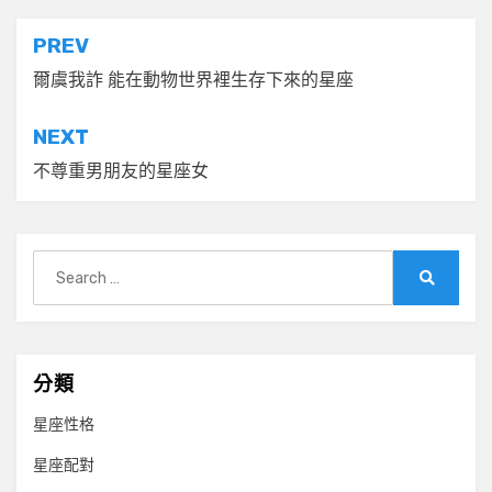
文
PREV
章
爾虞我詐 能在動物世界裡生存下來的星座
導
NEXT
覽
不尊重男朋友的星座女
Search
for:
Search
分類
星座性格
星座配對