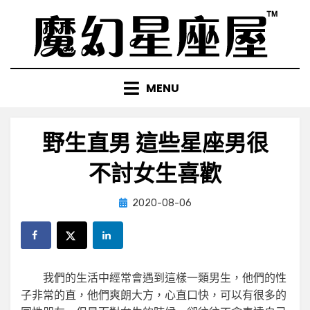
Skip
to
content
MENU
野生直男 這些星座男很
不討女生喜歡
Posted
by
2020-08-06
小編
on
我們的生活中經常會遇到這樣一類男生，他們的性
子非常的直，他們爽朗大方，心直口快，可以有很多的