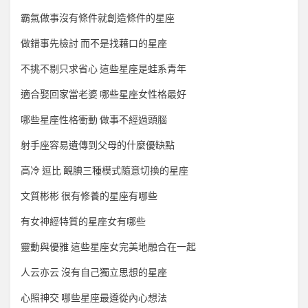
霸氣做事沒有條件就創造條件的星座
做錯事先檢討 而不是找藉口的星座
不挑不剔只求省心 這些星座是蛙系青年
適合娶回家當老婆 哪些星座女性格最好
哪些星座性格衝動 做事不經過頭腦
射手座容易遺傳到父母的什麼優缺點
高冷 逗比 靦腆三種模式隨意切換的星座
文質彬彬 很有修養的星座有哪些
有女神經特質的星座女有哪些
靈動與優雅 這些星座女完美地融合在一起
人云亦云 沒有自己獨立思想的星座
心照神交 哪些星座最遵從內心想法