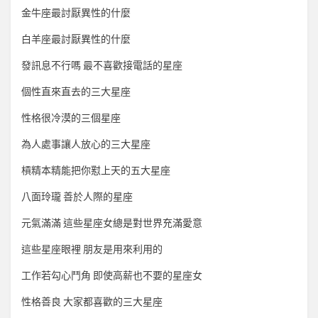
金牛座最討厭異性的什麼
白羊座最討厭異性的什麼
發訊息不行嗎 最不喜歡接電話的星座
個性直來直去的三大星座
性格很冷漠的三個星座
為人處事讓人放心的三大星座
槓精本精能把你懟上天的五大星座
八面玲瓏 善於人際的星座
元氣滿滿 這些星座女總是對世界充滿愛意
這些星座眼裡 朋友是用來利用的
工作若勾心鬥角 即使高薪也不要的星座女
性格善良 大家都喜歡的三大星座