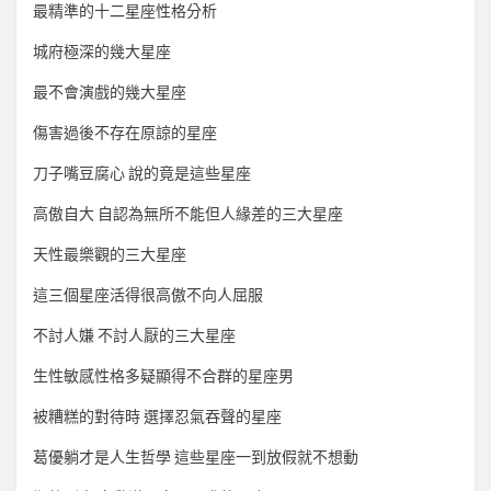
最精準的十二星座性格分析
城府極深的幾大星座
最不會演戲的幾大星座
傷害過後不存在原諒的星座
刀子嘴豆腐心 說的竟是這些星座
高傲自大 自認為無所不能但人緣差的三大星座
天性最樂觀的三大星座
這三個星座活得很高傲不向人屈服
不討人嫌 不討人厭的三大星座
生性敏感性格多疑顯得不合群的星座男
被糟糕的對待時 選擇忍氣吞聲的星座
葛優躺才是人生哲學 這些星座一到放假就不想動