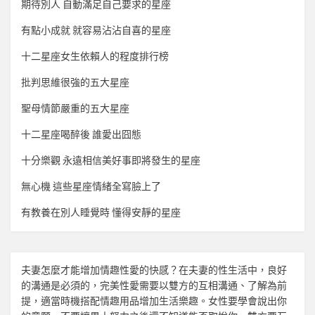
期待別人 自動滿足自己要求的星座
有點小成就 就容易沾沾自喜的星座
十二星座女生依賴人的程度排行榜
批判思維很強的五大星座
聖母情節嚴重的五大星座
十二星座喝醉後 誰愛出囧態
十分樂觀 永遠相信美好事即將發生的星座
無心機 這些星座情緒全寫臉上了
有教養在別人睡覺時 懂得安靜的星座
夫妻怎麼才能增加
情趣
性愛的快感？在夫妻的性生活中，良好
的溝通是必須的，完美性愛需要以雙方的互相溝通、了解為前
提，適當時機搭配
情趣用品
增加生活樂趣。女性要學會說出你