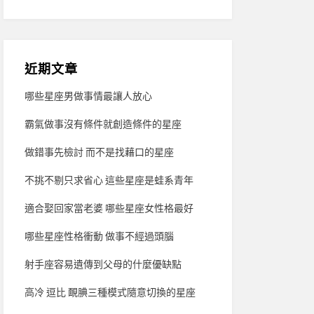
近期文章
哪些星座男做事情最讓人放心
霸氣做事沒有條件就創造條件的星座
做錯事先檢討 而不是找藉口的星座
不挑不剔只求省心 這些星座是蛙系青年
適合娶回家當老婆 哪些星座女性格最好
哪些星座性格衝動 做事不經過頭腦
射手座容易遺傳到父母的什麼優缺點
高冷 逗比 靦腆三種模式隨意切換的星座