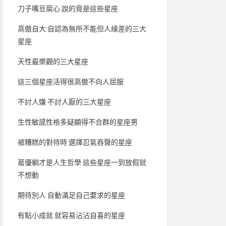
刀子嘴豆腐心 說的竟是這些星座
高傲自大 自認為無所不能但人緣差的三大
星座
天性最樂觀的三大星座
這三個星座活得很高傲不向人屈服
不討人嫌 不討人厭的三大星座
生性敏感性格多疑顯得不合群的星座男
被糟糕的對待時 選擇忍氣吞聲的星座
葛優躺才是人生哲學 這些星座一到放假就
不想動
期待別人 自動滿足自己要求的星座
有點小成就 就容易沾沾自喜的星座