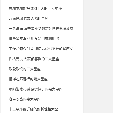
槓精本精能把你懟上天的五大星座
八面玲瓏 善於人際的星座
元氣滿滿 這些星座女總是對世界充滿愛意
這些星座眼裡 朋友是用來利用的
工作若勾心鬥角 即使高薪也不要的星座女
性格善良 大家都喜歡的三大星座
敢愛敢恨的三大星座
懂得吃虧是福的幾大星座
單純沒啥心機 易遭算計的幾大星座
容易吃醋的幾大星座
十二星座最詳細的解析性格大全