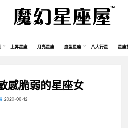
類
上昇星座
月亮星座
血型星座
八大行星
星座
敏感脆弱的星座女
Posted
by
2020-08-12
小編
on