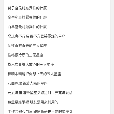
雙子座最討厭異性的什麼
金牛座最討厭異性的什麼
白羊座最討厭異性的什麼
發訊息不行嗎 最不喜歡接電話的星座
個性直來直去的三大星座
性格很冷漠的三個星座
為人處事讓人放心的三大星座
槓精本精能把你懟上天的五大星座
八面玲瓏 善於人際的星座
元氣滿滿 這些星座女總是對世界充滿愛意
這些星座眼裡 朋友是用來利用的
工作若勾心鬥角 即使高薪也不要的星座女