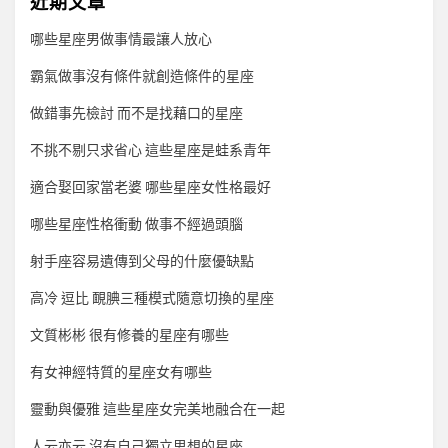
近期文章
哪些星座男做事情最讓人放心
霸氣做事沒有條件就創造條件的星座
做錯事先檢討 而不是找藉口的星座
不挑不剔只求省心 這些星座是蛙系青年
適合娶回家當老婆 哪些星座女性格最好
哪些星座性格衝動 做事不經過頭腦
射手座容易遺傳到父母的什麼優缺點
高冷 逗比 靦腆三種模式隨意切換的星座
文質彬彬 很有修養的星座有哪些
有女神經特質的星座女有哪些
靈動與優雅 這些星座女完美地融合在一起
人云亦云 沒有自己獨立思想的星座