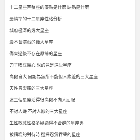
十二星座巨蟹座的優點是什麼 缺點是什麼
最精準的十二星座性格分析
城府極深的幾大星座
最不會演戲的幾大星座
傷害過後不存在原諒的星座
刀子嘴豆腐心 說的竟是這些星座
高傲自大 自認為無所不能但人緣差的三大星座
天性最樂觀的三大星座
這三個星座活得很高傲不向人屈服
不討人嫌 不討人厭的三大星座
生性敏感性格多疑顯得不合群的星座男
被糟糕的對待時 選擇忍氣吞聲的星座