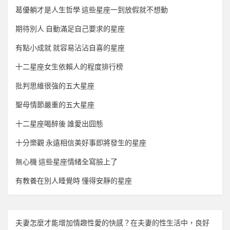
葛優躺才是人生哲學 這些星座一到放假就不想動
期待別人 自動滿足自己要求的星座
有點小成就 就容易沾沾自喜的星座
十二星座女生依賴人的程度排行榜
批判思維很強的五大星座
聖母情節嚴重的五大星座
十二星座喝醉後 誰愛出囧態
十分樂觀 永遠相信美好事即將發生的星座
無心機 這些星座情緒全寫臉上了
有教養在別人睡覺時 懂得安靜的星座
夫妻怎麼才能增加
情趣
性愛的快感？在夫妻的性生活中，良好