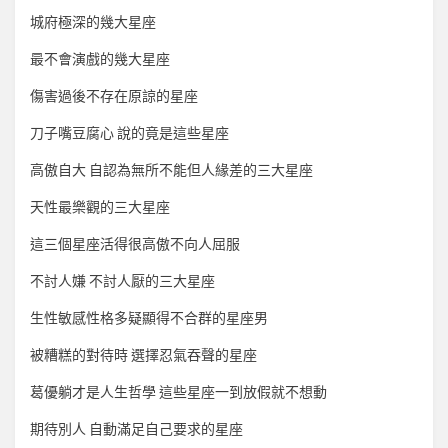
城府極深的幾大星座
最不會演戲的幾大星座
傷害過後不存在原諒的星座
刀子嘴豆腐心 說的竟是這些星座
高傲自大 自認為無所不能但人緣差的三大星座
天性最樂觀的三大星座
這三個星座活得很高傲不向人屈服
不討人嫌 不討人厭的三大星座
生性敏感性格多疑顯得不合群的星座男
被糟糕的對待時 選擇忍氣吞聲的星座
葛優躺才是人生哲學 這些星座一到放假就不想動
期待別人 自動滿足自己要求的星座