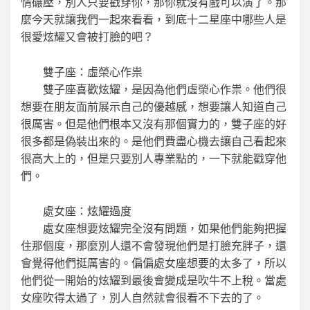
情碾壓，別人只要戳穿你，那你就沒有戲可以演了。那
麼今天就讓我們一起來看看，到底十二星座中哪些人是
很愛炫耀又會被打臉的吧？
雙子座：虛榮心作祟
雙子座喜歡炫耀，是因為他們虛榮心作祟。他們很
想要在朋友面前展示自己的優越感，想要讓人知道自己
很厲害。但是他們根本又沒有那個實力的，雙子座的好
很多都是偽裝出來的。是他們費盡心機去讓自己看起來
很高大上的，但是只要別人專業點的，一下就能戳穿他
們。
處女座：炫耀過度
處女座想要炫耀完全沒有問題，如果他們能夠把握
住那個度，那麼別人還不會發現他們是打臉充胖子，還
會覺得他們挺厲害的。偏偏處女座想要的太多了，所以
他們從一開始的炫耀到最後會變成是吹牛不上稅。當處
女座吹得太過了，別人自然就會很看不下去的了。