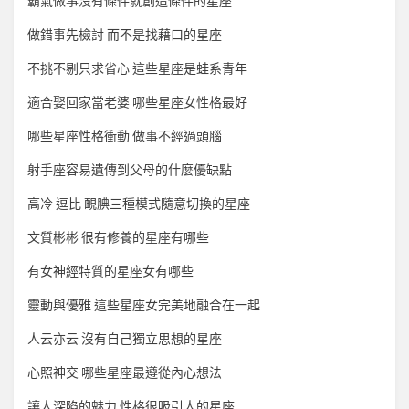
霸氣做事沒有條件就創造條件的星座
做錯事先檢討 而不是找藉口的星座
不挑不剔只求省心 這些星座是蛙系青年
適合娶回家當老婆 哪些星座女性格最好
哪些星座性格衝動 做事不經過頭腦
射手座容易遺傳到父母的什麼優缺點
高冷 逗比 靦腆三種模式隨意切換的星座
文質彬彬 很有修養的星座有哪些
有女神經特質的星座女有哪些
靈動與優雅 這些星座女完美地融合在一起
人云亦云 沒有自己獨立思想的星座
心照神交 哪些星座最遵從內心想法
讓人深陷的魅力 性格很吸引人的星座