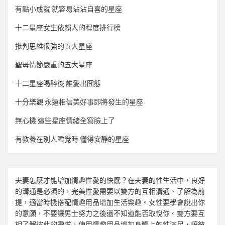
有點小成就 就容易沾沾自喜的星座
十二星座女生依賴人的程度排行榜
批判思維很強的五大星座
聖母情節嚴重的五大星座
十二星座喝醉後 誰愛出囧態
十分樂觀 永遠相信美好事即將發生的星座
無心機 這些星座情緒全寫臉上了
有教養在別人睡覺時 懂得安靜的星座
夫妻怎麼才能增加
情趣
性愛的快感？在夫妻的性生活中，良好
的溝通是必須的，完美性愛需要以雙方的互相溝通、了解為前
提，適當時機搭配
情趣用品
增加生活樂趣。女性要學會說出你
的意願，不要讓男士努力之後還不知道能否取悅你。雙方要互
相了解彼此的需求，使用
情趣用品
增加身體上的性滿足，讓彼