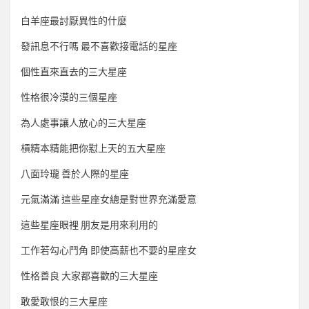
白羊座最討厭異性的什麼
發訊息不行嗎 最不喜歡接電話的星座
個性直來直去的三大星座
性格很冷漠的三個星座
為人處事讓人放心的三大星座
槓精本精能把你懟上天的五大星座
八面玲瓏 善於人際的星座
元氣滿滿 這些星座女總是對世界充滿愛意
這些星座眼裡 朋友是用來利用的
工作若勾心鬥角 即使高薪也不要的星座女
性格善良 大家都喜歡的三大星座
敢愛敢恨的三大星座