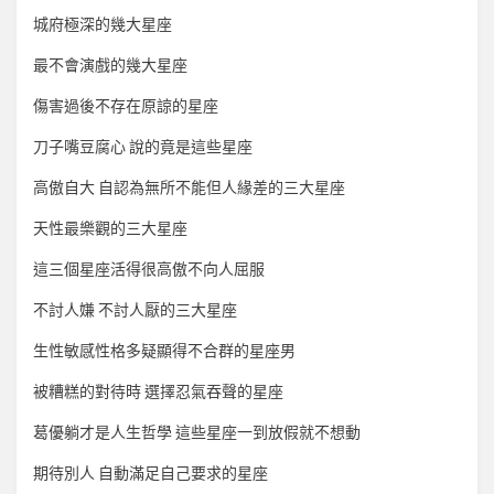
城府極深的幾大星座
最不會演戲的幾大星座
傷害過後不存在原諒的星座
刀子嘴豆腐心 說的竟是這些星座
高傲自大 自認為無所不能但人緣差的三大星座
天性最樂觀的三大星座
這三個星座活得很高傲不向人屈服
不討人嫌 不討人厭的三大星座
生性敏感性格多疑顯得不合群的星座男
被糟糕的對待時 選擇忍氣吞聲的星座
葛優躺才是人生哲學 這些星座一到放假就不想動
期待別人 自動滿足自己要求的星座