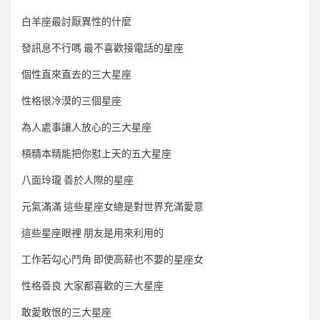
白羊座最討厭異性的什麼
發訊息不行嗎 最不喜歡接電話的星座
個性直來直去的三大星座
性格很冷漠的三個星座
為人處事讓人放心的三大星座
槓精本精能把你懟上天的五大星座
八面玲瓏 善於人際的星座
元氣滿滿 這些星座女總是對世界充滿愛意
這些星座眼裡 朋友是用來利用的
工作若勾心鬥角 即使高薪也不要的星座女
性格善良 大家都喜歡的三大星座
敢愛敢恨的三大星座