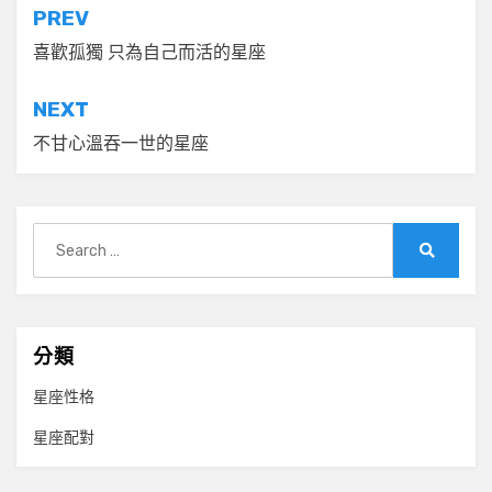
文
PREV
章
喜歡孤獨 只為自己而活的星座
導
NEXT
覽
不甘心溫吞一世的星座
Search
for:
Search
分類
星座性格
星座配對