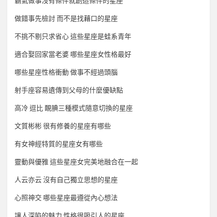
霸氣做事沒有條件就創造條件的星座
做錯事先檢討 而不是找藉口的星座
不挑不剔只求省心 這些星座是蛙系青年
適合娶回家當老婆 哪些星座女性格最好
哪些星座性格衝動 做事不經過頭腦
射手座容易遺傳到父母的什麼優缺點
高冷 逗比 靦腆三種模式隨意切換的星座
文質彬彬 很有修養的星座有哪些
有女神經特質的星座女有哪些
靈動與優雅 這些星座女完美地融合在一起
人云亦云 沒有自己獨立思想的星座
心照神交 哪些星座最遵從內心想法
讓人深陷的魅力 性格很吸引人的星座