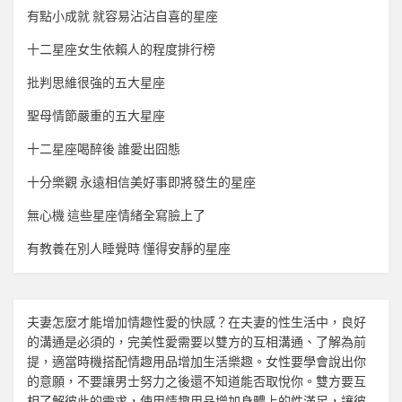
有點小成就 就容易沾沾自喜的星座
十二星座女生依賴人的程度排行榜
批判思維很強的五大星座
聖母情節嚴重的五大星座
十二星座喝醉後 誰愛出囧態
十分樂觀 永遠相信美好事即將發生的星座
無心機 這些星座情緒全寫臉上了
有教養在別人睡覺時 懂得安靜的星座
夫妻怎麼才能增加
情趣
性愛的快感？在夫妻的性生活中，良好
的溝通是必須的，完美性愛需要以雙方的互相溝通、了解為前
提，適當時機搭配
情趣用品
增加生活樂趣。女性要學會說出你
的意願，不要讓男士努力之後還不知道能否取悅你。雙方要互
相了解彼此的需求，使用
情趣用品
增加身體上的性滿足，讓彼