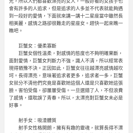
光，所以人們都喜歡漂亮的女人，一般好看的女孩子也
會有許多的人追求，但是追求的人多並不代表就能夠遇
到一段好的愛情，下面就來講一講十二星座當中雖然長
相美麗，感情之路卻很難走的星座女。趕快一起來瞧一
瞧吧。
巨蟹女：優柔寡斷
巨蟹女個性溫柔，對感情的態度也不夠明確果斷，
面對愛情，巨蟹女判斷力不強，識人不清，所以經常表
現得猶豫不決。正因如此，巨蟹女往往越漂亮感情越坎
坷。長得漂亮，意味著追求者更多，追求者一多，巨蟹
女就分不清他們究竟是喜歡她這個人還是只喜歡她這張
臉。害怕受傷，卻屢屢受傷。一旦選錯了人，不但浪費
了感情，還耽誤了青春。所以，太漂亮對巨蟹女未必是
好事。
射手女：吸渣體質
射手女性格開朗，擁有有趣的靈魂，就算長得不漂