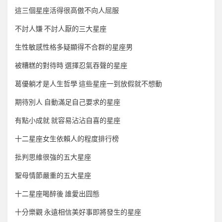
這三個星座活得很高傲不向人屈服
不討人嫌 不討人厭的三大星座
生性敏感性格多疑顯得不合群的星座男
被糟糕的對待時 選擇忍氣吞聲的星座
葛優躺才是人生哲學 這些星座一到放假就不想動
期待別人 自動滿足自己要求的星座
有點小成就 就容易沾沾自喜的星座
十二星座女生依賴人的程度排行榜
批判思維很強的五大星座
聖母情節嚴重的五大星座
十二星座喝醉後 誰愛出囧態
十分樂觀 永遠相信美好事即將發生的星座