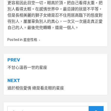
更容易因此目空一切，眼高於頂，把自己看得太重，把
別人看得太輕。在感情世界中，最忌諱的就是不平等，
但是長相美麗的獅子女總是忍不住用居高臨下的態度對
待別人，屢屢辜負別人的真心，一次又一次逼走真正愛
自己的人。最後兜兜轉轉，還是一個人。
Posted in
星座性格
文
PREV
章
不甘心溫吞一世的星座
導
NEXT
覽
過於相信愛情 總是看走眼的星座
Search