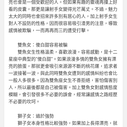
亮也會是一個受歡迎的人。但如果有趣的靈魂再撞上好
看的皮囊，那更是讓射手女變得光芒萬丈。不過，魅力
太大的同時也會招來許多別有居心的人，加上射手女生
對人不設防的性格，因而很容易吸引渣男的注意，導致
感情被欺騙，一而再再而三的遭受打擊。
雙魚女：傻白甜容易被騙
雙魚女生性格溫柔，喜歡浪漫，容易感動，是十二
星座中典型的“傻白甜”。如果浪漫多情的雙魚女擁有漂
亮的臉蛋，那就更會吸引來源源不斷的桃花運，追求者
一波接著一波，與此同時雙魚女遭到的感情糾紛也會比
一般人多很多。因為雙魚座女生不善拒絕，害怕傷害別
人，所以最後都是自己被傷害。加上雙魚女對感情態度
模糊，會引發很多不必要的誤會，經常讓感情之路經歷
不必要的坎坷。
獅子女：過於強勢
獅子女本身性格比較強勢，如果加上長得漂亮，就