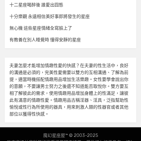
十二星座喝醉後 誰愛出囧態
十分樂觀 永遠相信美好事即將發生的星座
無心機 這些星座情緒全寫臉上了
有教養在別人睡覺時 懂得安靜的星座
夫妻怎麼才能增加
情趣
性愛的快感？在夫妻的性生活中，良好
的溝通是必須的，完美性愛需要以雙方的互相溝通、了解為前
提，適當時機搭配
情趣用品
增加生活樂趣。女性要學會說出你
的意願，不要讓男士努力之後還不知道能否取悅你。雙方要互
相了解彼此的需求，使用
情趣用品
增加身體上的性滿足，讓彼
此有滿意的
情趣
性愛。
情趣用品
古稱淫器、淫具，泛指幫助性
愉悅或性行為所使用的器具，用來刺激人類的性器官或者其他
部位以獲得性快感。
魔幻星座屋™ © 2003-2025