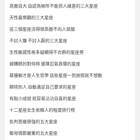
高傲自大 自認為無所不能但人緣差的三大星座
天性最樂觀的三大星座
這三個星座活得很高傲不向人屈服
不討人嫌 不討人厭的三大星座
生性敏感性格多疑顯得不合群的星座男
被糟糕的對待時 選擇忍氣吞聲的星座
葛優躺才是人生哲學 這些星座一到放假就不想動
期待別人 自動滿足自己要求的星座
有點小成就 就容易沾沾自喜的星座
十二星座女生依賴人的程度排行榜
批判思維很強的五大星座
聖母情節嚴重的五大星座