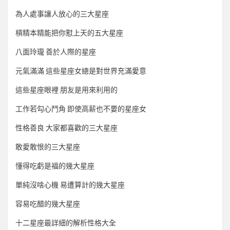
為人處事讓人放心的三大星座
槓精本精能把你懟上天的五大星座
八面玲瓏 善於人際的星座
元氣滿滿 這些星座女總是對世界充滿愛意
這些星座眼裡 朋友是用來利用的
工作若勾心鬥角 即使高薪也不要的星座女
性格善良 大家都喜歡的三大星座
敢愛敢恨的三大星座
懂得吃虧是福的幾大星座
單純沒啥心機 易遭算計的幾大星座
容易吃醋的幾大星座
十二星座最詳細的解析性格大全