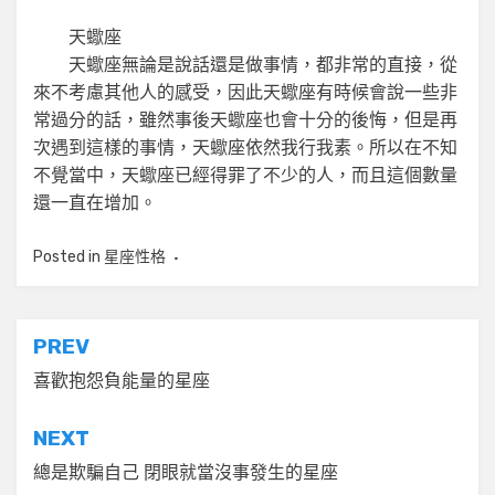
天蠍座
天蠍座無論是說話還是做事情，都非常的直接，從
來不考慮其他人的感受，因此天蠍座有時候會說一些非
常過分的話，雖然事後天蠍座也會十分的後悔，但是再
次遇到這樣的事情，天蠍座依然我行我素。所以在不知
不覺當中，天蠍座已經得罪了不少的人，而且這個數量
還一直在增加。
Posted in
星座性格
文
PREV
章
喜歡抱怨負能量的星座
導
NEXT
覽
總是欺騙自己 閉眼就當沒事發生的星座