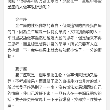
衝動，很容易和對方發生矛盾，那麼在十二星座中哪些
星座的人做事很衝動呢？
金牛座
金牛座的性格非常的直白，但是這裡的白是指白痴
的白，因為金牛座是一個特別單純，又特別蠢萌的人。
平日里說話做事雖然也經過大腦的思考，但是從來不再
三思考，而且總是想得非常的簡單。所以只要有人在一
旁挑釁一下，金牛座馬上就會被勾起小性子，十分的衝
動。
雙子座
雙子座就是一個單細胞生物，做事情既衝動又魯
莽，不考慮後果。而且雙子座的自控能力也非常的差，
所以當雙子座遇到了一些事，沒有辦法立馬調節好自己
的情緒，使自己冷靜下來。一旦有人在一旁煽風點火的
話，雙子座更是會馬上一下子就爆發，拉都拉不住雙子
座。