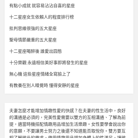
有點小成就 就容易沾沾自喜的星座
十二星座女生依賴人的程度排行榜
批判思維很強的五大星座
聖母情節嚴重的五大星座
十二星座喝醉後 誰愛出囧態
十分樂觀 永遠相信美好事即將發生的星座
無心機 這些星座情緒全寫臉上了
有教養在別人睡覺時 懂得安靜的星座
夫妻怎麼才能增加
情趣
性愛的快感？在夫妻的性生活中，良好
的溝通是必須的，完美性愛需要以雙方的互相溝通、了解為前
提，適當時機搭配
情趣用品
增加生活樂趣。女性要學會說出你
的意願，不要讓男士努力之後還不知道能否取悅你。雙方要互
相了解彼此的需求，使用
情趣用品
增加身體上的性滿足，讓彼