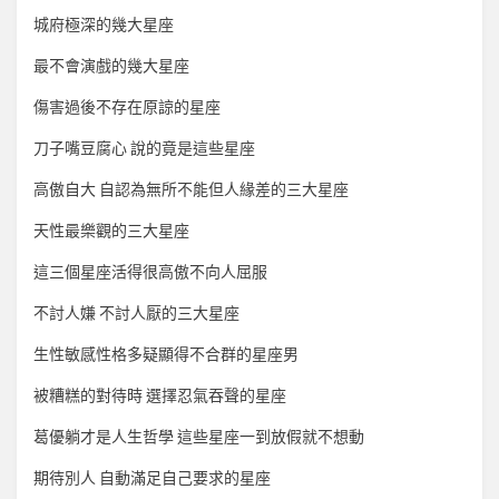
城府極深的幾大星座
最不會演戲的幾大星座
傷害過後不存在原諒的星座
刀子嘴豆腐心 說的竟是這些星座
高傲自大 自認為無所不能但人緣差的三大星座
天性最樂觀的三大星座
這三個星座活得很高傲不向人屈服
不討人嫌 不討人厭的三大星座
生性敏感性格多疑顯得不合群的星座男
被糟糕的對待時 選擇忍氣吞聲的星座
葛優躺才是人生哲學 這些星座一到放假就不想動
期待別人 自動滿足自己要求的星座