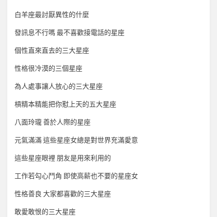
白羊座最討厭異性的什麼
發訊息不行嗎 最不喜歡接電話的星座
個性直來直去的三大星座
性格很冷漠的三個星座
為人處事讓人放心的三大星座
槓精本精能把你懟上天的五大星座
八面玲瓏 善於人際的星座
元氣滿滿 這些星座女總是對世界充滿愛意
這些星座眼裡 朋友是用來利用的
工作若勾心鬥角 即使高薪也不要的星座女
性格善良 大家都喜歡的三大星座
敢愛敢恨的三大星座