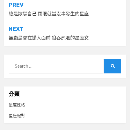
文
PREV
章
總是欺騙自己 閉眼就當沒事發生的星座
導
NEXT
覽
無顧忌會在戀人面前 狼吞虎咽的星座女
Search
for:
Search
分類
星座性格
星座配對