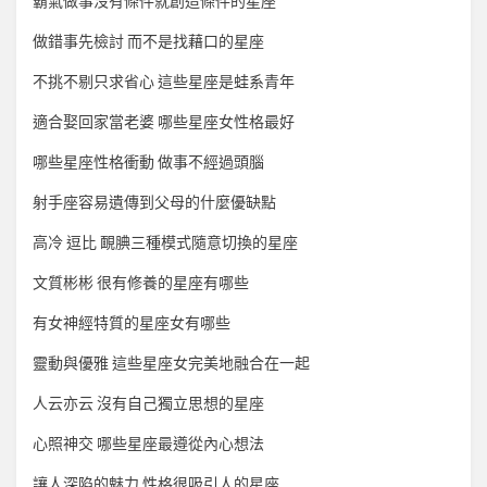
霸氣做事沒有條件就創造條件的星座
做錯事先檢討 而不是找藉口的星座
不挑不剔只求省心 這些星座是蛙系青年
適合娶回家當老婆 哪些星座女性格最好
哪些星座性格衝動 做事不經過頭腦
射手座容易遺傳到父母的什麼優缺點
高冷 逗比 靦腆三種模式隨意切換的星座
文質彬彬 很有修養的星座有哪些
有女神經特質的星座女有哪些
靈動與優雅 這些星座女完美地融合在一起
人云亦云 沒有自己獨立思想的星座
心照神交 哪些星座最遵從內心想法
讓人深陷的魅力 性格很吸引人的星座