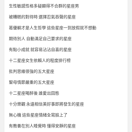
生性敏感性格多疑顯得不合群的星座男
被糟糕的對待時 選擇忍氣吞聲的星座
葛優躺才是人生哲學 這些星座一到放假就不想動
期待別人 自動滿足自己要求的星座
有點小成就 就容易沾沾自喜的星座
十二星座女生依賴人的程度排行榜
批判思維很強的五大星座
聖母情節嚴重的五大星座
十二星座喝醉後 誰愛出囧態
十分樂觀 永遠相信美好事即將發生的星座
無心機 這些星座情緒全寫臉上了
有教養在別人睡覺時 懂得安靜的星座