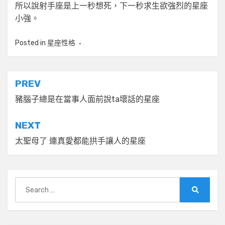
所以說射手座是上一秒想死，下一秒求生欲強烈的星座
小強。
Posted in
星座性格
文
PREV
章
豬腦子總是在當事人面前說ta壞話的星座
導
NEXT
覽
太聖母了 連真愛都能拱手讓人的星座
Search
for:
Search