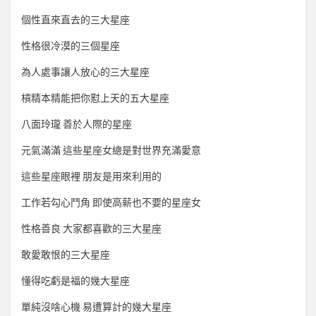
個性直來直去的三大星座
性格很冷漠的三個星座
為人處事讓人放心的三大星座
槓精本精能把你懟上天的五大星座
八面玲瓏 善於人際的星座
元氣滿滿 這些星座女總是對世界充滿愛意
這些星座眼裡 朋友是用來利用的
工作若勾心鬥角 即使高薪也不要的星座女
性格善良 大家都喜歡的三大星座
敢愛敢恨的三大星座
懂得吃虧是福的幾大星座
單純沒啥心機 易遭算計的幾大星座