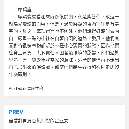
摩羯座
摩羯寶寶看起來好像很開朗，永遠應答你，永遠一
副陽光燦爛的面容。但是，過於鮮豔的東西往往是有毒
害的。反之，摩羯寶寶也不例外，他們說得好聽叫做內
向，嚴重一點的往往在向著自閉的道路上發展。他們其
實對待很多事物都處於一種小心翼翼的狀態，因為他們
往身上背負了太多責任。因各類環境的影響，他們過於
早熟，有一絲少年我當家的意味。這時的他們再不走出
自己畫出來的保護圈，那麼他們將生存得和行屍走肉沒
什麼區別。
Posted in
星座性格
文
PREV
章
最愛對男友百般抱怨的星座女