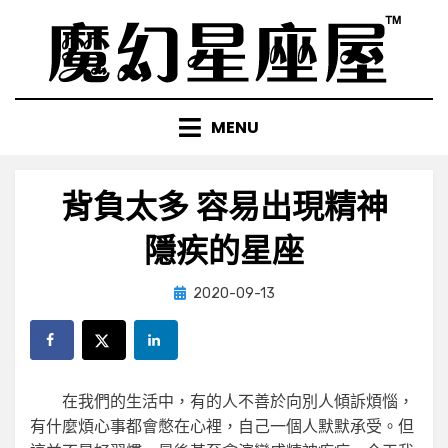
Skip
to
content
MENU
背負太多 容易出現精神
隱疾的星座
Posted
by
2020-09-13
小編
on
在我們的生活中，有的人不善於向別人傾訴煩惱，
有什麼煩心事都會憋在心裡，自己一個人默默承受。但