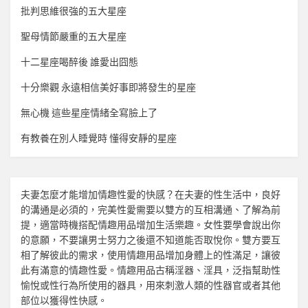
批判思維很強的五大星座
聖母情節嚴重的五大星座
十二星座喝醉後 誰愛出囧態
十分樂觀 永遠相信美好事即將發生的星座
無心機 這些星座情緒全寫臉上了
有教養在別人睡覺時 懂得安靜的星座
夫妻怎麼才能增加
情趣
性愛的快感？在夫妻的性生活中，良好
的溝通是必須的，完美性愛需要以雙方的互相溝通、了解為前
提，適當時機搭配
情趣用品
增加生活樂趣。女性要學會說出你
的意願，不要讓男士努力之後還不知道能否取悅你。雙方要互
相了解彼此的需求，使用
情趣用品
增加身體上的性滿足，讓彼
此有滿意的
情趣
性愛。
情趣用品
古稱淫器、淫具，泛指幫助性
愉悅或性行為所使用的器具，用來刺激人類的性器官或者其他
部位以獲得性快感。