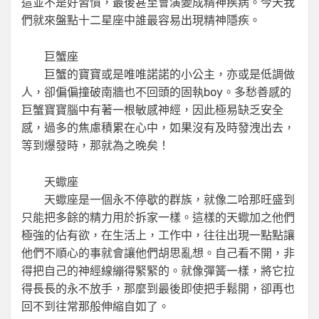
這並不是好習慣，最後甚至會演變成精神疾病。今天我
們就來盤點十二星座中誰最容易出現精神隱疾。
巨蟹座
巨蟹的寶寶或是唯唯諾諾的小公主，亦或是低調做
人，卻偏偏撞破南牆也不回頭的固執boy。多愁善感的
巨蟹寶寶腦中有著一根敏感神經，因此極易缺乏安全
感，過多的焦慮積累在心中，如果沒有及時發洩出去，
等到爆發時，那就為之晚矣！
天蠍座
天蠍座是一個永不停歇的群族，就像二哈那旺盛到
只能把多餘的精力用於拆家一樣。這樣的天蠍加之他們
極強的佔有欲，在生活上，工作中，往往出現一點點讓
他們不順心的事就會讓他們胡思亂想。自己看不開，非
得把自己的神經線繃得緊緊的。就像彈簧一樣，將它拉
得長長的永不放手，那麼到最後即使把手鬆開，卻再也
回不到往常那般伸縮自如了。