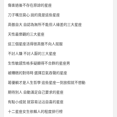
傷害過後不存在原諒的星座
刀子嘴豆腐心 說的竟是這些星座
高傲自大 自認為無所不能但人緣差的三大星座
天性最樂觀的三大星座
這三個星座活得很高傲不向人屈服
不討人嫌 不討人厭的三大星座
生性敏感性格多疑顯得不合群的星座男
被糟糕的對待時 選擇忍氣吞聲的星座
葛優躺才是人生哲學 這些星座一到放假就不想動
期待別人 自動滿足自己要求的星座
有點小成就 就容易沾沾自喜的星座
十二星座女生依賴人的程度排行榜