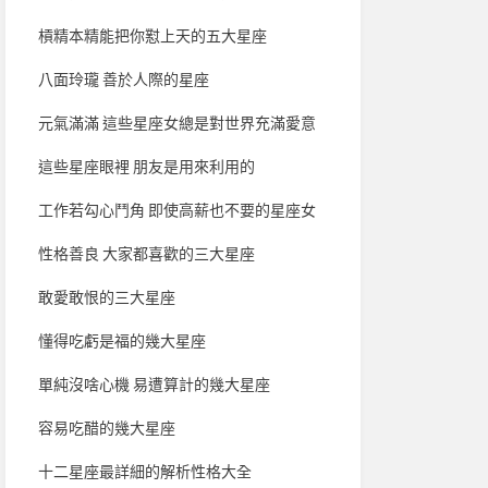
槓精本精能把你懟上天的五大星座
八面玲瓏 善於人際的星座
元氣滿滿 這些星座女總是對世界充滿愛意
這些星座眼裡 朋友是用來利用的
工作若勾心鬥角 即使高薪也不要的星座女
性格善良 大家都喜歡的三大星座
敢愛敢恨的三大星座
懂得吃虧是福的幾大星座
單純沒啥心機 易遭算計的幾大星座
容易吃醋的幾大星座
十二星座最詳細的解析性格大全