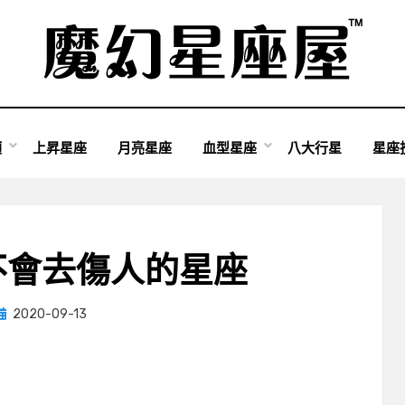
類
上昇星座
月亮星座
血型星座
八大行星
星座
不會去傷人的星座
Posted
by
2020-09-13
小編
on