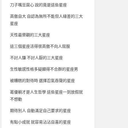
刀子嘴豆腐心 說的竟是這些星座
高傲自大 自認為無所不能但人緣差的三大
星座
天性最樂觀的三大星座
這三個星座活得很高傲不向人屈服
不討人嫌 不討人厭的三大星座
生性敏感性格多疑顯得不合群的星座男
被糟糕的對待時 選擇忍氣吞聲的星座
葛優躺才是人生哲學 這些星座一到放假就
不想動
期待別人 自動滿足自己要求的星座
有點小成就 就容易沾沾自喜的星座