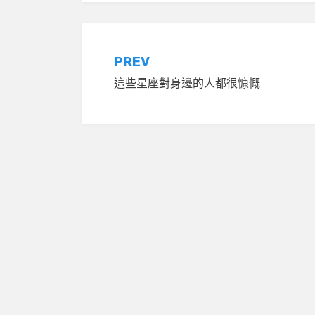
文
PREV
這些星座對身邊的人都很慷慨
章
導
覽