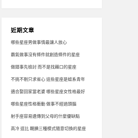
近期文章
哪些星座男做事情最讓人放心
霸氣做事沒有條件就創造條件的星座
做錯事先檢討 而不是找藉口的星座
不挑不剔只求省心 這些星座是蛙系青年
適合娶回家當老婆 哪些星座女性格最好
哪些星座性格衝動 做事不經過頭腦
射手座容易遺傳到父母的什麼優缺點
高冷 逗比 靦腆三種模式隨意切換的星座