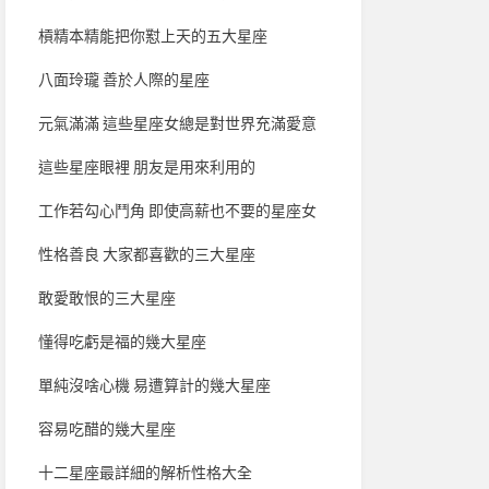
槓精本精能把你懟上天的五大星座
八面玲瓏 善於人際的星座
元氣滿滿 這些星座女總是對世界充滿愛意
這些星座眼裡 朋友是用來利用的
工作若勾心鬥角 即使高薪也不要的星座女
性格善良 大家都喜歡的三大星座
敢愛敢恨的三大星座
懂得吃虧是福的幾大星座
單純沒啥心機 易遭算計的幾大星座
容易吃醋的幾大星座
十二星座最詳細的解析性格大全