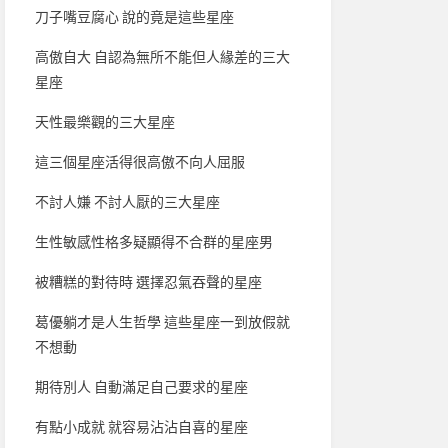
刀子嘴豆腐心 說的竟是這些星座
高傲自大 自認為無所不能但人緣差的三大
星座
天性最樂觀的三大星座
這三個星座活得很高傲不向人屈服
不討人嫌 不討人厭的三大星座
生性敏感性格多疑顯得不合群的星座男
被糟糕的對待時 選擇忍氣吞聲的星座
葛優躺才是人生哲學 這些星座一到放假就
不想動
期待別人 自動滿足自己要求的星座
有點小成就 就容易沾沾自喜的星座