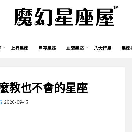
類
上昇星座
月亮星座
血型星座
八大行星
星座
怎麼教也不會的星座
Posted
by
2020-09-13
小編
on