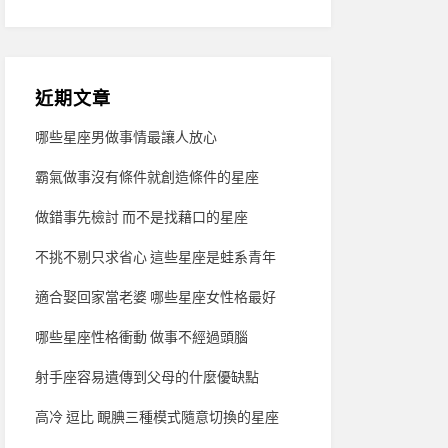
近期文章
哪些星座男做事情最讓人放心
霸氣做事沒有條件就創造條件的星座
做錯事先檢討 而不是找藉口的星座
不挑不剔只求省心 這些星座是蛙系青年
適合娶回家當老婆 哪些星座女性格最好
哪些星座性格衝動 做事不經過頭腦
射手座容易遺傳到父母的什麼優缺點
高冷 逗比 靦腆三種模式隨意切換的星座