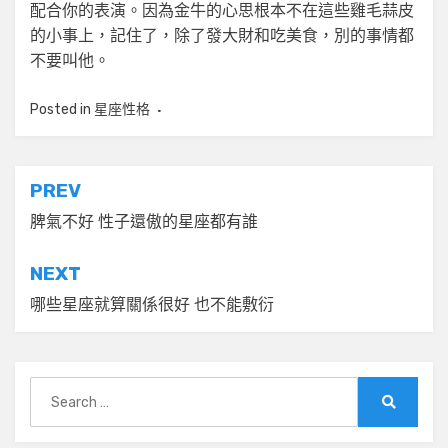
配合你的表演。因為金牛的心思根本不在這些雞毛蒜皮
的小事上，記住了，除了發大財和吃美食，別的事情都
不要叫他。
Posted in
星座性格
文
PREV
章
脾氣不好 性子還傲的星座都有誰
導
NEXT
覽
哪些星座就算關係很好 也不能敷衍
Search
for:
Search