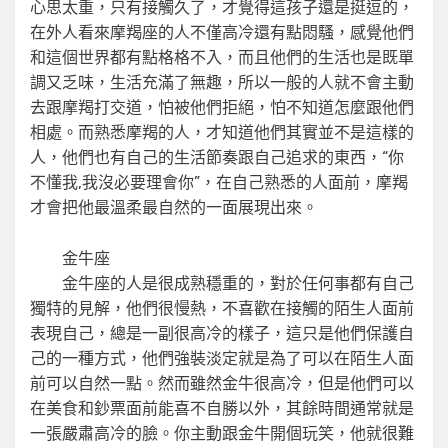
心思太重，只有接觸久了，才覺得這孩子還是挺逗的，
在外人看來摩羯座的人不僅高冷還有點悶騷，感覺他們
和這個世界都有點格格不入，而且他們的生活也是既單
調又乏味，生活充滿了無趣，所以一般的人就不會主動
去跟摩羯打交道，怕被他們拒絕，怕不知道怎麼跟他們
相處。而熟悉摩羯的人，才知道他們其實並不是這樣的
人，他們也有自己的生活節奏跟自己追求的東西，“你
不懂我,我沒必要理會你”，在自己熟悉的人面前，摩羯
才會把他最溫柔最自然的一面展現出來。
金牛座
金牛座的人是很成熟穩重的，對於任何事都有自己
獨特的見解，他們很慢熱，不喜歡在接觸的陌生人面前
表現自己，總是一副很高冷的樣子，這只是他們保護自
己的一種方式，他們強裝淡定就是為了可以在陌生人面
前可以自然一點。然而雖然金牛很高冷，但是他們可以
在美食和鈔票面前能喜不自勝以外，其餘時間通常就是
一張嚴肅高冷的臉。你主動跟金牛開個玩笑，他就很難