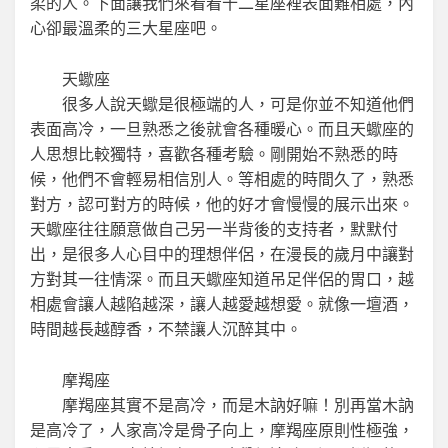
柔的人。下面讓我們來看看十二星座裡表面難相處，內
心卻最溫柔的三大星座吧。
天蠍座
很多人說天蠍是很極端的人，可是你並不知道他們
表面高冷，一旦熟悉之後就會各種暖心。而且天蠍座的
人思想比較獨特，喜歡各種考驗。剛開始不熟悉的時
候，他們不會輕易相信別人。等相處的時間久了，熟悉
對方，認可對方的時候，他的好才會慢慢的展示出來。
天蠍座往往願意做自己另一半背後的支持者，默默付
出，是很多人心目中的理想伴侶，在漫長的歲月中讓對
方對其一往情深。而且天蠍座知道吊足伴侶的胃口，越
相處會讓人越陷越深，讓人越愛越想愛。就像一壇酒，
時間越長越醇香，不禁讓人沉醉其中。
摩羯座
摩羯座其實不是高冷，而是木訥好嘛！別再當木訥
是高冷了，人家高冷是骨子向上，摩羯座原則性極強，