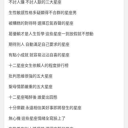
不討人嫌 不討人厭的三大星座
生性敏感性格多疑顯得不合群的星座男
被糟糕的對待時 選擇忍氣吞聲的星座
葛優躺才是人生哲學 這些星座一到放假就不想動
期待別人 自動滿足自己要求的星座
有點小成就 就容易沾沾自喜的星座
十二星座女生依賴人的程度排行榜
批判思維很強的五大星座
聖母情節嚴重的五大星座
十二星座喝醉後 誰愛出囧態
十分樂觀 永遠相信美好事即將發生的星座
無心機 這些星座情緒全寫臉上了