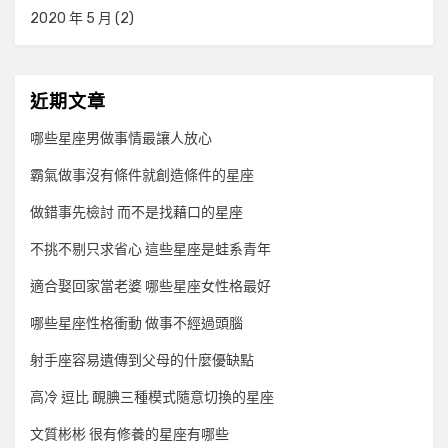
2020 年 5 月
(2)
近期文章
哪些星座男做事情最讓人放心
霸氣做事沒有條件就創造條件的星座
做錯事先檢討 而不是找藉口的星座
不挑不剔只求省心 這些星座是蛙系青年
適合娶回家當老婆 哪些星座女性格最好
哪些星座性格衝動 做事不經過頭腦
射手座容易遺傳到父母的什麼優缺點
高冷 逗比 靦腆三種模式隨意切換的星座
文質彬彬 很有修養的星座有哪些