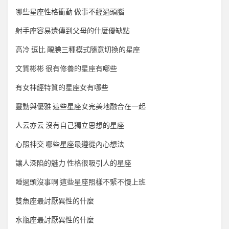
哪些星座性格衝動 做事不經過頭腦
射手座容易遺傳到父母的什麼優缺點
高冷 逗比 靦腆三種模式隨意切換的星座
文質彬彬 很有修養的星座有哪些
有女神經特質的星座女有哪些
靈動與優雅 這些星座女完美地融合在一起
人云亦云 沒有自己獨立思想的星座
心照神交 哪些星座最遵從內心想法
讓人深陷的魅力 性格很吸引人的星座
睡過頭沒事啊 這些星座照樣不緊不慢上班
雙魚座最討厭異性的什麼
水瓶座最討厭異性的什麼