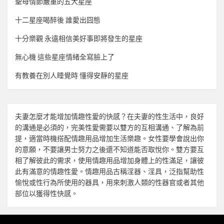
聖母情節嚴重的五大星座
十二星座喝醉後 誰愛出囧態
十分樂觀 永遠相信美好事即將發生的星座
無心機 這些星座情緒全寫臉上了
有教養在別人睡覺時 懂得安靜的星座
夫妻怎麼才能增加
情趣
性愛的快感？在夫妻的性生活中，良好
的溝通是必須的，完美性愛需要以雙方的互相溝通、了解為前
提，適當時機搭配
情趣用品
增加生活樂趣。女性要學會說出你
的意願，不要讓男士努力之後還不知道能否取悅你。雙方要互
相了解彼此的需求，使用
情趣用品
增加身體上的性滿足，讓彼
此有滿意的
情趣
性愛。
情趣用品
古稱淫器、淫具，泛指幫助性
愉悅或性行為所使用的器具，用來刺激人類的性器官或者其他
部位以獲得性快感。