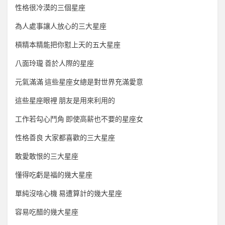
性格很冷漠的三個星座
為人處事讓人放心的三大星座
槓精本精能把你懟上天的五大星座
八面玲瓏 善於人際的星座
元氣滿滿 這些星座女總是對世界充滿愛意
這些星座眼裡 朋友是用來利用的
工作若勾心鬥角 即使高薪也不要的星座女
性格善良 大家都喜歡的三大星座
敢愛敢恨的三大星座
懂得吃虧是福的幾大星座
單純沒啥心機 易遭算計的幾大星座
容易吃醋的幾大星座