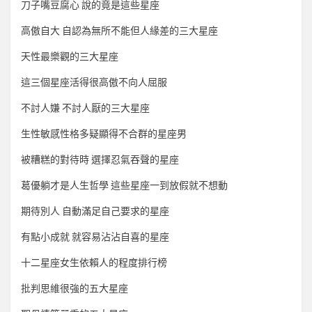
刀子嘴豆腐心 說的竟是這些星座
高傲自大 自認為無所不能但人緣差的三大星座
天性最樂觀的三大星座
這三個星座活得很高傲不向人屈服
不討人嫌 不討人厭的三大星座
生性敏感性格多疑顯得不合群的星座男
被糟糕的對待時 選擇忍氣吞聲的星座
葛優躺才是人生哲學 這些星座一到放假就不想動
期待別人 自動滿足自己要求的星座
有點小成就 就容易沾沾自喜的星座
十二星座女生依賴人的程度排行榜
批判思維很強的五大星座