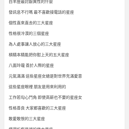
白羊座最討厭異性的什麼
發訊息不行嗎 最不喜歡接電話的星座
個性直來直去的三大星座
性格很冷漠的三個星座
為人處事讓人放心的三大星座
槓精本精能把你懟上天的五大星座
八面玲瓏 善於人際的星座
元氣滿滿 這些星座女總是對世界充滿愛意
這些星座眼裡 朋友是用來利用的
工作若勾心鬥角 即使高薪也不要的星座女
性格善良 大家都喜歡的三大星座
敢愛敢恨的三大星座