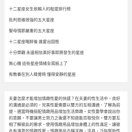
十二星座女生依賴人的程度排行榜
批判思維很強的五大星座
聖母情節嚴重的五大星座
十二星座喝醉後 誰愛出囧態
十分樂觀 永遠相信美好事即將發生的星座
無心機 這些星座情緒全寫臉上了
有教養在別人睡覺時 懂得安靜的星座
夫妻怎麼才能增加
情趣
性愛的快感？在夫妻的性生活中，良好
的溝通是必須的，完美性愛需要以雙方的互相溝通、了解為前
提，適當時機搭配
情趣用品
增加生活樂趣。女性要學會說出你
的意願，不要讓男士努力之後還不知道能否取悅你。雙方要互
相了解彼此的需求，使用
情趣用品
增加身體上的性滿足，讓彼
此有滿意的
情趣
性愛。
情趣用品
古稱淫器、淫具，泛指幫助性