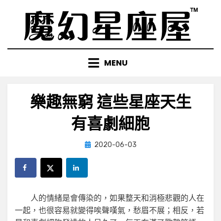
Skip
to
content
MENU
樂趣無窮 這些星座天生
有喜劇細胞
Posted
by
2020-06-03
小編
on
人的情緒是會傳染的，如果整天和消極悲觀的人在
一起，也很容易就變得唉聲嘆氣，愁眉不展；相反，若