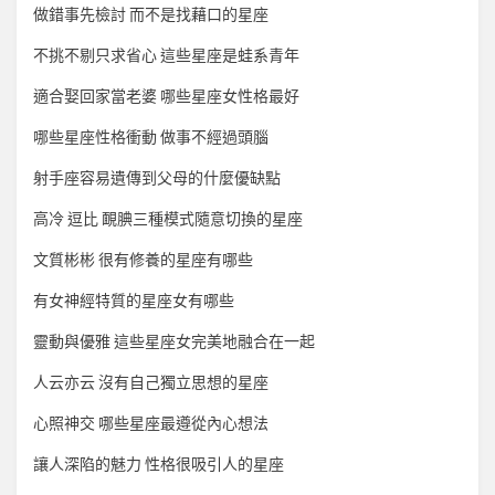
做錯事先檢討 而不是找藉口的星座
不挑不剔只求省心 這些星座是蛙系青年
適合娶回家當老婆 哪些星座女性格最好
哪些星座性格衝動 做事不經過頭腦
射手座容易遺傳到父母的什麼優缺點
高冷 逗比 靦腆三種模式隨意切換的星座
文質彬彬 很有修養的星座有哪些
有女神經特質的星座女有哪些
靈動與優雅 這些星座女完美地融合在一起
人云亦云 沒有自己獨立思想的星座
心照神交 哪些星座最遵從內心想法
讓人深陷的魅力 性格很吸引人的星座