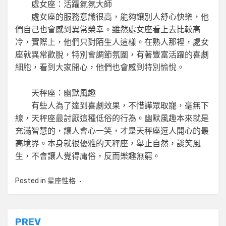
處女座：活躍氣氛大師
處女座的服務意識很高，能夠讓別人舒心快樂，他
們自己也會感到異常榮幸。雖然處女座看上去比較高
冷，實際上，他們只對陌生人這樣。在熟人那裡，處女
座就異常歡脫，特別會調節氛圍，有著豐富活躍的喜劇
細胞，看到大家開心，他們也會感到特別愉悅。
天秤座：幽默風趣
有些人為了達到喜劇效果，不惜譁眾取寵，毫無下
線，天秤座最討厭這種低俗的行為。幽默風趣本來就是
充滿智慧的，讓人會心一笑，才是天秤座逗人開心的最
高境界。本身就很優雅的天秤座，舉止自然，談笑風
生，不會讓人覺得庸俗，反而樂趣無窮。
Posted in
星座性格
文
PREV