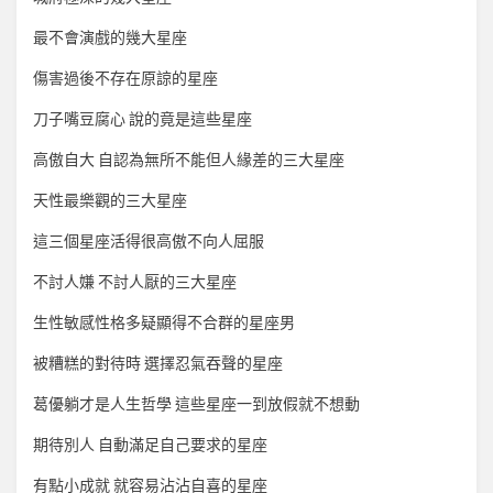
最不會演戲的幾大星座
傷害過後不存在原諒的星座
刀子嘴豆腐心 說的竟是這些星座
高傲自大 自認為無所不能但人緣差的三大星座
天性最樂觀的三大星座
這三個星座活得很高傲不向人屈服
不討人嫌 不討人厭的三大星座
生性敏感性格多疑顯得不合群的星座男
被糟糕的對待時 選擇忍氣吞聲的星座
葛優躺才是人生哲學 這些星座一到放假就不想動
期待別人 自動滿足自己要求的星座
有點小成就 就容易沾沾自喜的星座