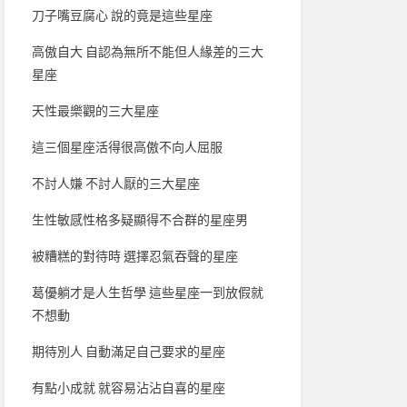
刀子嘴豆腐心 說的竟是這些星座
高傲自大 自認為無所不能但人緣差的三大
星座
天性最樂觀的三大星座
這三個星座活得很高傲不向人屈服
不討人嫌 不討人厭的三大星座
生性敏感性格多疑顯得不合群的星座男
被糟糕的對待時 選擇忍氣吞聲的星座
葛優躺才是人生哲學 這些星座一到放假就
不想動
期待別人 自動滿足自己要求的星座
有點小成就 就容易沾沾自喜的星座