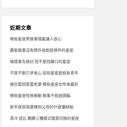
近期文章
哪些星座男做事情最讓人放心
霸氣做事沒有條件就創造條件的星座
做錯事先檢討 而不是找藉口的星座
不挑不剔只求省心 這些星座是蛙系青年
適合娶回家當老婆 哪些星座女性格最好
哪些星座性格衝動 做事不經過頭腦
射手座容易遺傳到父母的什麼優缺點
高冷 逗比 靦腆三種模式隨意切換的星座