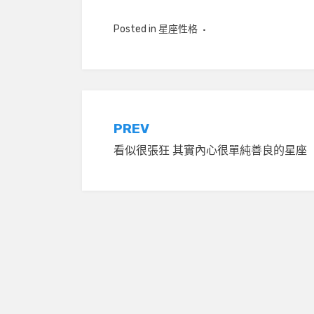
Posted in
星座性格
文
PREV
看似很張狂 其實內心很單純善良的星座
章
導
覽