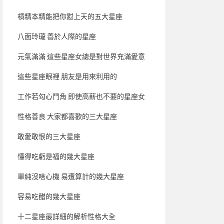
槓精本精能把你懟上天的五大星座
八面玲瓏 善於人際的星座
元氣滿滿 這些星座女總是對世界充滿愛意
這些星座眼裡 朋友是用來利用的
工作若勾心鬥角 即使高薪也不要的星座女
性格善良 大家都喜歡的三大星座
敢愛敢恨的三大星座
懂得吃虧是福的幾大星座
單純沒啥心機 易遭算計的幾大星座
容易吃醋的幾大星座
十二星座最詳細的解析性格大全