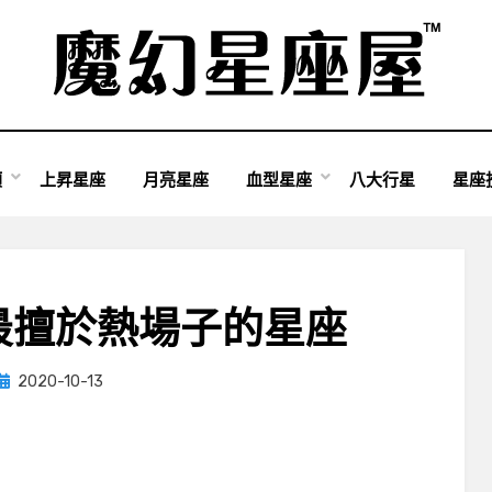
類
上昇星座
月亮星座
血型星座
八大行星
星座
最擅於熱場子的星座
Posted
by
2020-10-13
小編
on