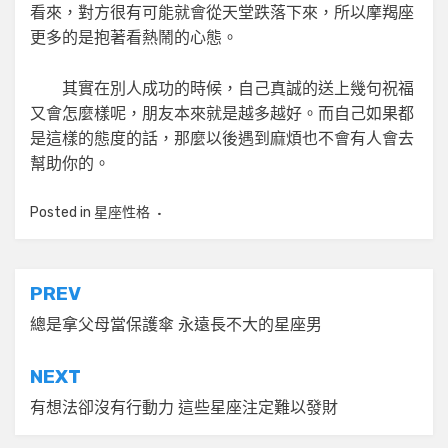
看來，對方很有可能就會從天堂跌落下來，所以摩羯座
更多的是抱著看熱鬧的心態。
其實在別人成功的時候，自己真誠的送上幾句祝福
又會怎麼樣呢，朋友本來就是越多越好。而自己如果都
是這樣的態度的話，那麼以後遇到麻煩也不會有人會去
幫助你的。
Posted in
星座性格
文
PREV
章
總是拿父母當保護傘 永遠長不大的星座男
導
NEXT
覽
有想法卻沒有行動力 這些星座注定難以發財