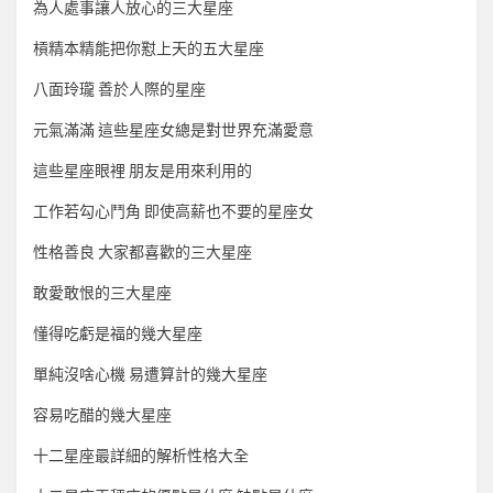
為人處事讓人放心的三大星座
槓精本精能把你懟上天的五大星座
八面玲瓏 善於人際的星座
元氣滿滿 這些星座女總是對世界充滿愛意
這些星座眼裡 朋友是用來利用的
工作若勾心鬥角 即使高薪也不要的星座女
性格善良 大家都喜歡的三大星座
敢愛敢恨的三大星座
懂得吃虧是福的幾大星座
單純沒啥心機 易遭算計的幾大星座
容易吃醋的幾大星座
十二星座最詳細的解析性格大全