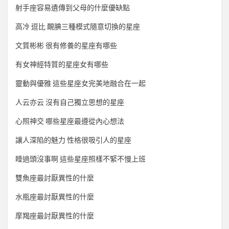
射手座容易遺傳到父母的什麼優缺點
高冷 逗比 靦腆三種模式隨意切換的星座
文質彬彬 很有修養的星座有哪些
有女神經特質的星座女有哪些
靈動與優雅 這些星座女完美地融合在一起
人云亦云 沒有自己獨立思想的星座
心照神交 哪些星座最遵從內心想法
讓人深陷的魅力 性格很吸引人的星座
睡過頭沒事啊 這些星座照樣不緊不慢上班
雙魚座最討厭異性的什麼
水瓶座最討厭異性的什麼
摩羯座最討厭異性的什麼