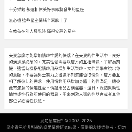
十分樂觀 永遠相信美好事即將發生的星座
無心機 這些星座情緒全寫臉上了
有教養在別人睡覺時 懂得安靜的星座
夫妻怎麼才能增加
情趣
性愛的快感？在夫妻的性生活中，良好
的溝通是必須的，完美性愛需要以雙方的互相溝通、了解為前
提，適當時機搭配
情趣用品
增加生活樂趣。女性要學會說出你
的意願，不要讓男士努力之後還不知道能否取悅你。雙方要互
相了解彼此的需求，使用
情趣用品
增加身體上的性滿足，讓彼
此有滿意的
情趣
性愛。
情趣用品
古稱淫器、淫具，泛指幫助性
愉悅或性行為所使用的器具，用來刺激人類的性器官或者其他
部位以獲得性快感。
魔幻星座屋™ © 2003-2025
星座資訊並非科學的戀愛
情趣
研究結果，僅供網友娛樂參考，切勿