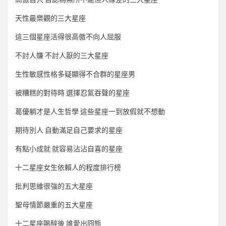
天性最樂觀的三大星座
這三個星座活得很高傲不向人屈服
不討人嫌 不討人厭的三大星座
生性敏感性格多疑顯得不合群的星座男
被糟糕的對待時 選擇忍氣吞聲的星座
葛優躺才是人生哲學 這些星座一到放假就不想動
期待別人 自動滿足自己要求的星座
有點小成就 就容易沾沾自喜的星座
十二星座女生依賴人的程度排行榜
批判思維很強的五大星座
聖母情節嚴重的五大星座
十二星座喝醉後 誰愛出囧態