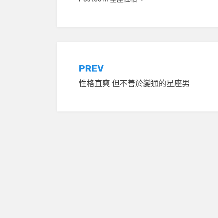
文
PREV
性格直爽 但不善於變通的星座男
章
導
覽