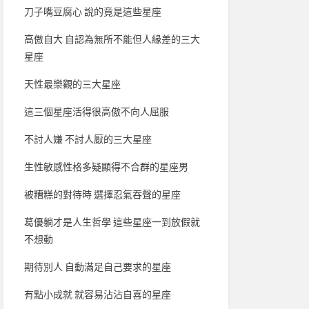
刀子嘴豆腐心 說的竟是這些星座
高傲自大 自認為無所不能但人緣差的三大
星座
天性最樂觀的三大星座
這三個星座活得很高傲不向人屈服
不討人嫌 不討人厭的三大星座
生性敏感性格多疑顯得不合群的星座男
被糟糕的對待時 選擇忍氣吞聲的星座
葛優躺才是人生哲學 這些星座一到放假就
不想動
期待別人 自動滿足自己要求的星座
有點小成就 就容易沾沾自喜的星座