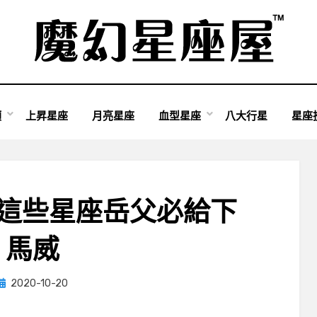
類
上昇星座
月亮星座
血型星座
八大行星
星座
 這些星座岳父必給下
馬威
Posted
by
2020-10-20
小編
on