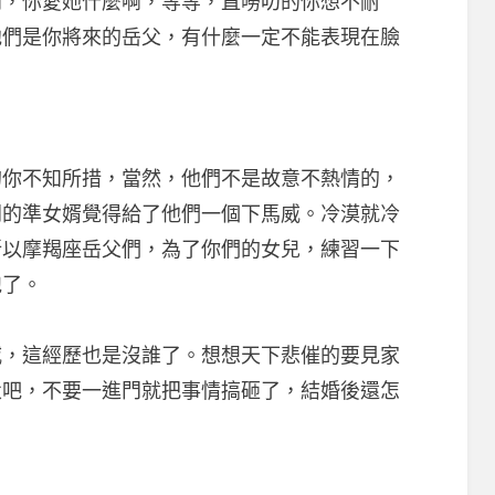
啊，你愛她什麼啊，等等，直嘮叨的你想不耐
他們是你將來的岳父，有什麼一定不能表現在臉
不知所措，當然，他們不是故意不熱情的，
門的準女婿覺得給了他們一個下馬威。冷漠就冷
所以摩羯座岳父們，為了你們的女兒，練習一下
跑了。
這經歷也是沒誰了。想想天下悲催的要見家
父吧，不要一進門就把事情搞砸了，結婚後還怎