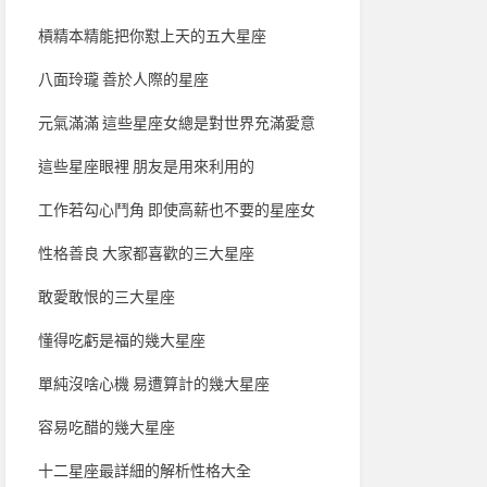
槓精本精能把你懟上天的五大星座
八面玲瓏 善於人際的星座
元氣滿滿 這些星座女總是對世界充滿愛意
這些星座眼裡 朋友是用來利用的
工作若勾心鬥角 即使高薪也不要的星座女
性格善良 大家都喜歡的三大星座
敢愛敢恨的三大星座
懂得吃虧是福的幾大星座
單純沒啥心機 易遭算計的幾大星座
容易吃醋的幾大星座
十二星座最詳細的解析性格大全