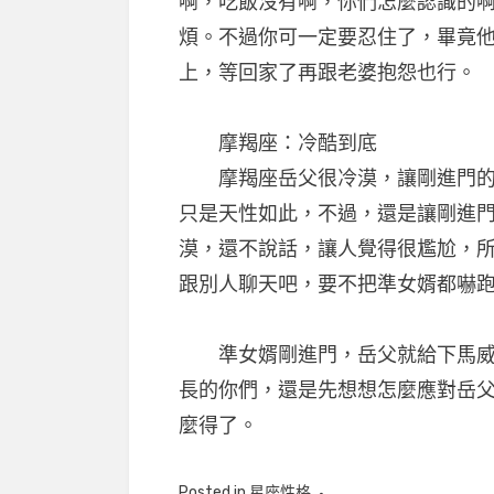
啊，吃飯沒有啊，你們怎麼認識的
煩。不過你可一定要忍住了，畢竟
上，等回家了再跟老婆抱怨也行。
摩羯座：冷酷到底
摩羯座岳父很冷漠，讓剛進門的你
只是天性如此，不過，還是讓剛進
漠，還不說話，讓人覺得很尷尬，
跟別人聊天吧，要不把準女婿都嚇
準女婿剛進門，岳父就給下馬威，
長的你們，還是先想想怎麼應對岳
麼得了。
Posted in
星座性格