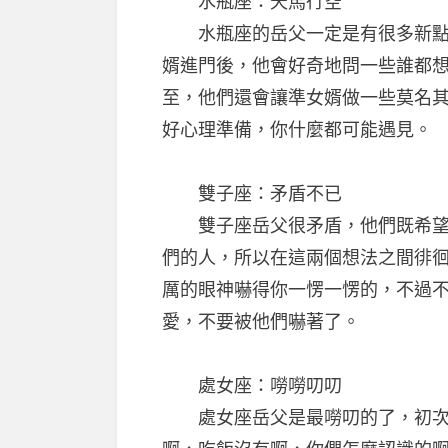
水瓶座：天馬行空
水瓶座的岳父一定是有很多新點子
婿進門後，他會好奇地問一些誰都
至，他們還會讓準女婿做一些莫名
好心理準備，你什麼都可能遇見。
雙子座：矛盾不已
雙子座岳父很矛盾，他們既希望女
們的人，所以在這兩個想法之間徘
厲的眼神嚇得你一愣一愣的，不過
愛，不要被他們嚇著了。
處女座：嘮嘮叨叨
處女座岳父是最嘮叨的了，初次