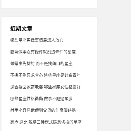
近期文章
哪些星座男做事情最讓人放心
霸氣做事沒有條件就創造條件的星座
做錯事先檢討 而不是找藉口的星座
不挑不剔只求省心 這些星座是蛙系青年
適合娶回家當老婆 哪些星座女性格最好
哪些星座性格衝動 做事不經過頭腦
射手座容易遺傳到父母的什麼優缺點
高冷 逗比 靦腆三種模式隨意切換的星座