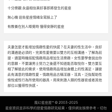
十分樂觀 永遠相信美好事即將發生的星座
無心機 這些星座情緒全寫臉上了
有教養在別人睡覺時 懂得安靜的星座
夫妻怎麼才能增加
情趣
性愛的快感？在夫妻的性生活中，良好
的溝通是必須的，完美性愛需要以雙方的互相溝通、了解為前
提，適當時機搭配
情趣用品
增加生活樂趣。女性要學會說出你
的意願，不要讓男士努力之後還不知道能否取悅你。雙方要互
相了解彼此的需求，使用
情趣用品
增加身體上的性滿足，讓彼
此有滿意的
情趣
性愛。
情趣用品
古稱淫器、淫具，泛指幫助性
愉悅或性行為所使用的器具，用來刺激人類的性器官或者其他
部位以獲得性快感。
魔幻星座屋™ © 2003-2025
星座資訊並非科學的戀愛
情趣
研究結果，僅供網友娛樂參考，切勿