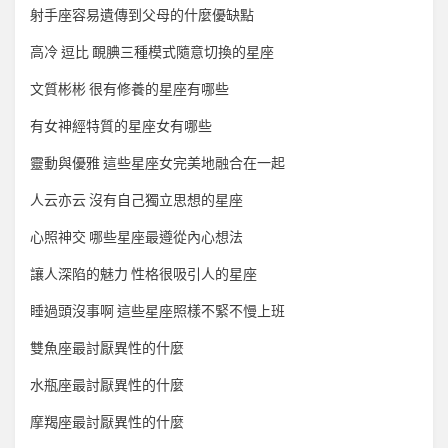
射手座容易遺傳到父母的什麼優缺點
高冷 逗比 靦腆三種模式隨意切換的星座
文質彬彬 很有修養的星座有哪些
有女神經特質的星座女有哪些
靈動與優雅 這些星座女完美地融合在一起
人云亦云 沒有自己獨立思想的星座
心照神交 哪些星座最遵從內心想法
讓人深陷的魅力 性格很吸引人的星座
睡過頭沒事啊 這些星座照樣不緊不慢上班
雙魚座最討厭異性的什麼
水瓶座最討厭異性的什麼
摩羯座最討厭異性的什麼