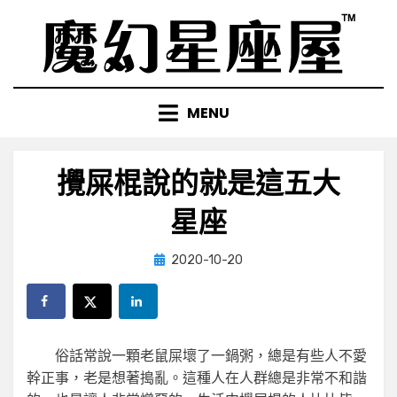
Skip
to
content
MENU
攪屎棍說的就是這五大
星座
Posted
by
2020-10-20
小編
on
俗話常說一顆老鼠屎壞了一鍋粥，總是有些人不愛
幹正事，老是想著搗亂。這種人在人群總是非常不和諧