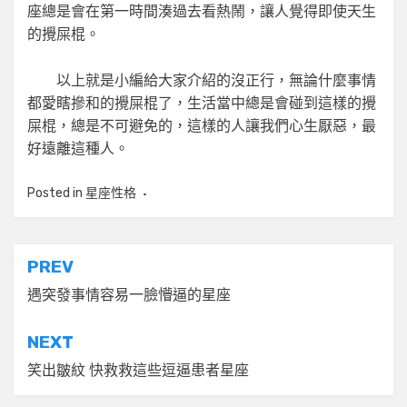
座總是會在第一時間湊過去看熱鬧，讓人覺得即使天生
的攪屎棍。
以上就是小編給大家介紹的沒正行，無論什麼事情
都愛瞎摻和的攪屎棍了，生活當中總是會碰到這樣的攪
屎棍，總是不可避免的，這樣的人讓我們心生厭惡，最
好遠離這種人。
Posted in
星座性格
文
PREV
章
遇突發事情容易一臉懵逼的星座
導
NEXT
覽
笑出皺紋 快救救這些逗逼患者星座