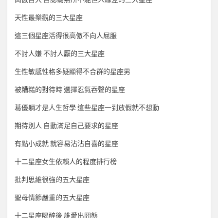
天性最樂觀的三大星座
這三個星座活得很高傲不向人屈服
不討人嫌 不討人厭的三大星座
生性敏感性格多疑顯得不合群的星座男
被糟糕的對待時 選擇忍氣吞聲的星座
葛優躺才是人生哲學 這些星座一到放假就不想動
期待別人 自動滿足自己要求的星座
有點小成就 就容易沾沾自喜的星座
十二星座女生依賴人的程度排行榜
批判思維很強的五大星座
聖母情節嚴重的五大星座
十二星座喝醉後 誰愛出囧態