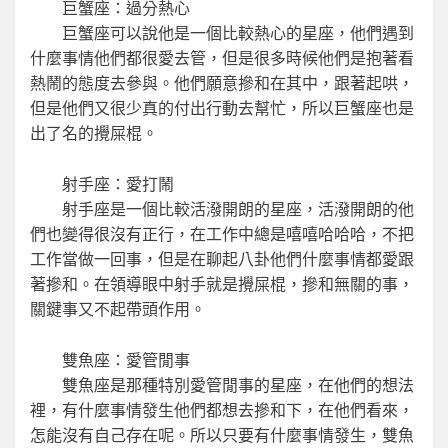
巨蟹座：過分熱心
巨蟹座可以說他是一個比較熱心的星座，他們遇到
什麼事情他們都很愛去管，但是很多時候他們是抱著看
熱鬧的態度去參與。他們願意摻和在其中，跟著起哄，
但是他們又很少真的付出行動去幫忙，所以巨蟹座也是
出了名的攪屎棍。
射手座：愛打鬧
射手座是一個比較活潑開朗的星座，活潑開朗的他
們也變得很沒有正行，在工作中總是嘻嘻哈哈哈，不把
工作當做一回事，但是在聊起八卦他們什麼事情都愛跟
著摻和。在領導眼中射手就是攪屎棍，摻和無關的事，
關鍵事又不起帶頭作用。
雙魚座：愛管閒事
雙魚座是那種特別愛管閒事的星座，在他們的想法
裡，有什麼事情發生他們都想去摻和下，在他們看來，
怎能沒有自己存在呢。所以只要有什麼事情發生，雙魚