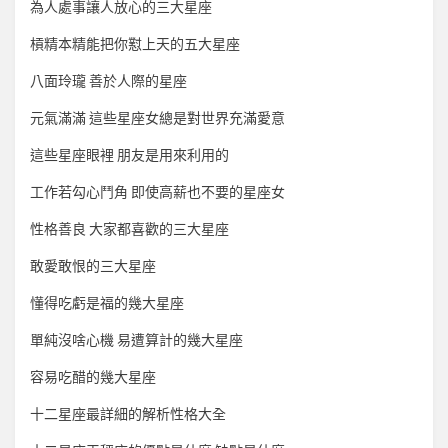
為人處事讓人放心的三大星座
槓精本精能把你懟上天的五大星座
八面玲瓏 善於人際的星座
元氣滿滿 這些星座女總是對世界充滿愛意
這些星座眼裡 朋友是用來利用的
工作若勾心鬥角 即使高薪也不要的星座女
性格善良 大家都喜歡的三大星座
敢愛敢恨的三大星座
懂得吃虧是福的幾大星座
單純沒啥心機 易遭算計的幾大星座
容易吃醋的幾大星座
十二星座最詳細的解析性格大全