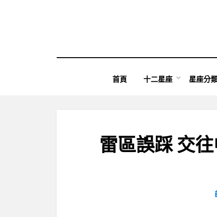
Skip
to
content
首頁
十二星座
星座分
雷區誤踩 交