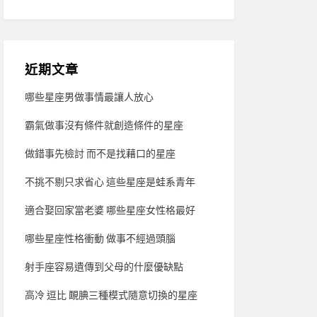
近期文章
哪些星座男做事情最讓人放心
霸氣做事沒有條件就創造條件的星座
做錯事先檢討 而不是找藉口的星座
不挑不剔只求省心 這些星座是蛙系青年
適合娶回家當老婆 哪些星座女性格最好
哪些星座性格衝動 做事不經過頭腦
射手座容易遺傳到父母的什麼優缺點
高冷 逗比 靦腆三種模式隨意切換的星座