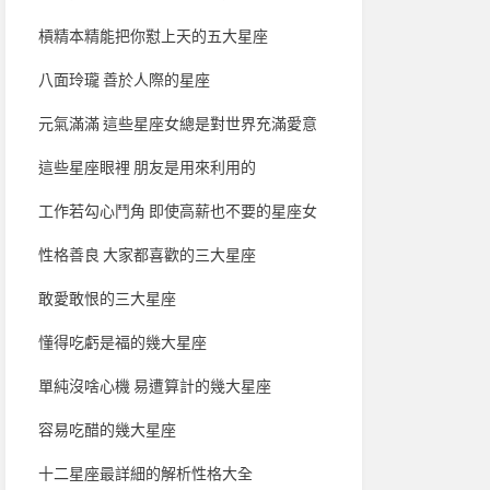
槓精本精能把你懟上天的五大星座
八面玲瓏 善於人際的星座
元氣滿滿 這些星座女總是對世界充滿愛意
這些星座眼裡 朋友是用來利用的
工作若勾心鬥角 即使高薪也不要的星座女
性格善良 大家都喜歡的三大星座
敢愛敢恨的三大星座
懂得吃虧是福的幾大星座
單純沒啥心機 易遭算計的幾大星座
容易吃醋的幾大星座
十二星座最詳細的解析性格大全