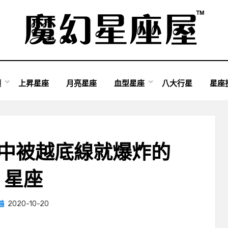
類
上昇星座
月亮星座
血型星座
八大行星
星座
往中被越底線就爆炸的
星座
Posted
by
2020-10-20
小編
on