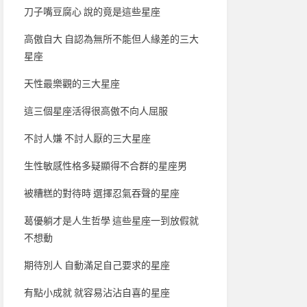
刀子嘴豆腐心 說的竟是這些星座
高傲自大 自認為無所不能但人緣差的三大
星座
天性最樂觀的三大星座
這三個星座活得很高傲不向人屈服
不討人嫌 不討人厭的三大星座
生性敏感性格多疑顯得不合群的星座男
被糟糕的對待時 選擇忍氣吞聲的星座
葛優躺才是人生哲學 這些星座一到放假就
不想動
期待別人 自動滿足自己要求的星座
有點小成就 就容易沾沾自喜的星座