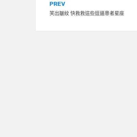
文
PREV
笑出皺紋 快救救這些逗逼患者星座
章
導
覽