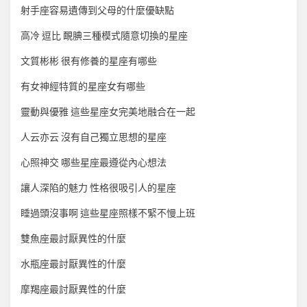
射手座容易遺傳到父母的什麼優缺點
高冷 逗比 靦腆三種模式隨意切換的星座
文質彬彬 很有修養的星座有哪些
有女神經特質的星座女有哪些
靈動與優雅 這些星座女完美地融合在一起
人云亦云 沒有自己獨立思想的星座
心照神交 哪些星座最遵從內心想法
讓人深陷的魅力 性格很吸引人的星座
睡過頭沒事啊 這些星座照樣不緊不慢上班
雙魚座最討厭異性的什麼
水瓶座最討厭異性的什麼
摩羯座最討厭異性的什麼