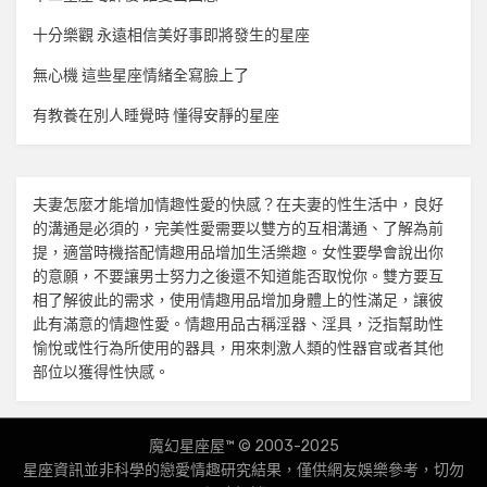
十分樂觀 永遠相信美好事即將發生的星座
無心機 這些星座情緒全寫臉上了
有教養在別人睡覺時 懂得安靜的星座
夫妻怎麼才能增加
情趣
性愛的快感？在夫妻的性生活中，良好
的溝通是必須的，完美性愛需要以雙方的互相溝通、了解為前
提，適當時機搭配
情趣用品
增加生活樂趣。女性要學會說出你
的意願，不要讓男士努力之後還不知道能否取悅你。雙方要互
相了解彼此的需求，使用
情趣用品
增加身體上的性滿足，讓彼
此有滿意的
情趣
性愛。
情趣用品
古稱淫器、淫具，泛指幫助性
愉悅或性行為所使用的器具，用來刺激人類的性器官或者其他
部位以獲得性快感。
魔幻星座屋™ © 2003-2025
星座資訊並非科學的戀愛
情趣
研究結果，僅供網友娛樂參考，切勿