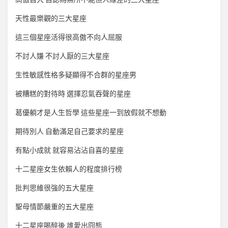
天性最樂觀的三大星座
這三個星座活得很高傲不向人屈服
不討人嫌 不討人厭的三大星座
生性敏感性格多疑顯得不合群的星座男
被糟糕的對待時 選擇忍氣吞聲的星座
葛優躺才是人生哲學 這些星座一到放假就不想動
期待別人 自動滿足自己要求的星座
有點小成就 就容易沾沾自喜的星座
十二星座女生依賴人的程度排行榜
批判思維很強的五大星座
聖母情節嚴重的五大星座
十二星座喝醉後 誰愛出囧態