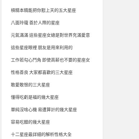
槓精本精能把你懟上天的五大星座
八面玲瓏 善於人際的星座
元氣滿滿 這些星座女總是對世界充滿愛意
這些星座眼裡 朋友是用來利用的
工作若勾心鬥角 即使高薪也不要的星座女
性格善良 大家都喜歡的三大星座
敢愛敢恨的三大星座
懂得吃虧是福的幾大星座
單純沒啥心機 易遭算計的幾大星座
容易吃醋的幾大星座
十二星座最詳細的解析性格大全