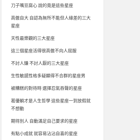
刀子嘴豆腐心 說的竟是這些星座
高傲自大 自認為無所不能但人緣差的三大
星座
天性最樂觀的三大星座
這三個星座活得很高傲不向人屈服
不討人嫌 不討人厭的三大星座
生性敏感性格多疑顯得不合群的星座男
被糟糕的對待時 選擇忍氣吞聲的星座
葛優躺才是人生哲學 這些星座一到放假就
不想動
期待別人 自動滿足自己要求的星座
有點小成就 就容易沾沾自喜的星座