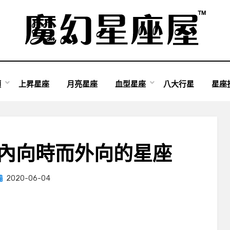
類
上昇星座
月亮星座
血型星座
八大行星
星座
而內向時而外向的星座
Posted
by
2020-06-04
小編
on