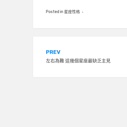
Posted in
星座性格
文
PREV
左右為難 這幾個星座最缺乏主見
章
導
覽