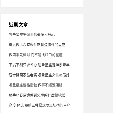
近期文章
哪些星座男做事情最讓人放心
霸氣做事沒有條件就創造條件的星座
做錯事先檢討 而不是找藉口的星座
不挑不剔只求省心 這些星座是蛙系青年
適合娶回家當老婆 哪些星座女性格最好
哪些星座性格衝動 做事不經過頭腦
射手座容易遺傳到父母的什麼優缺點
高冷 逗比 靦腆三種模式隨意切換的星座