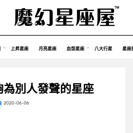
類
上昇星座
月亮星座
血型星座
八大行星
星座
夠為別人發聲的星座
Posted
by
2020-06-06
小編
on