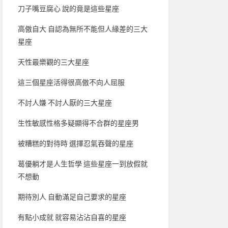
刀子嘴豆腐心 說的竟是這些星座
高傲自大 自認為無所不能但人緣差的三大
星座
天性最樂觀的三大星座
這三個星座活得很高傲不向人屈服
不討人嫌 不討人厭的三大星座
生性敏感性格多疑顯得不合群的星座男
被糟糕的對待時 選擇忍氣吞聲的星座
葛優躺才是人生哲學 這些星座一到放假就
不想動
期待別人 自動滿足自己要求的星座
有點小成就 就容易沾沾自喜的星座