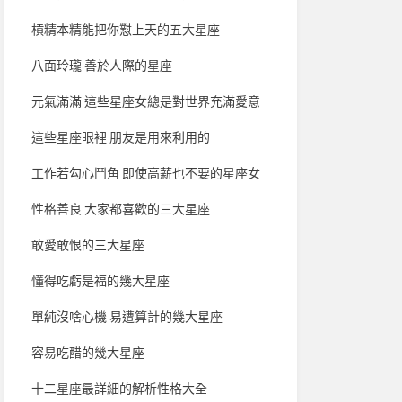
槓精本精能把你懟上天的五大星座
八面玲瓏 善於人際的星座
元氣滿滿 這些星座女總是對世界充滿愛意
這些星座眼裡 朋友是用來利用的
工作若勾心鬥角 即使高薪也不要的星座女
性格善良 大家都喜歡的三大星座
敢愛敢恨的三大星座
懂得吃虧是福的幾大星座
單純沒啥心機 易遭算計的幾大星座
容易吃醋的幾大星座
十二星座最詳細的解析性格大全