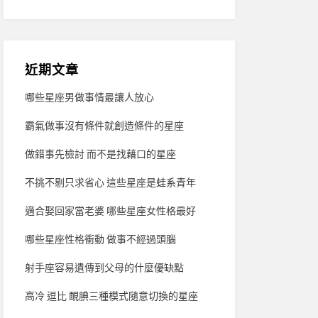
近期文章
哪些星座男做事情最讓人放心
霸氣做事沒有條件就創造條件的星座
做錯事先檢討 而不是找藉口的星座
不挑不剔只求省心 這些星座是蛙系青年
適合娶回家當老婆 哪些星座女性格最好
哪些星座性格衝動 做事不經過頭腦
射手座容易遺傳到父母的什麼優缺點
高冷 逗比 靦腆三種模式隨意切換的星座