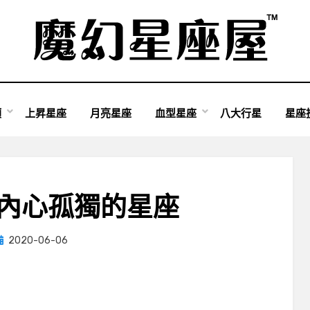
類
上昇星座
月亮星座
血型星座
八大行星
星座
 內心孤獨的星座
Posted
by
2020-06-06
小編
on