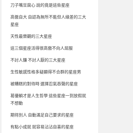
刀子嘴豆腐心 說的竟是這些星座
高傲自大 自認為無所不能但人緣差的三大
星座
天性最樂觀的三大星座
這三個星座活得很高傲不向人屈服
不討人嫌 不討人厭的三大星座
生性敏感性格多疑顯得不合群的星座男
被糟糕的對待時 選擇忍氣吞聲的星座
葛優躺才是人生哲學 這些星座一到放假就
不想動
期待別人 自動滿足自己要求的星座
有點小成就 就容易沾沾自喜的星座