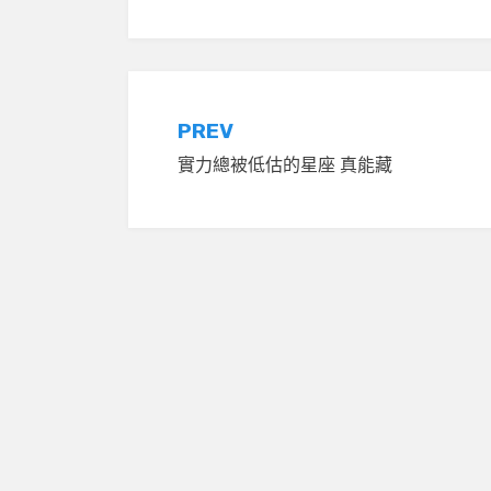
文
PREV
實力總被低估的星座 真能藏
章
導
覽