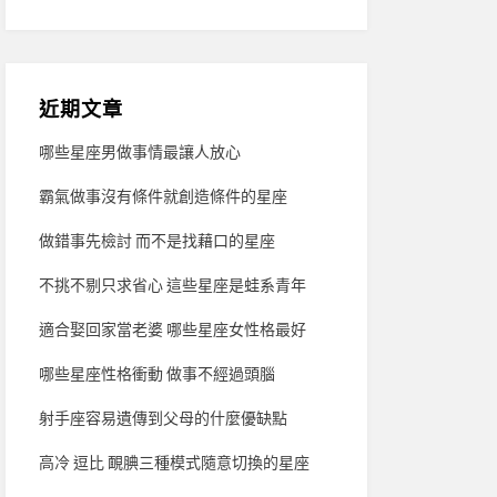
近期文章
哪些星座男做事情最讓人放心
霸氣做事沒有條件就創造條件的星座
做錯事先檢討 而不是找藉口的星座
不挑不剔只求省心 這些星座是蛙系青年
適合娶回家當老婆 哪些星座女性格最好
哪些星座性格衝動 做事不經過頭腦
射手座容易遺傳到父母的什麼優缺點
高冷 逗比 靦腆三種模式隨意切換的星座