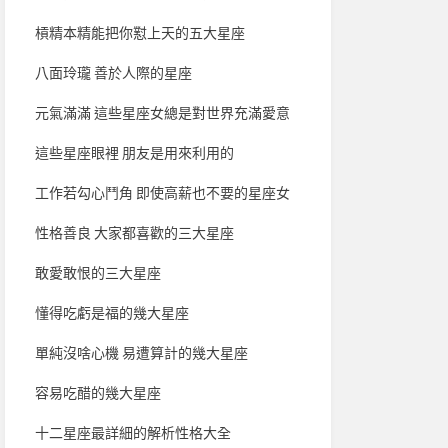
槓精本精能把你懟上天的五大星座
八面玲瓏 善於人際的星座
元氣滿滿 這些星座女總是對世界充滿愛意
這些星座眼裡 朋友是用來利用的
工作若勾心鬥角 即使高薪也不要的星座女
性格善良 大家都喜歡的三大星座
敢愛敢恨的三大星座
懂得吃虧是福的幾大星座
單純沒啥心機 易遭算計的幾大星座
容易吃醋的幾大星座
十二星座最詳細的解析性格大全