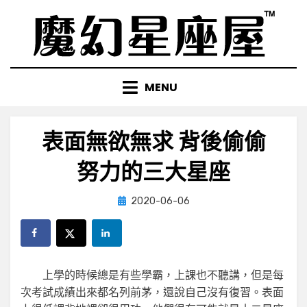
Skip
to
content
MENU
表面無欲無求 背後偷偷
努力的三大星座
Posted
by
2020-06-06
小編
on
上學的時候總是有些學霸，上課也不聽講，但是每
次考試成績出來都名列前茅，還說自己沒有復習。表面