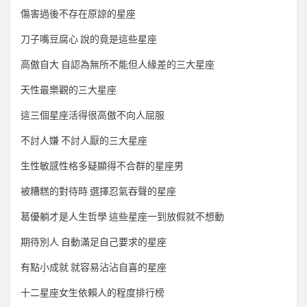
傷害過後不存在原諒的星座
刀子嘴豆腐心 說的竟是這些星座
高傲自大 自認為無所不能但人緣差的三大星座
天性最樂觀的三大星座
這三個星座活得很高傲不向人屈服
不討人嫌 不討人厭的三大星座
生性敏感性格多疑顯得不合群的星座男
被糟糕的對待時 選擇忍氣吞聲的星座
葛優躺才是人生哲學 這些星座一到放假就不想動
期待別人 自動滿足自己要求的星座
有點小成就 就容易沾沾自喜的星座
十二星座女生依賴人的程度排行榜