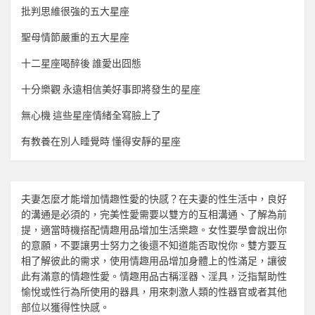
批判思維很強的五大星座
聖母情節嚴重的五大星座
十二星座喝醉後 誰愛出囧態
十分樂觀 永遠相信美好事即將發生的星座
無心機 這些星座情緒全寫臉上了
有教養在別人睡覺時 懂得安靜的星座
夫妻怎麼才能增加
情趣
性愛的快感？在夫妻的性生活中，良好
的溝通是必須的，完美性愛需要以雙方的互相溝通、了解為前
提，適當時機搭配
情趣用品
增加生活樂趣。女性要學會說出你
的意願，不要讓男士努力之後還不知道能否取悅你。雙方要互
相了解彼此的需求，使用
情趣用品
增加身體上的性滿足，讓彼
此有滿意的
情趣
性愛。
情趣用品
古稱淫器、淫具，泛指幫助性
愉悅或性行為所使用的器具，用來刺激人類的性器官或者其他
部位以獲得性快感。