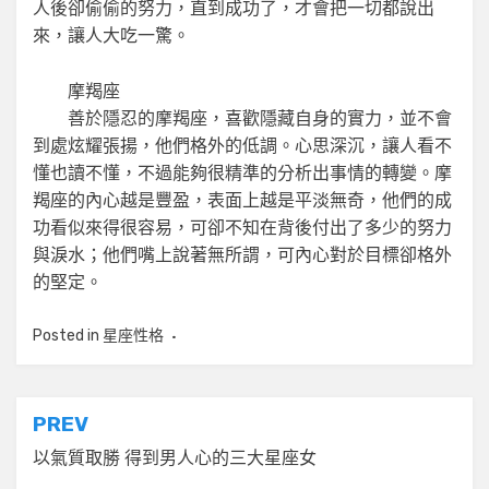
人後卻偷偷的努力，直到成功了，才會把一切都說出
來，讓人大吃一驚。
摩羯座
善於隱忍的摩羯座，喜歡隱藏自身的實力，並不會
到處炫耀張揚，他們格外的低調。心思深沉，讓人看不
懂也讀不懂，不過能夠很精準的分析出事情的轉變。摩
羯座的內心越是豐盈，表面上越是平淡無奇，他們的成
功看似來得很容易，可卻不知在背後付出了多少的努力
與淚水；他們嘴上說著無所謂，可內心對於目標卻格外
的堅定。
Posted in
星座性格
文
PREV
章
以氣質取勝 得到男人心的三大星座女