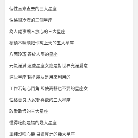
個性直來直去的三大星座
性格很冷漠的三個星座
為人處事讓人放心的三大星座
槓精本精能把你懟上天的五大星座
八面玲瓏 善於人際的星座
元氣滿滿 這些星座女總是對世界充滿愛意
這些星座眼裡 朋友是用來利用的
工作若勾心鬥角 即使高薪也不要的星座女
性格善良 大家都喜歡的三大星座
敢愛敢恨的三大星座
懂得吃虧是福的幾大星座
單純沒啥心機 易遭算計的幾大星座