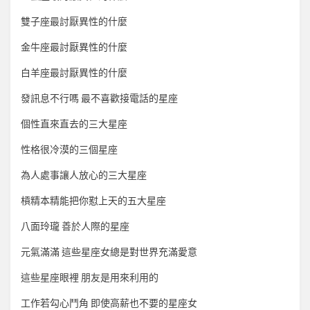
雙子座最討厭異性的什麼
金牛座最討厭異性的什麼
白羊座最討厭異性的什麼
發訊息不行嗎 最不喜歡接電話的星座
個性直來直去的三大星座
性格很冷漠的三個星座
為人處事讓人放心的三大星座
槓精本精能把你懟上天的五大星座
八面玲瓏 善於人際的星座
元氣滿滿 這些星座女總是對世界充滿愛意
這些星座眼裡 朋友是用來利用的
工作若勾心鬥角 即使高薪也不要的星座女