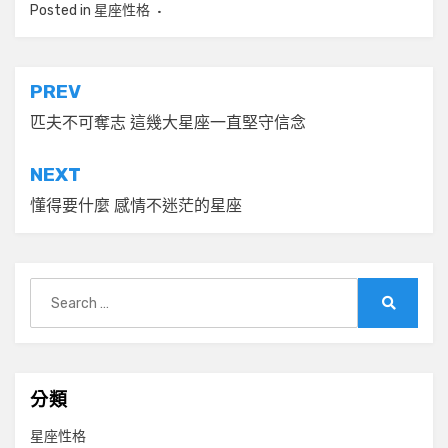
Posted in
星座性格
文
PREV
章
匹夫不可奪志 這幾大星座一直堅守信念
導
NEXT
覽
懂得要什麼 感情不迷茫的星座
Search
for:
Search
分類
星座性格