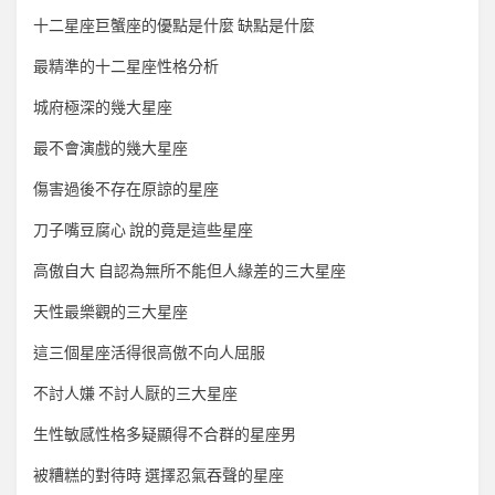
十二星座巨蟹座的優點是什麼 缺點是什麼
最精準的十二星座性格分析
城府極深的幾大星座
最不會演戲的幾大星座
傷害過後不存在原諒的星座
刀子嘴豆腐心 說的竟是這些星座
高傲自大 自認為無所不能但人緣差的三大星座
天性最樂觀的三大星座
這三個星座活得很高傲不向人屈服
不討人嫌 不討人厭的三大星座
生性敏感性格多疑顯得不合群的星座男
被糟糕的對待時 選擇忍氣吞聲的星座