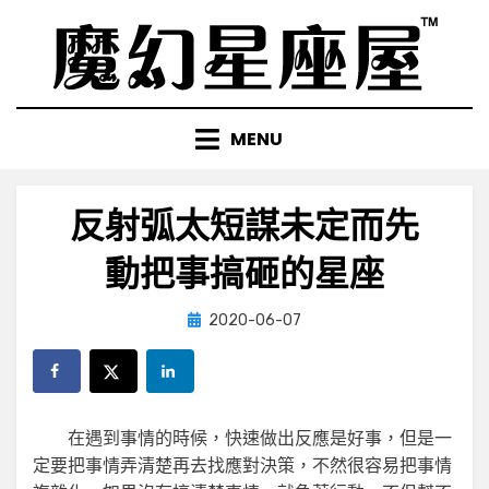
Skip
to
content
MENU
反射弧太短謀未定而先
動把事搞砸的星座
Posted
by
2020-06-07
小編
on
在遇到事情的時候，快速做出反應是好事，但是一
定要把事情弄清楚再去找應對決策，不然很容易把事情