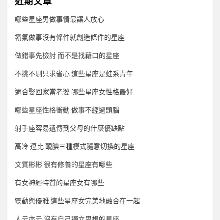
近期文章
哪些星座男做事情最讓人放心
霸氣做事沒有條件就創造條件的星座
做錯事先檢討 而不是找藉口的星座
不挑不剔只求省心 這些星座是蛙系青年
適合娶回家當老婆 哪些星座女性格最好
哪些星座性格衝動 做事不經過頭腦
射手座容易遺傳到父母的什麼優缺點
高冷 逗比 靦腆三種模式隨意切換的星座
文質彬彬 很有修養的星座有哪些
有女神經特質的星座女有哪些
靈動與優雅 這些星座女完美地融合在一起
人云亦云 沒有自己獨立思想的星座