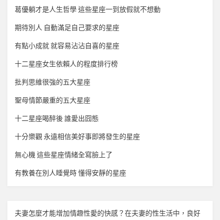
葛優躺才是人生哲學 這些星座一到放假就不想動
期待別人 自動滿足自己要求的星座
有點小成就 就容易沾沾自喜的星座
十二星座女生依賴人的程度排行榜
批判思維很強的五大星座
聖母情節嚴重的五大星座
十二星座喝醉後 誰愛出囧態
十分樂觀 永遠相信美好事即將發生的星座
無心機 這些星座情緒全寫臉上了
有教養在別人睡覺時 懂得安靜的星座
夫妻怎麼才能增加
情趣
性愛的快感？在夫妻的性生活中，良好