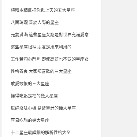
槓精本精能把你懟上天的五大星座
八面玲瓏 善於人際的星座
元氣滿滿 這些星座女總是對世界充滿愛意
這些星座眼裡 朋友是用來利用的
工作若勾心鬥角 即使高薪也不要的星座女
性格善良 大家都喜歡的三大星座
敢愛敢恨的三大星座
懂得吃虧是福的幾大星座
單純沒啥心機 易遭算計的幾大星座
容易吃醋的幾大星座
十二星座最詳細的解析性格大全