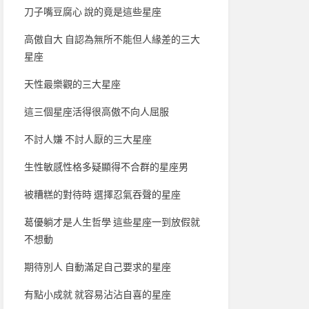
刀子嘴豆腐心 說的竟是這些星座
高傲自大 自認為無所不能但人緣差的三大
星座
天性最樂觀的三大星座
這三個星座活得很高傲不向人屈服
不討人嫌 不討人厭的三大星座
生性敏感性格多疑顯得不合群的星座男
被糟糕的對待時 選擇忍氣吞聲的星座
葛優躺才是人生哲學 這些星座一到放假就
不想動
期待別人 自動滿足自己要求的星座
有點小成就 就容易沾沾自喜的星座