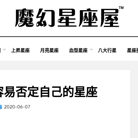
類
上昇星座
月亮星座
血型星座
八大行星
星座
容易否定自己的星座
Posted
by
2020-06-07
小編
on