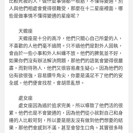
比較死板的人，做什麼事情都一根筋，不懂得變通，別
人與他們相處會覺得很難受，那麼在十二星座裡面，哪
些是做事情不懂得變通的星座呢？
天蠍座
天蠍座是十分的高冷，他們只關心自己所愛的人，
不喜歡的人他們毫不過問。只不過他們是對外人固執，
會由於一些小事和外人糾纏不放。他們的脾氣並不好，
如果你們沒有辦法解決問題，那他們的語氣會變得很嚴
肅。而對待熟人，他們又很容易產生疑心。因為他們的
佔有欲很強，容易鑽牛角尖，你要是滿足不了他們的安
全感，他們便會找茬，會胡思亂想。
處女座
處女座因為過於追求完美，所以導致了他們活的很
累。他們也是不會變通的，因為他們從小就對自己和身
邊的人比較苛刻，所以要是朋友沒有做到他們想要的結
果，那他們會感到不滿，甚至會發生口角。其實很多時