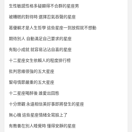
生性敏感性格多疑顯得不合群的星座男
被糟糕的對待時 選擇忍氣吞聲的星座
葛優躺才是人生哲學 這些星座一到放假就不想動
期待別人 自動滿足自己要求的星座
有點小成就 就容易沾沾自喜的星座
十二星座女生依賴人的程度排行榜
批判思維很強的五大星座
聖母情節嚴重的五大星座
十二星座喝醉後 誰愛出囧態
十分樂觀 永遠相信美好事即將發生的星座
無心機 這些星座情緒全寫臉上了
有教養在別人睡覺時 懂得安靜的星座