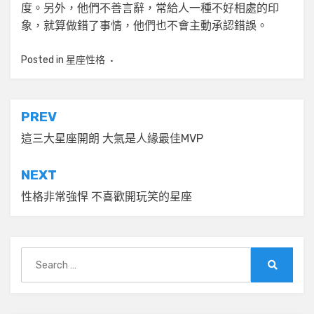
度。另外，他們不善言辭，常給人一種不好相處的印
象，就算做錯了事情，他們也不會主動承認錯誤。
Posted in
星座性格
文
PREV
章
這三大星座開朗 大氣是人緣最佳MVP
導
NEXT
覽
性格非常強悍 不喜歡開玩笑的星座
Search
for:
Search