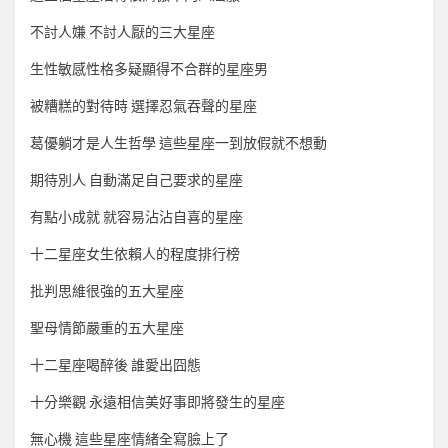
不討人嫌 不討人厭的三大星座
生性敏感性格多疑顯得不合群的星座男
被糟糕的對待時 選擇忍氣吞聲的星座
葛優躺才是人生哲學 這些星座一到放假就不想動
期待別人 自動滿足自己要求的星座
有點小成就 就容易沾沾自喜的星座
十二星座女生依賴人的程度排行榜
批判思維很強的五大星座
聖母情節嚴重的五大星座
十二星座喝醉後 誰愛出囧態
十分樂觀 永遠相信美好事即將發生的星座
無心機 這些星座情緒全寫臉上了