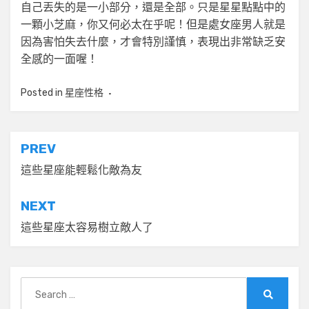
自己丟失的是一小部分，還是全部。只是星星點點中的
一顆小芝麻，你又何必太在乎呢！但是處女座男人就是
因為害怕失去什麼，才會特別謹慎，表現出非常缺乏安
全感的一面喔！
Posted in
星座性格
文
PREV
章
這些星座能輕鬆化敵為友
導
NEXT
覽
這些星座太容易樹立敵人了
Search
for:
Search