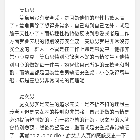
雙魚男
雙魚男沒有安全感，是因為他們的母性指數太高
了。雙魚男除了想得非常多，自己嚇到自己之外，就是
膽子天性小了。而這種性格特徵反映到戀愛或者是工作
方面就會表現的特別沒有安全感，雙魚男就是非常沒有
安全感的一群人，不管是在工作上還是戀愛中，他都非
常小心翼翼，雙魚男特別忌諱有不好的事情發生。他特
別用心的做好每一件事，還會儘自己所能的去檢查和斟
酌，而這些都是因為雙魚男缺乏安全感，小心駛得萬年
船，這是雙魚男非常同意的真理呢！
處女男
處女男就是天生的追求完美，是不折不扣的理想主
義者。但是處女座的控制與非常強，自己要做的事情是
必須提前規劃好的，有一點脫軌的行為，處女座的人就
會特別悲觀，然後希望落空，繼而就是安全感非常缺乏
了！其實no zuo no die，處女男人真的應該反思一下