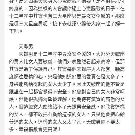
身，反之如果天天讓人心驚膽戰，猜疑，是不值得託付
終身的，因為這樣的人會讓你過上心驚膽戰的日子，在
十二星座中其實也有三大星座男是最沒安全感的，那麼
是哪三大星座男呢？接下去就讓小編帶大家一起了解一
下吧。
天蠍男
天蠍男是十二星座中最沒安全感的，大部分天蠍座
的男人比女人要敏感，他們外表雖然看起來高冷，但那
其實是為了保護自己，其實每個天蠍座男人都有一顆高
度嚮往愛情的心，只是他知道他要的愛實在是太多了，
身邊能夠給得起的女人太少了。因此天蠍座的他不管是
跟誰在一起都會覺得不安全。他會對自己的女人非常呵
護，但他很孤獨渴望被理解，他期待有氣質的高傲的女
人，但這些女人始終給不了天蠍男安全感，他欣賞這樣
的女人，卻不敢把心掏給這樣的女人。只是他會把心給
普通的女人，這樣的女人又太平凡。天蠍男你不要太
多，幸福指數會更高呢！