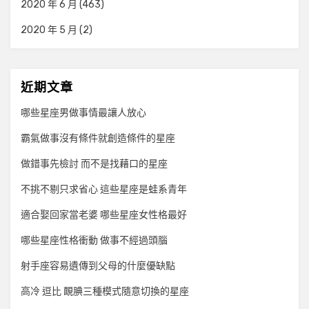
2020 年 6 月
(463)
2020 年 5 月
(2)
近期文章
哪些星座男做事情最讓人放心
霸氣做事沒有條件就創造條件的星座
做錯事先檢討 而不是找藉口的星座
不挑不剔只求省心 這些星座是蛙系青年
適合娶回家當老婆 哪些星座女性格最好
哪些星座性格衝動 做事不經過頭腦
射手座容易遺傳到父母的什麼優缺點
高冷 逗比 靦腆三種模式隨意切換的星座