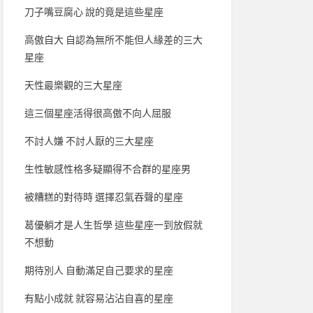
刀子嘴豆腐心 說的竟是這些星座
高傲自大 自認為無所不能但人緣差的三大
星座
天性最樂觀的三大星座
這三個星座活得很高傲不向人屈服
不討人嫌 不討人厭的三大星座
生性敏感性格多疑顯得不合群的星座男
被糟糕的對待時 選擇忍氣吞聲的星座
葛優躺才是人生哲學 這些星座一到放假就
不想動
期待別人 自動滿足自己要求的星座
有點小成就 就容易沾沾自喜的星座