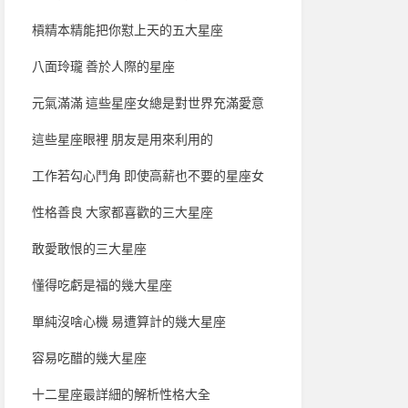
槓精本精能把你懟上天的五大星座
八面玲瓏 善於人際的星座
元氣滿滿 這些星座女總是對世界充滿愛意
這些星座眼裡 朋友是用來利用的
工作若勾心鬥角 即使高薪也不要的星座女
性格善良 大家都喜歡的三大星座
敢愛敢恨的三大星座
懂得吃虧是福的幾大星座
單純沒啥心機 易遭算計的幾大星座
容易吃醋的幾大星座
十二星座最詳細的解析性格大全