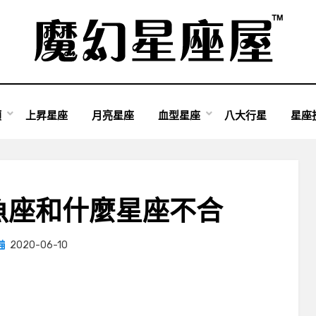
類
上昇星座
月亮星座
血型星座
八大行星
星座
魚座和什麼星座不合
Posted
by
2020-06-10
小編
on