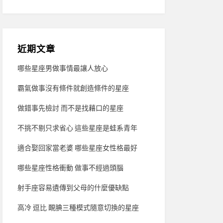
近期文章
哪些星座男做事情最讓人放心
霸氣做事沒有條件就創造條件的星座
做錯事先檢討 而不是找藉口的星座
不挑不剔只求省心 這些星座是蛙系青年
適合娶回家當老婆 哪些星座女性格最好
哪些星座性格衝動 做事不經過頭腦
射手座容易遺傳到父母的什麼優缺點
高冷 逗比 靦腆三種模式隨意切換的星座