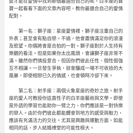
麼才能在愛情中找到那個最適合自己的呢，白羊座的寶
寶一起看看下面的文章內容吧，教你最適合自己的愛情
配對。
第一名：獅子座：星座愛情裡，獅子座注重自己的
外表；甚至會有點自戀。不過，他會盡情滿足你的浪漫
及慾望。你倆將會是合拍的一對。獅子座對於人生持有
樂觀的看法。但是如果你太出風頭，會讓獅子座非常不
滿。雖然你們情投意合，但因你們彼此任性、個性倔強
互不相讓。一旦發生爭執，就會釀成一場不可收拾的大
風暴，即使相戀已久的情感，也會頓時冷卻下來。
第二名：射手座：兩個火象星座的奇妙之旅。射手
座的愛人可教授你這直性子的白羊座藝術與文學。即使
是外語的學習也能助你一臂之力，你們應該是一對快樂
的戀人。由於你們彼此都能體會到地方的感受與魁力，
應該有充滿活力的交往。尤其是興趣與運動方面，如能
相同的話，步人結婚禮堂的可能性極大。