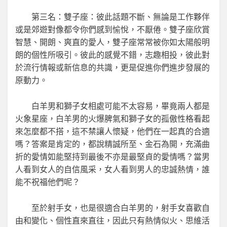
第三名：雙子座：彼此話題不斷、無論是工作夥伴
或是郊遊對像都令你們感到愉悅，不厭倦。雙子座欣賞
智慧、開朗、爽直的愛人，雙子座常常被你如太陽般明
朗的個性所吸引。彼此的感覺不錯，志趣相投，彼此對
於流行情報或新信息的共識，更是促進你們進步發展的
原動力。
白羊男和獅子女相處可能不太容易，畢竟兩人都是
火象星座，白羊男的火爆脾氣和獅子女的孤傲性格看起
來怎麼都不搭，這不禁讓人懷疑，他們在一起真的合適
嗎？答案是肯定的，都說精誠所至、金石為開，充滿曲
折的愛情如能堅持到最後不亦是最堅貞的愛情嗎？當男
人看到女人的自信風采，女人看到男人的忠誠熱情，誰
能不祝福他們呢？
至於射手女，也是很適合白羊男的，射手女喜歡自
由和變化、個性直來直往，因此只有熱情似火、思維活