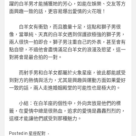
躍的白羊男才能捕獲她的芳心，如能在娛樂、交友等方
面興趣一致的話，更容易爆出愛情的火花哦！
白羊女有衝勁，而且膽量十足，這點和獅子男很
像，當單純、天真的白羊女遇到保護欲極強的獅子男，
兩人很快一拍即合。獅子男注重自己的外表，甚至會有
點自戀，不過他會盡情滿足白羊女的浪漫及慾望，這一
對將會是最合拍的一對。
而射手男和白羊女都屬於火象星座，彼此都能感受
到對方的熱情與活力，尤其是興趣與運動方面如果愛好
一致的話，兩人走進婚姻殿堂的可能性也是極大的。
小結：在白羊座的個性中，外向奔放是他們的標
籤，在愛情中總是很熱血，追求的愛情是轟轟烈烈的，
這樣才能讓他們感受到那種魅力。
Posted in
星座配對