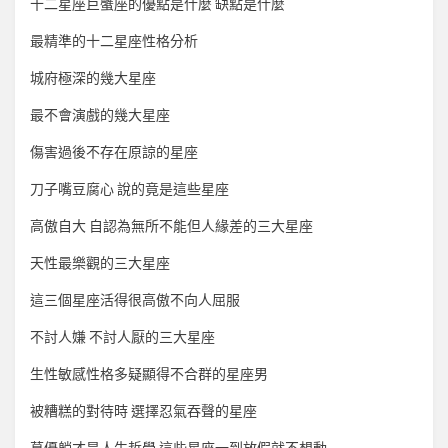
十二星座巨蟹座的優點是什麼 缺點是什麼
最精準的十二星座性格分析
城府極深的幾大星座
最不會演戲的幾大星座
傷害過後不存在原諒的星座
刀子嘴豆腐心 說的竟是這些星座
高傲自大 自認為無所不能但人緣差的三大星座
天性最樂觀的三大星座
這三個星座活得很高傲不向人屈服
不討人嫌 不討人厭的三大星座
生性敏感性格多疑顯得不合群的星座男
被糟糕的對待時 選擇忍氣吞聲的星座