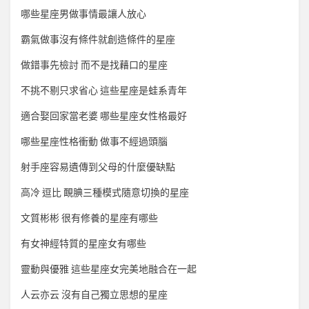
哪些星座男做事情最讓人放心
霸氣做事沒有條件就創造條件的星座
做錯事先檢討 而不是找藉口的星座
不挑不剔只求省心 這些星座是蛙系青年
適合娶回家當老婆 哪些星座女性格最好
哪些星座性格衝動 做事不經過頭腦
射手座容易遺傳到父母的什麼優缺點
高冷 逗比 靦腆三種模式隨意切換的星座
文質彬彬 很有修養的星座有哪些
有女神經特質的星座女有哪些
靈動與優雅 這些星座女完美地融合在一起
人云亦云 沒有自己獨立思想的星座