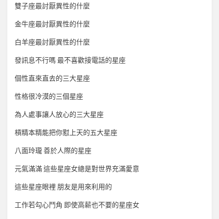
雙子座最討厭異性的什麼
金牛座最討厭異性的什麼
白羊座最討厭異性的什麼
發訊息不行嗎 最不喜歡接電話的星座
個性直來直去的三大星座
性格很冷漠的三個星座
為人處事讓人放心的三大星座
槓精本精能把你懟上天的五大星座
八面玲瓏 善於人際的星座
元氣滿滿 這些星座女總是對世界充滿愛意
這些星座眼裡 朋友是用來利用的
工作若勾心鬥角 即使高薪也不要的星座女