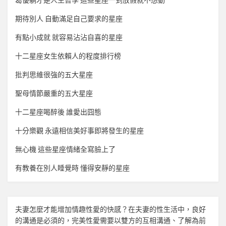
葛優躺才是人生哲學 這些星座一到放假就不想動
期待別人 自動滿足自己要求的星座
有點小成就 就容易沾沾自喜的星座
十二星座女生依賴人的程度排行榜
批判思維很強的五大星座
聖母情節嚴重的五大星座
十二星座喝醉後 誰愛出囧態
十分樂觀 永遠相信美好事即將發生的星座
無心機 這些星座情緒全寫臉上了
有教養在別人睡覺時 懂得安靜的星座
夫妻怎麼才能增加
情趣
性愛的快感？在夫妻的性生活中，良好
的溝通是必須的，完美性愛需要以雙方的互相溝通、了解為前