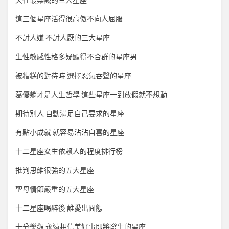
天性最樂觀的三大星座
這三個星座活得很高傲不向人屈服
不討人嫌 不討人厭的三大星座
生性敏感性格多疑顯得不合群的星座男
被糟糕的對待時 選擇忍氣吞聲的星座
葛優躺才是人生哲學 這些星座一到放假就不想動
期待別人 自動滿足自己要求的星座
有點小成就 就容易沾沾自喜的星座
十二星座女生依賴人的程度排行榜
批判思維很強的五大星座
聖母情節嚴重的五大星座
十二星座喝醉後 誰愛出囧態
十分樂觀 永遠相信美好事即將發生的星座