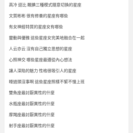
高冷 逗比 靦腆三種模式隨意切換的星座
文質彬彬 很有修養的星座有哪些
有女神經特質的星座女有哪些
靈動與優雅 這些星座女完美地融合在一起
人云亦云 沒有自己獨立思想的星座
心照神交 哪些星座最遵從內心想法
讓人深陷的魅力 性格很吸引人的星座
睡過頭沒事啊 這些星座照樣不緊不慢上班
雙魚座最討厭異性的什麼
水瓶座最討厭異性的什麼
摩羯座最討厭異性的什麼
射手座最討厭異性的什麼