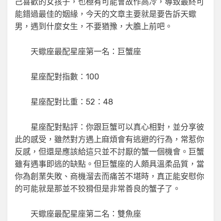
己喜歡的女孩子，也極有可能會故作高冷，導致最終可
能錯過最佳的姻緣，今天的文章主要就是要告訴天蠍
男，遇到什麼女生，不要猶豫，大膽上前吧。
天蠍座最配星座第一名：巨蟹座
星座配對指數：100
星座配對比重：52：48
星座配對點評：你跟巨蟹可以真心相對，並分享彼
此的感受，雖然對方遇上麻煩會有逃避的行為，常惹你
反感，但還是應該給這只並不討厭的蟹一個機會。巨蟹
雖有遇事即逃的缺點。但巨蟹座的人頗具溫柔品質，當
你為創業失敗、商機溜去而痛苦不堪時，真正能安慰你
的可能就是那並不狡猾但是非常善良的蟹子了。
天蠍座最配星座第二名：雙魚座