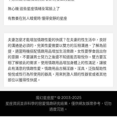
無心機 這些星座情緒全寫臉上了
有教養在別人睡覺時 懂得安靜的星座
夫妻怎麼才能增加
情趣
性愛的快感？在夫妻的性生活中，良好
的溝通是必須的，完美性愛需要以雙方的互相溝通、了解為前
提，適當時機搭配
情趣用品
增加生活樂趣。女性要學會說出你
的意願，不要讓男士努力之後還不知道能否取悅你。雙方要互
相了解彼此的需求，使用
情趣用品
增加身體上的性滿足，讓彼
此有滿意的
情趣
性愛。
情趣用品
古稱淫器、淫具，泛指幫助性
愉悅或性行為所使用的器具，用來刺激人類的性器官或者其他
部位以獲得性快感。
魔幻星座屋™ © 2003-2025
星座資訊並非科學的戀愛
情趣
研究結果，僅供網友娛樂參考，切勿
過度沉迷。
Amphibious Theme by
TemplatePocket
⋅
Powered by
WordPress