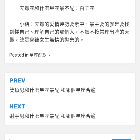
天蠍座和什麼星座最不配：白羊座
小結：天蠍的愛情運勢要素中，最主要的就是要找
到懂自己、理解自己的那個人，不然不按常理出牌的天
蠍，總是會被女生無情的拋棄的。
Posted in
星座配對
文
PREV
章
雙魚男和什麼星座最配 和哪個星座合適
導
NEXT
覽
射手男和什麼星座最配 和哪個星座合適