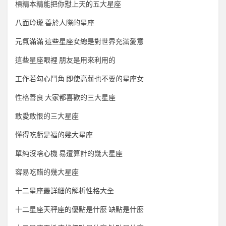
槓精本精能把你懟上天的五大星座
八面玲瓏 善於人際的星座
元氣滿滿 這些星座女總是對世界充滿愛意
這些星座眼裡 朋友是用來利用的
工作若勾心鬥角 即使高薪也不要的星座女
性格善良 大家都喜歡的三大星座
敢愛敢恨的三大星座
懂得吃虧是福的幾大星座
單純沒啥心機 易遭算計的幾大星座
容易吃醋的幾大星座
十二星座最詳細的解析性格大全
十二星座天秤座的優點是什麼 缺點是什麼