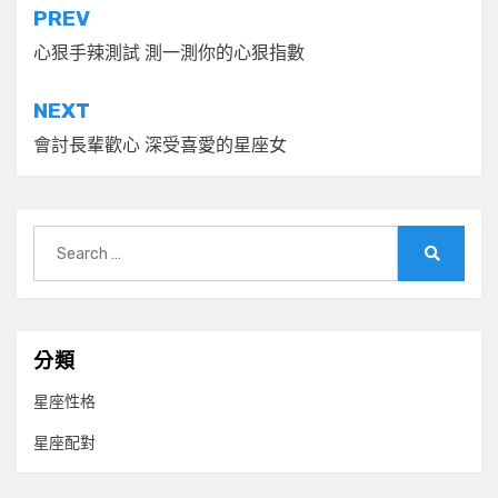
文
PREV
章
心狠手辣測試 測一測你的心狠指數
導
NEXT
覽
會討長輩歡心 深受喜愛的星座女
Search
for:
Search
分類
星座性格
星座配對