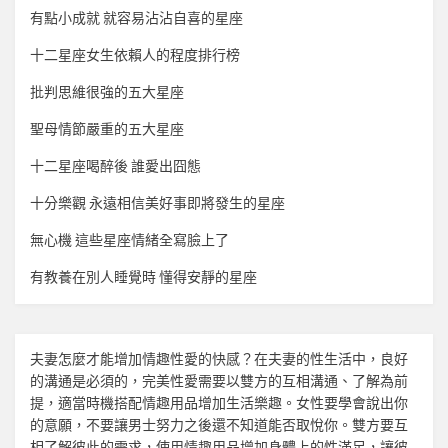
有點小成就 就容易沾沾自喜的星座
十二星座女生依賴人的程度排行榜
批判思維很強的五大星座
聖母情節嚴重的五大星座
十二星座喝醉後 誰愛出囧態
十分樂觀 永遠相信美好事即將發生的星座
無心機 這些星座情緒全寫臉上了
有教養在別人睡覺時 懂得安靜的星座
夫妻怎麼才能增加
情趣
性愛的快感？在夫妻的性生活中，良好
的溝通是必須的，完美性愛需要以雙方的互相溝通、了解為前
提，適當時機搭配
情趣用品
增加生活樂趣。女性要學會說出你
的意願，不要讓男士努力之後還不知道能否取悅你。雙方要互
相了解彼此的需求，使用
情趣用品
增加身體上的性滿足，讓彼