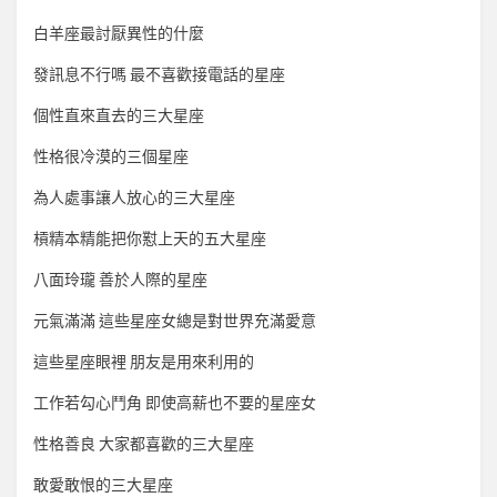
白羊座最討厭異性的什麼
發訊息不行嗎 最不喜歡接電話的星座
個性直來直去的三大星座
性格很冷漠的三個星座
為人處事讓人放心的三大星座
槓精本精能把你懟上天的五大星座
八面玲瓏 善於人際的星座
元氣滿滿 這些星座女總是對世界充滿愛意
這些星座眼裡 朋友是用來利用的
工作若勾心鬥角 即使高薪也不要的星座女
性格善良 大家都喜歡的三大星座
敢愛敢恨的三大星座