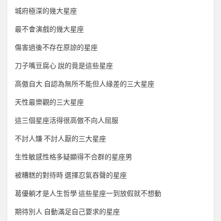
城府極深的幾大星座
最不會演戲的幾大星座
傷害過後不存在原諒的星座
刀子嘴豆腐心 說的竟是這些星座
高傲自大 自認為無所不能但人緣差的三大星座
天性最樂觀的三大星座
這三個星座活得很高傲不向人屈服
不討人嫌 不討人厭的三大星座
生性敏感性格多疑顯得不合群的星座男
被糟糕的對待時 選擇忍氣吞聲的星座
葛優躺才是人生哲學 這些星座一到放假就不想動
期待別人 自動滿足自己要求的星座