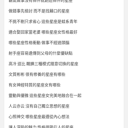
霸氣做事沒有條件就創造條件的星座
做錯事先檢討 而不是找藉口的星座
不挑不剔只求省心 這些星座是蛙系青年
適合娶回家當老婆 哪些星座女性格最好
哪些星座性格衝動 做事不經過頭腦
射手座容易遺傳到父母的什麼優缺點
高冷 逗比 靦腆三種模式隨意切換的星座
文質彬彬 很有修養的星座有哪些
有女神經特質的星座女有哪些
靈動與優雅 這些星座女完美地融合在一起
人云亦云 沒有自己獨立思想的星座
心照神交 哪些星座最遵從內心想法
讓人深陷的魅力 性格很吸引人的星座