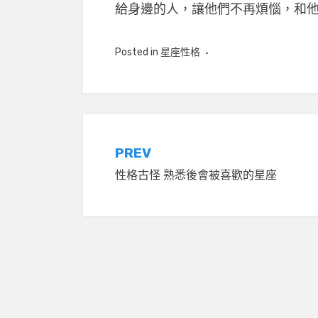
給身邊的人，讓他們不再煩惱，和
Posted in
星座性格
文
PREV
性格古怪 熟悉後會被喜歡的星座
章
導
覽