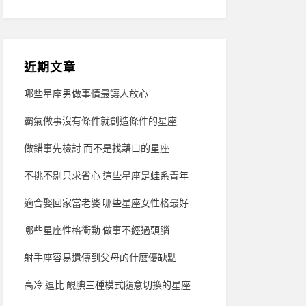
近期文章
哪些星座男做事情最讓人放心
霸氣做事沒有條件就創造條件的星座
做錯事先檢討 而不是找藉口的星座
不挑不剔只求省心 這些星座是蛙系青年
適合娶回家當老婆 哪些星座女性格最好
哪些星座性格衝動 做事不經過頭腦
射手座容易遺傳到父母的什麼優缺點
高冷 逗比 靦腆三種模式隨意切換的星座