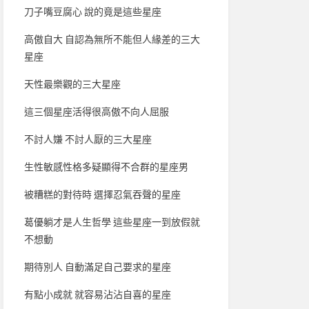
刀子嘴豆腐心 說的竟是這些星座
高傲自大 自認為無所不能但人緣差的三大
星座
天性最樂觀的三大星座
這三個星座活得很高傲不向人屈服
不討人嫌 不討人厭的三大星座
生性敏感性格多疑顯得不合群的星座男
被糟糕的對待時 選擇忍氣吞聲的星座
葛優躺才是人生哲學 這些星座一到放假就
不想動
期待別人 自動滿足自己要求的星座
有點小成就 就容易沾沾自喜的星座