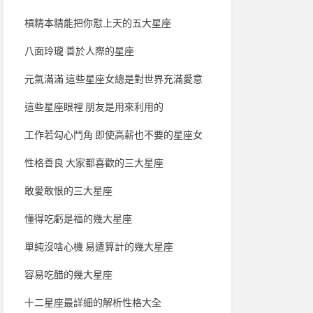
槓精本精能把你懟上天的五大星座
八面玲瓏 善於人際的星座
元氣滿滿 這些星座女總是對世界充滿愛意
這些星座眼裡 朋友是用來利用的
工作若勾心鬥角 即使高薪也不要的星座女
性格善良 大家都喜歡的三大星座
敢愛敢恨的三大星座
懂得吃虧是福的幾大星座
單純沒啥心機 易遭算計的幾大星座
容易吃醋的幾大星座
十二星座最詳細的解析性格大全