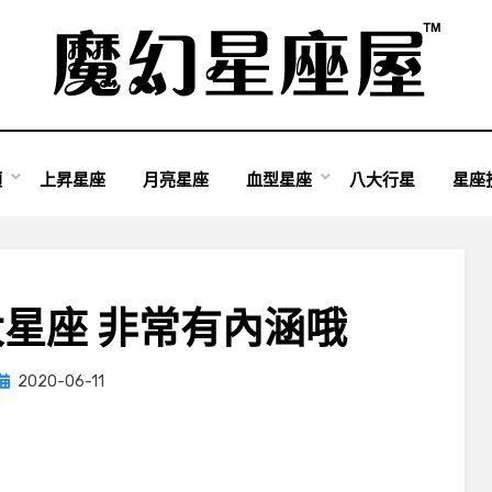
類
上昇星座
月亮星座
血型星座
八大行星
星座
星座 非常有內涵哦
Posted
by
2020-06-11
小編
on