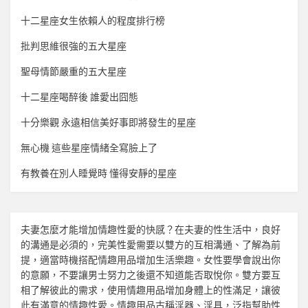
十二星座女生依賴人的程度排行榜
批判思維很強的五大星座
聖母情節嚴重的五大星座
十二星座喝醉後 誰愛出囧態
十分樂觀 永遠相信美好事即將發生的星座
無心機 這些星座情緒全寫臉上了
有教養在別人睡覺時 懂得安靜的星座
夫妻怎麼才能增加
情趣
性愛的快感？在夫妻的性生活中，良好
的溝通是必須的，完美性愛需要以雙方的互相溝通、了解為前
提，適當時機搭配
情趣用品
增加生活樂趣。女性要學會說出你
的意願，不要讓男士努力之後還不知道能否取悅你。雙方要互
相了解彼此的需求，使用
情趣用品
增加身體上的性滿足，讓彼
此有滿意的
情趣
性愛。
情趣用品
古稱淫器、淫具，泛指幫助性