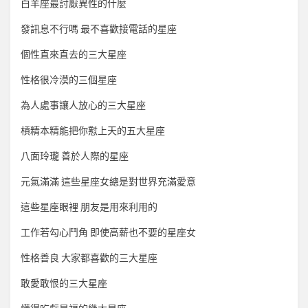
白羊座最討厭異性的什麼
發訊息不行嗎 最不喜歡接電話的星座
個性直來直去的三大星座
性格很冷漠的三個星座
為人處事讓人放心的三大星座
槓精本精能把你懟上天的五大星座
八面玲瓏 善於人際的星座
元氣滿滿 這些星座女總是對世界充滿愛意
這些星座眼裡 朋友是用來利用的
工作若勾心鬥角 即使高薪也不要的星座女
性格善良 大家都喜歡的三大星座
敢愛敢恨的三大星座