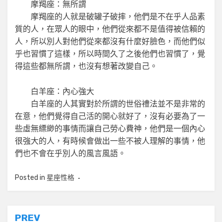
摩羯座：無所謂
摩羯座的人就是破罐子破摔，他們是不在乎人品素
質的人，在眾人的眼中，他們從來都不是值得被信賴的
人，所以別人對他們從來都沒有什麼好臉色，而他們似
乎也習慣了這樣，所以時間久了之後他們也習慣了，覺
得這些都無所謂，也沒有想著改變自己。
白羊座：內心強大
白羊座的人其實對於所謂的世俗禮法並不是非常的
在意，他們覺得自己活的開心就好了，沒有必要為了一
些虛無縹緲的事情而讓自己勞心費神，他們是一個內心
很強大的人，有時候會做出一些不被人理解的事情，他
們也不會在乎別人的風言風語。
Posted in
星座性格
文
PREV