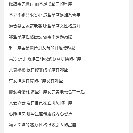
做錯事先檢討 而不是找藉口的星座
不挑不剔只求省心 這些星座是蛙系青年
適合娶回家當老婆 哪些星座女性格最好
哪些星座性格衝動 做事不經過頭腦
射手座容易遺傳到父母的什麼優缺點
高冷 逗比 靦腆三種模式隨意切換的星座
文質彬彬 很有修養的星座有哪些
有女神經特質的星座女有哪些
靈動與優雅 這些星座女完美地融合在一起
人云亦云 沒有自己獨立思想的星座
心照神交 哪些星座最遵從內心想法
讓人深陷的魅力 性格很吸引人的星座