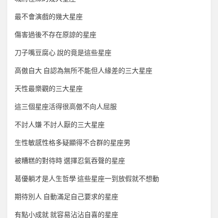
最不會演戲的幾大星座
傷害過後不存在原諒的星座
刀子嘴豆腐心 說的竟是這些星座
高傲自大 自認為無所不能但人緣差的三大星座
天性最樂觀的三大星座
這三個星座活得很高傲不向人屈服
不討人嫌 不討人厭的三大星座
生性敏感性格多疑顯得不合群的星座男
被糟糕的對待時 選擇忍氣吞聲的星座
葛優躺才是人生哲學 這些星座一到放假就不想動
期待別人 自動滿足自己要求的星座
有點小成就 就容易沾沾自喜的星座