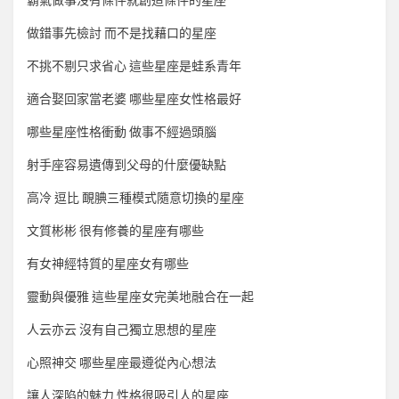
霸氣做事沒有條件就創造條件的星座
做錯事先檢討 而不是找藉口的星座
不挑不剔只求省心 這些星座是蛙系青年
適合娶回家當老婆 哪些星座女性格最好
哪些星座性格衝動 做事不經過頭腦
射手座容易遺傳到父母的什麼優缺點
高冷 逗比 靦腆三種模式隨意切換的星座
文質彬彬 很有修養的星座有哪些
有女神經特質的星座女有哪些
靈動與優雅 這些星座女完美地融合在一起
人云亦云 沒有自己獨立思想的星座
心照神交 哪些星座最遵從內心想法
讓人深陷的魅力 性格很吸引人的星座