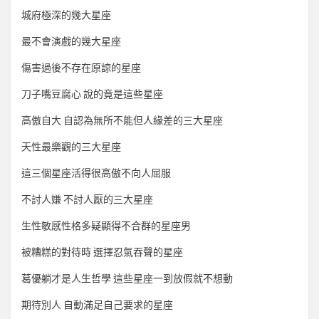
城府極深的幾大星座
最不會演戲的幾大星座
傷害過後不存在原諒的星座
刀子嘴豆腐心 說的竟是這些星座
高傲自大 自認為無所不能但人緣差的三大星座
天性最樂觀的三大星座
這三個星座活得很高傲不向人屈服
不討人嫌 不討人厭的三大星座
生性敏感性格多疑顯得不合群的星座男
被糟糕的對待時 選擇忍氣吞聲的星座
葛優躺才是人生哲學 這些星座一到放假就不想動
期待別人 自動滿足自己要求的星座