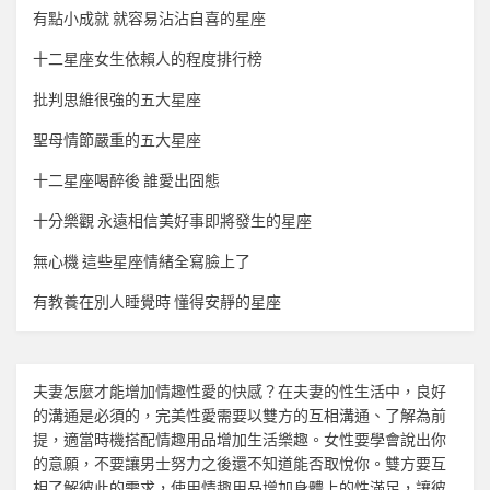
有點小成就 就容易沾沾自喜的星座
十二星座女生依賴人的程度排行榜
批判思維很強的五大星座
聖母情節嚴重的五大星座
十二星座喝醉後 誰愛出囧態
十分樂觀 永遠相信美好事即將發生的星座
無心機 這些星座情緒全寫臉上了
有教養在別人睡覺時 懂得安靜的星座
夫妻怎麼才能增加
情趣
性愛的快感？在夫妻的性生活中，良好
的溝通是必須的，完美性愛需要以雙方的互相溝通、了解為前
提，適當時機搭配
情趣用品
增加生活樂趣。女性要學會說出你
的意願，不要讓男士努力之後還不知道能否取悅你。雙方要互
相了解彼此的需求，使用
情趣用品
增加身體上的性滿足，讓彼