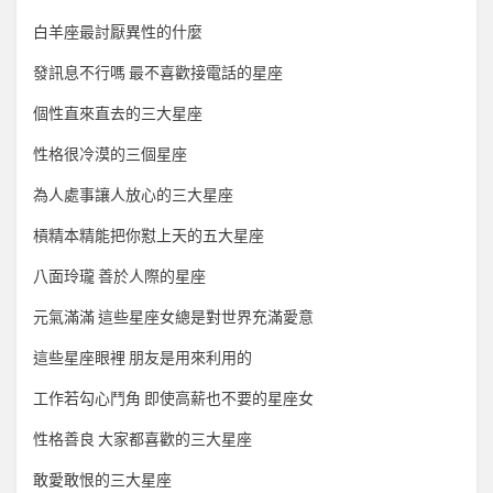
白羊座最討厭異性的什麼
發訊息不行嗎 最不喜歡接電話的星座
個性直來直去的三大星座
性格很冷漠的三個星座
為人處事讓人放心的三大星座
槓精本精能把你懟上天的五大星座
八面玲瓏 善於人際的星座
元氣滿滿 這些星座女總是對世界充滿愛意
這些星座眼裡 朋友是用來利用的
工作若勾心鬥角 即使高薪也不要的星座女
性格善良 大家都喜歡的三大星座
敢愛敢恨的三大星座