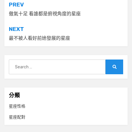
文
PREV
章
傲氣十足 看誰都是俯視角度的星座
導
NEXT
覽
最不被人看好前途發展的星座
Search
for:
Search
分類
星座性格
星座配對