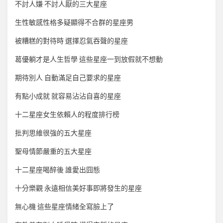
不討人嫌 不討人厭的三大星座
生性敏感性格多疑顯得不合群的星座男
被糟糕的對待時 選擇忍氣吞聲的星座
葛優躺才是人生哲學 這些星座一到放假就不想動
期待別人 自動滿足自己要求的星座
有點小成就 就容易沾沾自喜的星座
十二星座女生依賴人的程度排行榜
批判思維很強的五大星座
聖母情節嚴重的五大星座
十二星座喝醉後 誰愛出囧態
十分樂觀 永遠相信美好事即將發生的星座
無心機 這些星座情緒全寫臉上了