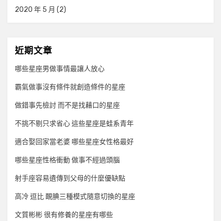
2020 年 5 月
(2)
近期文章
哪些星座男做事情最讓人放心
霸氣做事沒有條件就創造條件的星座
做錯事先檢討 而不是找藉口的星座
不挑不剔只求省心 這些星座是蛙系青年
適合娶回家當老婆 哪些星座女性格最好
哪些星座性格衝動 做事不經過頭腦
射手座容易遺傳到父母的什麼優缺點
高冷 逗比 靦腆三種模式隨意切換的星座
文質彬彬 很有修養的星座有哪些