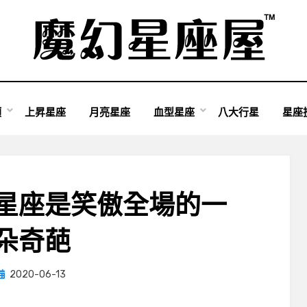
類
上昇星座
月亮星座
血型星座
八大行星
星座
星座是笑傲全場的一
朵奇葩
Posted
by
2020-06-13
小編
on