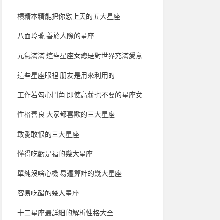
槓精本精能把你懟上天的五大星座
八面玲瓏 善於人際的星座
元氣滿滿 這些星座女總是對世界充滿愛意
這些星座眼裡 朋友是用來利用的
工作若勾心鬥角 即使高薪也不要的星座女
性格善良 大家都喜歡的三大星座
敢愛敢恨的三大星座
懂得吃虧是福的幾大星座
單純沒啥心機 易遭算計的幾大星座
容易吃醋的幾大星座
十二星座最詳細的解析性格大全