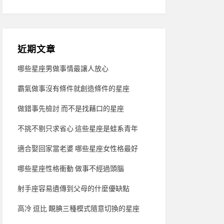
近期文章
哪些星座男做事情最讓人放心
霸氣做事沒有條件就創造條件的星座
做錯事先檢討 而不是找藉口的星座
不挑不剔只求省心 這些星座是蛙系青年
適合娶回家當老婆 哪些星座女性格最好
哪些星座性格衝動 做事不經過頭腦
射手座容易遺傳到父母的什麼優缺點
高冷 逗比 靦腆三種模式隨意切換的星座