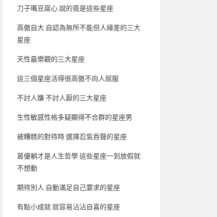
刀子嘴豆腐心 說的竟是這些星座
高傲自大 自認為無所不能但人緣差的三大
星座
天性最樂觀的三大星座
這三個星座活得很高傲不向人屈服
不討人嫌 不討人厭的三大星座
生性敏感性格多疑顯得不合群的星座男
被糟糕的對待時 選擇忍氣吞聲的星座
葛優躺才是人生哲學 這些星座一到放假就
不想動
期待別人 自動滿足自己要求的星座
有點小成就 就容易沾沾自喜的星座