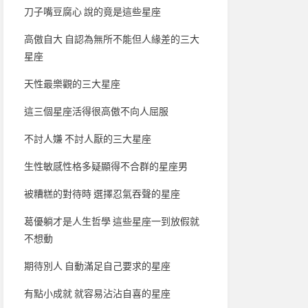
刀子嘴豆腐心 說的竟是這些星座
高傲自大 自認為無所不能但人緣差的三大
星座
天性最樂觀的三大星座
這三個星座活得很高傲不向人屈服
不討人嫌 不討人厭的三大星座
生性敏感性格多疑顯得不合群的星座男
被糟糕的對待時 選擇忍氣吞聲的星座
葛優躺才是人生哲學 這些星座一到放假就
不想動
期待別人 自動滿足自己要求的星座
有點小成就 就容易沾沾自喜的星座