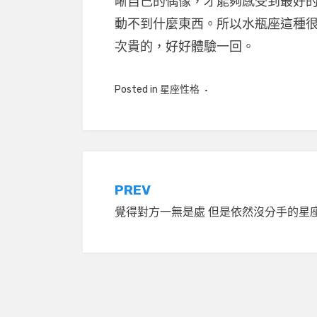
晰自己的偶像，才能夠感受到最好
動不到什麼東西。所以水瓶座這種
次貴的，好好體驗一回。
Posted in
星座性格
文
PREV
覺得對方一無是處 但是依然沒分手的星
章
導
覽