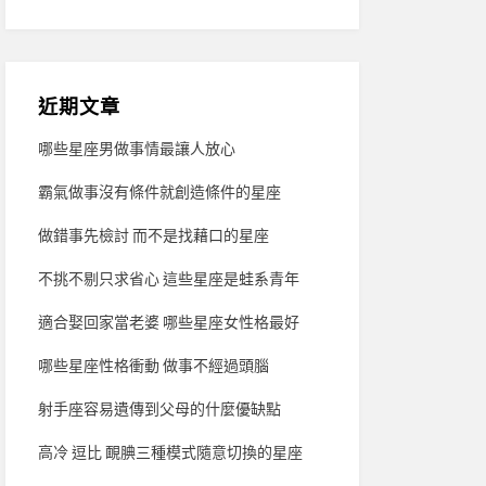
近期文章
哪些星座男做事情最讓人放心
霸氣做事沒有條件就創造條件的星座
做錯事先檢討 而不是找藉口的星座
不挑不剔只求省心 這些星座是蛙系青年
適合娶回家當老婆 哪些星座女性格最好
哪些星座性格衝動 做事不經過頭腦
射手座容易遺傳到父母的什麼優缺點
高冷 逗比 靦腆三種模式隨意切換的星座