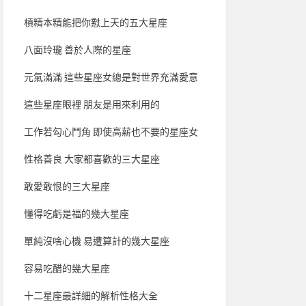
槓精本精能把你懟上天的五大星座
八面玲瓏 善於人際的星座
元氣滿滿 這些星座女總是對世界充滿愛意
這些星座眼裡 朋友是用來利用的
工作若勾心鬥角 即使高薪也不要的星座女
性格善良 大家都喜歡的三大星座
敢愛敢恨的三大星座
懂得吃虧是福的幾大星座
單純沒啥心機 易遭算計的幾大星座
容易吃醋的幾大星座
十二星座最詳細的解析性格大全