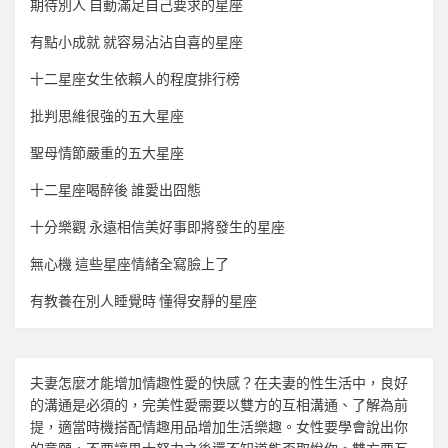
期待別人 自動滿足自己要求的星座
有點小成就 就容易沾沾自喜的星座
十二星座女生依賴人的程度排行榜
批判思維很強的五大星座
聖母情節嚴重的五大星座
十二星座喝醉後 誰愛出囧態
十分樂觀 永遠相信美好事即將發生的星座
無心機 這些星座情緒全寫臉上了
有教養在別人睡覺時 懂得安靜的星座
夫妻怎麼才能增加
情趣
性愛的快感？在夫妻的性生活中，良好
的溝通是必須的，完美性愛需要以雙方的互相溝通、了解為前
提，適當時機搭配
情趣用品
增加生活樂趣。女性要學會說出你