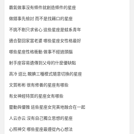
霸氣做事沒有條件就創造條件的星座
做錯事先檢討 而不是找藉口的星座
不挑不剔只求省心 這些星座是蛙系青年
適合娶回家當老婆 哪些星座女性格最好
哪些星座性格衝動 做事不經過頭腦
射手座容易遺傳到父母的什麼優缺點
高冷 逗比 靦腆三種模式隨意切換的星座
文質彬彬 很有修養的星座有哪些
有女神經特質的星座女有哪些
靈動與優雅 這些星座女完美地融合在一起
人云亦云 沒有自己獨立思想的星座
心照神交 哪些星座最遵從內心想法