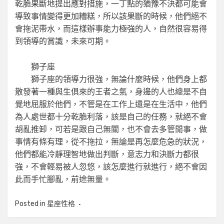
乾脆果斷地提出應對措施，一丁點的猶豫不決都可能會
導致事情變得更加糟糕，所以該果斷的時候，他們絕不
會拖泥帶水，而這樣辦事能力極強的人，自然很容易得
到領導的賞識，未來可期。
獅子座
獅子座的領導力很強，無論什麼時候，他們身上都
散發著一種與生俱來的王者之氣，身邊的人也總是不自
覺地屈服於他們，不管是在工作上還是在生活中，他們
為人處世都十分乾脆利落，該是自己的任務，就絕不會
胡亂推卸，可若是跟自己無關，也不會去多管閒事，做
事情有條有理，從不拖拉，無論是再怎麼危急的狀況，
他們都能冷靜理智地做出判斷，意志力和決斷力都很
強，不會輕易被人忽悠，該怎麼進行就進行，絕不會因
此而手忙腳亂，前途無量。
Posted in
星座性格