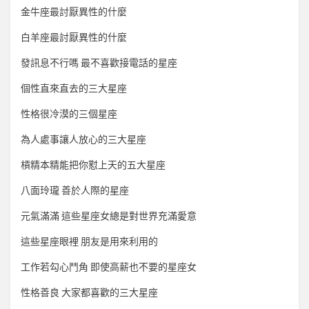
金牛座最討厭異性的什麼
白羊座最討厭異性的什麼
發訊息不行嗎 最不喜歡接電話的星座
個性直來直去的三大星座
性格很冷漠的三個星座
為人處事讓人放心的三大星座
槓精本精能把你懟上天的五大星座
八面玲瓏 善於人際的星座
元氣滿滿 這些星座女總是對世界充滿愛意
這些星座眼裡 朋友是用來利用的
工作若勾心鬥角 即使高薪也不要的星座女
性格善良 大家都喜歡的三大星座