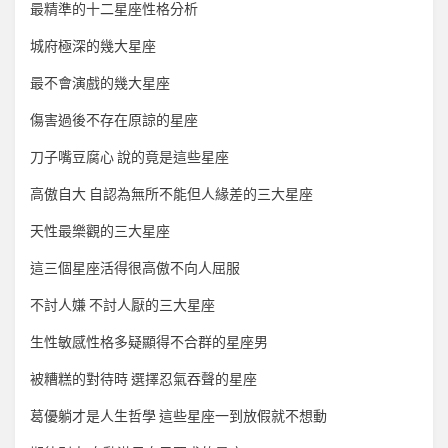
最精準的十二星座性格分析
城府極深的幾大星座
最不會演戲的幾大星座
傷害過後不存在原諒的星座
刀子嘴豆腐心 說的竟是這些星座
高傲自大 自認為無所不能但人緣差的三大星座
天性最樂觀的三大星座
這三個星座活得很高傲不向人屈服
不討人嫌 不討人厭的三大星座
生性敏感性格多疑顯得不合群的星座男
被糟糕的對待時 選擇忍氣吞聲的星座
葛優躺才是人生哲學 這些星座一到放假就不想動