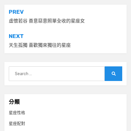
文
PREV
章
虛懷若谷 善意惡意照單全收的星座女
導
NEXT
覽
天生孤獨 喜歡獨來獨往的星座
Search
for:
Search
分類
星座性格
星座配對