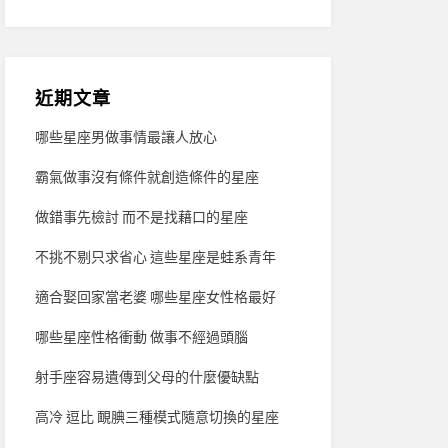
近期文章
哪些星座男做事情最讓人放心
霸氣做事沒有條件就創造條件的星座
做錯事先檢討 而不是找藉口的星座
不挑不剔只求省心 這些星座是蛙系青年
適合娶回家當老婆 哪些星座女性格最好
哪些星座性格衝動 做事不經過頭腦
射手座容易遺傳到父母的什麼優缺點
高冷 逗比 靦腆三種模式隨意切換的星座