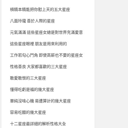
槓精本精能把你懟上天的五大星座
八面玲瓏 善於人際的星座
元氣滿滿 這些星座女總是對世界充滿愛意
這些星座眼裡 朋友是用來利用的
工作若勾心鬥角 即使高薪也不要的星座女
性格善良 大家都喜歡的三大星座
敢愛敢恨的三大星座
懂得吃虧是福的幾大星座
單純沒啥心機 易遭算計的幾大星座
容易吃醋的幾大星座
十二星座最詳細的解析性格大全