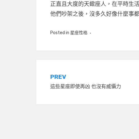
正直且大度的天蠍座人，在平時生
他們吵架之後，沒多久好像什麼事
Posted in
星座性格
文
PREV
這些星座即使再凶 也沒有威懾力
章
導
覽