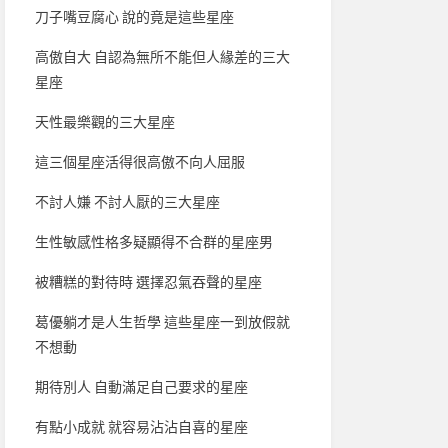
刀子嘴豆腐心 說的竟是這些星座
高傲自大 自認為無所不能但人緣差的三大
星座
天性最樂觀的三大星座
這三個星座活得很高傲不向人屈服
不討人嫌 不討人厭的三大星座
生性敏感性格多疑顯得不合群的星座男
被糟糕的對待時 選擇忍氣吞聲的星座
葛優躺才是人生哲學 這些星座一到放假就
不想動
期待別人 自動滿足自己要求的星座
有點小成就 就容易沾沾自喜的星座