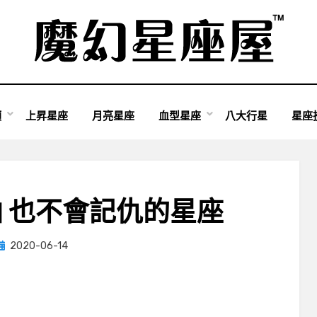
類
上昇星座
月亮星座
血型星座
八大行星
星座
 也不會記仇的星座
Posted
by
2020-06-14
小編
on