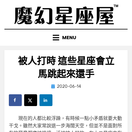
Skip
to
content
MENU
被人打時 這些星座會立
馬跳起來還手
Posted
by
2020-06-14
小編
on
現在的人都比較浮躁，有時候一點小矛盾就要大動
干戈。雖然大家常說退一步海闊天空，但並不是面對所