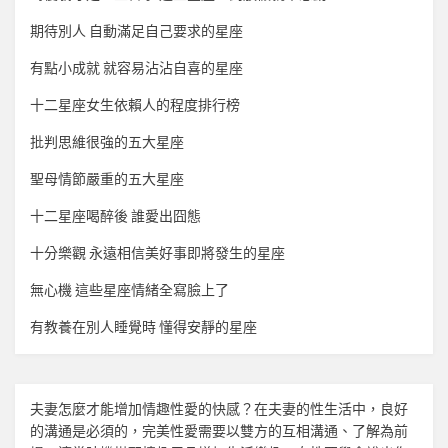
期待別人 自動滿足自己要求的星座
有點小成就 就容易沾沾自喜的星座
十二星座女生依賴人的程度排行榜
批判思維很強的五大星座
聖母情節嚴重的五大星座
十二星座喝醉後 誰愛出囧態
十分樂觀 永遠相信美好事即將發生的星座
無心機 這些星座情緒全寫臉上了
有教養在別人睡覺時 懂得安靜的星座
夫妻怎麼才能增加
情趣
性愛的快感？在夫妻的性生活中，良好
的溝通是必須的，完美性愛需要以雙方的互相溝通、了解為前