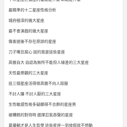
最精準的十二星座性格分析
城府極深的幾大星座
最不會演戲的幾大星座
傷害過後不存在原諒的星座
刀子嘴豆腐心 說的竟是這些星座
高傲自大 自認為無所不能但人緣差的三大星座
天性最樂觀的三大星座
這三個星座活得很高傲不向人屈服
不討人嫌 不討人厭的三大星座
生性敏感性格多疑顯得不合群的星座男
被糟糕的對待時 選擇忍氣吞聲的星座
葛優躺才是人生哲學 這些星座一到放假就不想動