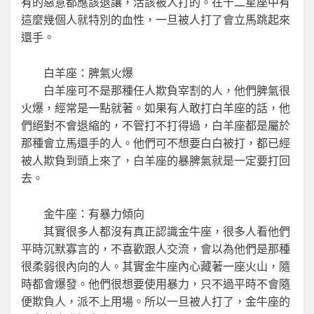
有的惡意都應該退讓，活該被人打的。在十二星座中有
這麼幾個人就特別的血性，一旦被人打了會立馬跳起來
還手。
白羊座：脾氣火爆
白羊座可不是那種任人欺負宰割的人，他們脾氣很
火爆，經常是一點就著。如果有人敢打白羊座的話，他
們絕對不會退縮的，不管打不打得過，白羊座都是屬於
那種會立馬還手的人。他們可不想要白白被打，都已經
被人欺負到頭上來了，白羊座的暴脾氣就是一定要打回
去。
金牛座：有暴力傾向
其實很多人都沒有真正認識金牛座，很多人看他們
平時沉默寡言的，不喜歡跟人交流，會以為他們是那種
很柔弱很內向的人。其實金牛座內心藏著一座火山，隨
時都會爆發。他們很想要使用暴力，只不過平時不會隨
便欺負人，派不上用場。所以一旦被人打了，金牛座的