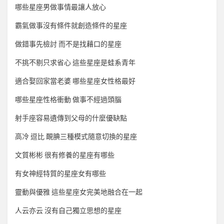
哪些星座男做事情最讓人放心
霸氣做事沒有條件就創造條件的星座
做錯事先檢討 而不是找藉口的星座
不挑不剔只求省心 這些星座是蛙系青年
適合娶回家當老婆 哪些星座女性格最好
哪些星座性格衝動 做事不經過頭腦
射手座容易遺傳到父母的什麼優缺點
高冷 逗比 靦腆三種模式隨意切換的星座
文質彬彬 很有修養的星座有哪些
有女神經特質的星座女有哪些
靈動與優雅 這些星座女完美地融合在一起
人云亦云 沒有自己獨立思想的星座