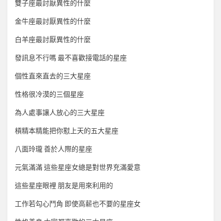
雙子座最討厭異性的什麼
金牛座最討厭異性的什麼
白羊座最討厭異性的什麼
發訊息不行嗎 最不喜歡接電話的星座
個性直來直去的三大星座
性格很冷漠的三個星座
為人處事讓人放心的三大星座
槓精本精能把你懟上天的五大星座
八面玲瓏 善於人際的星座
元氣滿滿 這些星座女總是對世界充滿愛意
這些星座眼裡 朋友是用來利用的
工作若勾心鬥角 即使高薪也不要的星座女