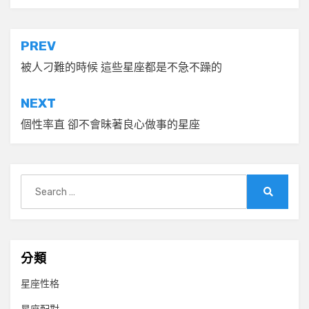
文
PREV
章
被人刁難的時候 這些星座都是不急不躁的
導
NEXT
覽
個性率直 卻不會昧著良心做事的星座
Search
for:
Search
分類
星座性格