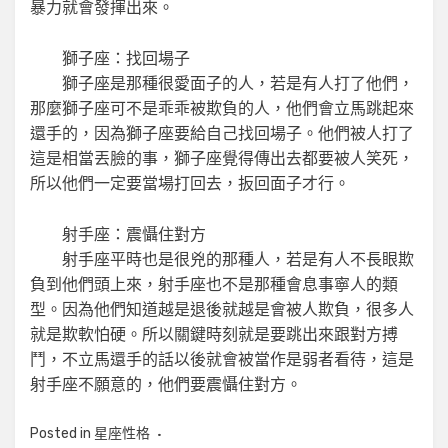
暴力就會發揮出來。
獅子座：找回場子
獅子座是那種很愛面子的人，若是有人打了他們，
那麼獅子座可不是乖乖被欺負的人，他們會立馬跳起來
還手的，因為獅子座要給自己找回場子。他們被人打了
這是相當丟臉的事，獅子座覺得傳出去都要被人笑死，
所以他們一定要當場打回去，扳回面子才行。
射手座：震懾住對方
射手座平時也是很兇的那種人，若是有人不長眼欺
負到他們頭上來，射手座也不是那種會息事寧人的類
型。因為他們知道越是退後就越是會被人欺負，很多人
就是欺軟怕硬。所以關鍵時刻就是要跳出來跟對方搏
鬥，不立馬還手的話以後就會被當作是弱者看待，這是
射手座不願意的，他們要震懾住對方。
Posted in
星座性格