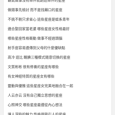
霸氣做事沒有條件就創造條件的星座
做錯事先檢討 而不是找藉口的星座
不挑不剔只求省心 這些星座是蛙系青年
適合娶回家當老婆 哪些星座女性格最好
哪些星座性格衝動 做事不經過頭腦
射手座容易遺傳到父母的什麼優缺點
高冷 逗比 靦腆三種模式隨意切換的星座
文質彬彬 很有修養的星座有哪些
有女神經特質的星座女有哪些
靈動與優雅 這些星座女完美地融合在一起
人云亦云 沒有自己獨立思想的星座
心照神交 哪些星座最遵從內心想法
讓人深陷的魅力 性格很吸引人的星座