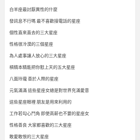
白羊座最討厭異性的什麼
發訊息不行嗎 最不喜歡接電話的星座
個性直來直去的三大星座
性格很冷漠的三個星座
為人處事讓人放心的三大星座
槓精本精能把你懟上天的五大星座
八面玲瓏 善於人際的星座
元氣滿滿 這些星座女總是對世界充滿愛意
這些星座眼裡 朋友是用來利用的
工作若勾心鬥角 即使高薪也不要的星座女
性格善良 大家都喜歡的三大星座
敢愛敢恨的三大星座