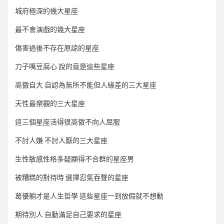
城府極深的幾大星座
最不會演戲的幾大星座
傷害過後不存在原諒的星座
刀子嘴豆腐心 說的竟是這些星座
高傲自大 自認為無所不能但人緣差的三大星座
天性最樂觀的三大星座
這三個星座活得很高傲不向人屈服
不討人嫌 不討人厭的三大星座
生性敏感性格多疑顯得不合群的星座男
被糟糕的對待時 選擇忍氣吞聲的星座
葛優躺才是人生哲學 這些星座一到放假就不想動
期待別人 自動滿足自己要求的星座