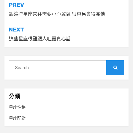
文
PREV
章
跟這些星座來往需要小心翼翼 很容易會得罪他
導
NEXT
覽
這些星座很難跟人吐露真心話
Search
for:
Search
分類
星座性格
星座配對