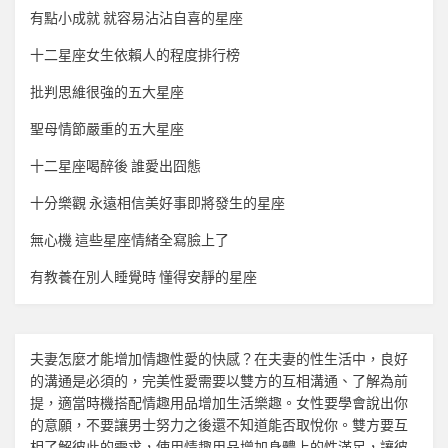
有點小成就 就容易沾沾自喜的星座
十二星座女生依賴人的程度排行榜
批判思維很強的五大星座
聖母情節嚴重的五大星座
十二星座喝醉後 誰愛出囧態
十分樂觀 永遠相信美好事即將發生的星座
無心機 這些星座情緒全寫臉上了
有教養在別人睡覺時 懂得安靜的星座
夫妻怎麼才能增加
情趣
性愛的快感？在夫妻的性生活中，良好
的溝通是必須的，完美性愛需要以雙方的互相溝通、了解為前
提，適當時機搭配
情趣用品
增加生活樂趣。女性要學會說出你
的意願，不要讓男士努力之後還不知道能否取悅你。雙方要互
相了解彼此的需求，使用
情趣用品
增加身體上的性滿足，讓彼