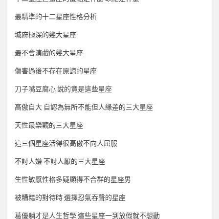
最精準的十二星座性格分析
城府極深的幾大星座
最不會演戲的幾大星座
傷害過後不存在原諒的星座
刀子嘴豆腐心 說的竟是這些星座
高傲自大 自認為無所不能但人緣差的三大星座
天性最樂觀的三大星座
這三個星座活得很高傲不向人屈服
不討人嫌 不討人厭的三大星座
生性敏感性格多疑顯得不合群的星座男
被糟糕的對待時 選擇忍氣吞聲的星座
葛優躺才是人生哲學 這些星座一到放假就不想動