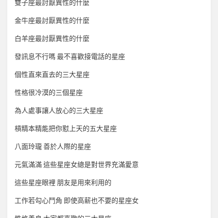
雙子座最討厭異性的什麼
金牛座最討厭異性的什麼
白羊座最討厭異性的什麼
發訊息不行嗎 最不喜歡接電話的星座
個性直來直去的三大星座
性格很冷漠的三個星座
為人處事讓人放心的三大星座
槓精本精能把你懟上天的五大星座
八面玲瓏 善於人際的星座
元氣滿滿 這些星座女總是對世界充滿愛意
這些星座眼裡 朋友是用來利用的
工作若勾心鬥角 即使高薪也不要的星座女