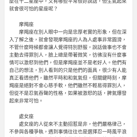
麼在十二星座中，又有哪些平常很好說話，但生氣起來
就會很可怕的星座呢？
摩羯座
摩羯座在別人眼中一向是忠厚老實的形象，但在深
入了解之後，就會發現摩羯座的人為人處事非常圓滑，
不管什麼時候都會讓人覺得特別舒服，說話做事也不會
主動去得罪別人，臉上總是帶著微笑，彷彿沒有什麼事
情可以激怒到他們，但是摩羯座並不是老好人。他們有
自己的想法，別人看到的只是他們的面具，很少有人能
真正看透他們，雖然平時和和氣氣但，但關鍵時刻，摩
羯座是絕對不會心慈手軟，他們雖然不輕易得罪別人，
但從不是忍氣吞聲的性格，如果被激怒的話，脾氣爆發
起來非常可怕。
處女座
處女座的人從來不主動招惹是非，他們嚴格律己，
不參與各種爭執，遇到事情往往也是選擇忍一時風平浪