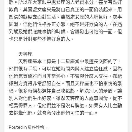
靜。所以在大家眼中處女座的人老實本分，甚至有點好
欺負，其實處女座只是將自己真正的一面偽裝起來，用
圓滑的態度去面對生活。雖然處女座的人脾氣好，處事
圓滑，但他們性格亦正亦邪，絕不是好欺負的人，在遇
到觸及她們底線事情的時候，會爆發出可怕的一面，但
也只是針對那些不懷好意的人。
天秤座
天秤座基本上算是十二星座當中最擅長交際的了，
他們很有手段，可以在短時間內與人建立信任感，因為
他們氣質優雅而且非常熱心，不管與什麼人交往，都能
讓對方覺得非常舒服自在。而且天秤座也不怕事情的繁
瑣，很多時候都選擇自己吃點虧，解決別人的矛盾，讓
別人對他們生出好感。雖然天秤座的人處事圓滑，從不
輕易得罪人，但他們並不是沒有脾氣，如果有人比主動
去挑釁他們，就會激發出他們可怕的一面。
Posted in
星座性格