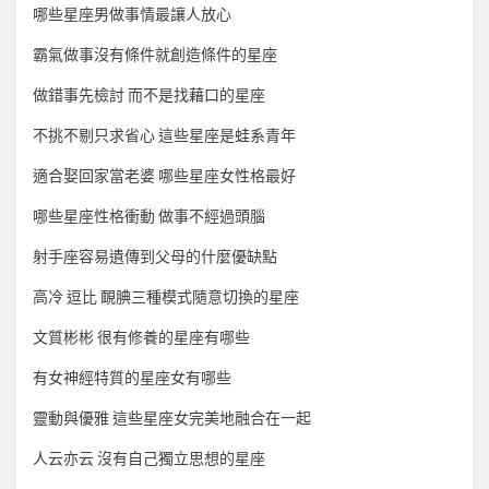
哪些星座男做事情最讓人放心
霸氣做事沒有條件就創造條件的星座
做錯事先檢討 而不是找藉口的星座
不挑不剔只求省心 這些星座是蛙系青年
適合娶回家當老婆 哪些星座女性格最好
哪些星座性格衝動 做事不經過頭腦
射手座容易遺傳到父母的什麼優缺點
高冷 逗比 靦腆三種模式隨意切換的星座
文質彬彬 很有修養的星座有哪些
有女神經特質的星座女有哪些
靈動與優雅 這些星座女完美地融合在一起
人云亦云 沒有自己獨立思想的星座