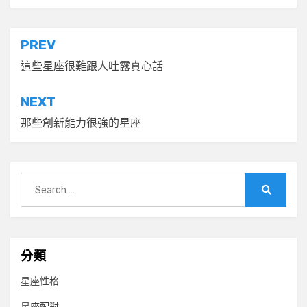
文
PREV
章
這些星座很難跟人吐露真心話
導
NEXT
覽
那些創新能力很強的星座
Search
for:
Search
分類
星座性格
星座配對