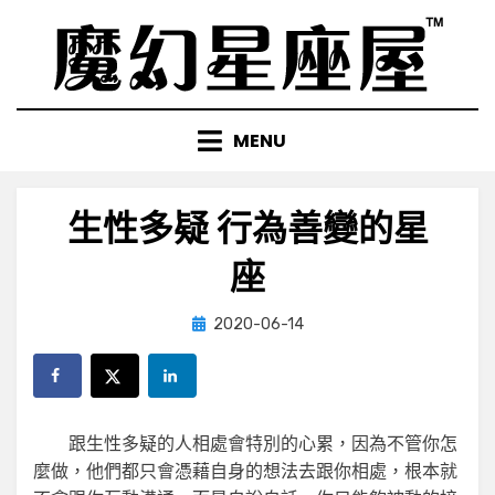
Skip
to
content
MENU
生性多疑 行為善變的星
座
Posted
by
2020-06-14
小編
on
跟生性多疑的人相處會特別的心累，因為不管你怎
麼做，他們都只會憑藉自身的想法去跟你相處，根本就