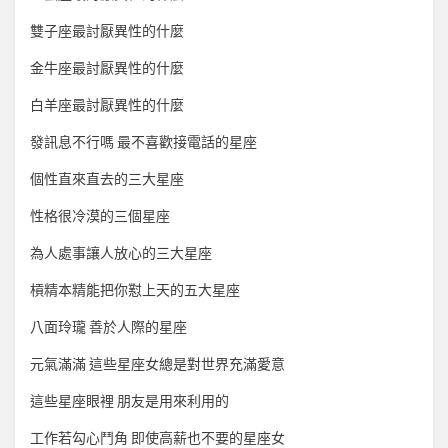
雙子座最討厭異性的什麼
金牛座最討厭異性的什麼
白羊座最討厭異性的什麼
發訊息不行嗎 最不喜歡接電話的星座
個性直來直去的三大星座
性格很冷漠的三個星座
為人處事讓人放心的三大星座
槓精本精能把你懟上天的五大星座
八面玲瓏 善於人際的星座
元氣滿滿 這些星座女總是對世界充滿愛意
這些星座眼裡 朋友是用來利用的
工作若勾心鬥角 即使高薪也不要的星座女