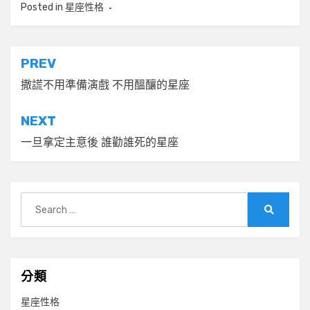
Posted in
星座性格
文
PREV
章
撒謊不用準備演戲 不用醞釀的星座
導
NEXT
覽
一旦拿定主意後 誰勸誰死的星座
Search
for:
Search
分類
星座性格