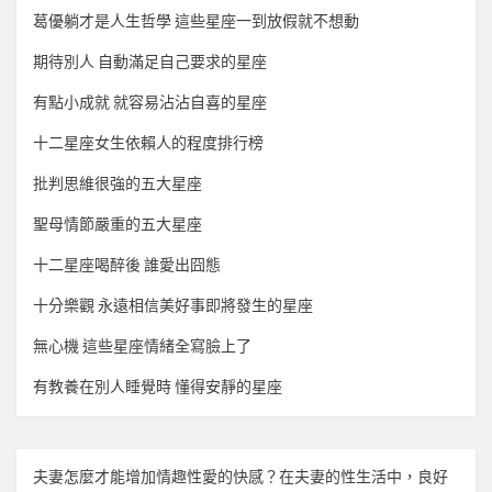
葛優躺才是人生哲學 這些星座一到放假就不想動
期待別人 自動滿足自己要求的星座
有點小成就 就容易沾沾自喜的星座
十二星座女生依賴人的程度排行榜
批判思維很強的五大星座
聖母情節嚴重的五大星座
十二星座喝醉後 誰愛出囧態
十分樂觀 永遠相信美好事即將發生的星座
無心機 這些星座情緒全寫臉上了
有教養在別人睡覺時 懂得安靜的星座
夫妻怎麼才能增加
情趣
性愛的快感？在夫妻的性生活中，良好