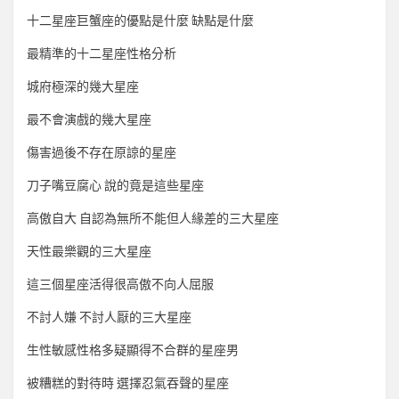
十二星座巨蟹座的優點是什麼 缺點是什麼
最精準的十二星座性格分析
城府極深的幾大星座
最不會演戲的幾大星座
傷害過後不存在原諒的星座
刀子嘴豆腐心 說的竟是這些星座
高傲自大 自認為無所不能但人緣差的三大星座
天性最樂觀的三大星座
這三個星座活得很高傲不向人屈服
不討人嫌 不討人厭的三大星座
生性敏感性格多疑顯得不合群的星座男
被糟糕的對待時 選擇忍氣吞聲的星座