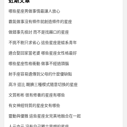
近期文章
哪些星座男做事情最讓人放心
霸氣做事沒有條件就創造條件的星座
做錯事先檢討 而不是找藉口的星座
不挑不剔只求省心 這些星座是蛙系青年
適合娶回家當老婆 哪些星座女性格最好
哪些星座性格衝動 做事不經過頭腦
射手座容易遺傳到父母的什麼優缺點
高冷 逗比 靦腆三種模式隨意切換的星座
文質彬彬 很有修養的星座有哪些
有女神經特質的星座女有哪些
靈動與優雅 這些星座女完美地融合在一起
人云亦云 沒有自己獨立思想的星座